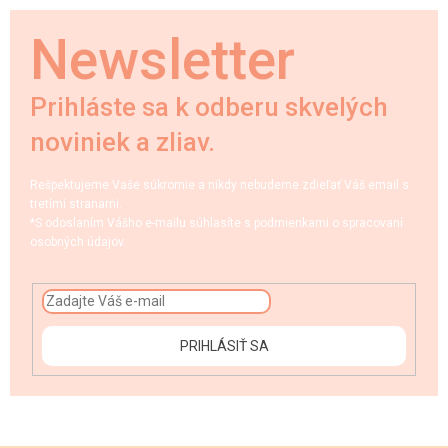
Newsletter
Prihláste sa k odberu skvelých
noviniek a zliav.
Rešpektujeme Vaše súkromie a nikdy nebudeme zdieľať Váš email s
tretími stranami.
*S odoslaním Vášho e-mailu súhlasíte s podmienkami o spracovaní
osobných údajov.
PRIHLÁSIŤ SA