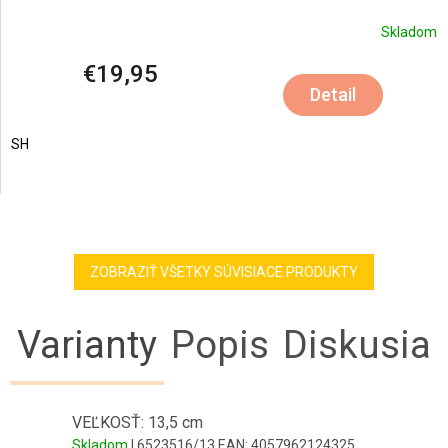
Skladom
€19,95
Detail
SH
ZOBRAZIŤ VŠETKY SÚVISIACE PRODUKTY
Varianty
Popis
Diskusia
VEĽKOSŤ: 13,5 cm
Skladom
| 6523516/13
EAN:
4057962124325