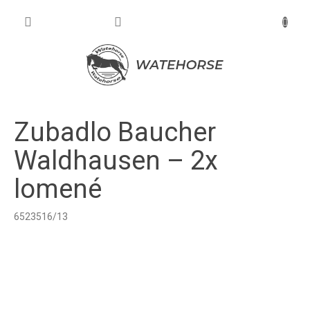
Prejsť
na
NÁKU
obsah
KOŠÍK
Zubadlo Baucher
Waldhausen – 2x
lomené
6523516/13