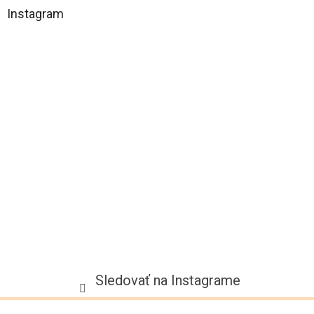
á
Instagram
p
ä
t
i
e
Sledovať na Instagrame