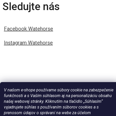
Sledujte nás
Facebook Watehorse
Instagram Watehorse
V našom e-shope používame súbory cookie na zabezpečenie
funkčnosti a s Vaším súhlasom aj na personalizáciu obsahu
našej webovej stránky. Kliknutím na tlačidlo „Súhlasím“
Vytvoril Shoptet
vyjadrujete súhlas s používaním súborov cookies a s
prenosom údajov o správaní na webe za účelom