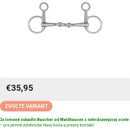
€35,95
Jednotková
cena:
ZVOĽTE VARIANT
2x lomené zubadlo Baucher od Waldhausen z nehrdzavejúcej ocele
– pre jemné zdvihnutie hlavy koňa a presný kontakt.