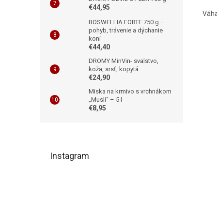
€44,95
Váha
BOSWELLIA FORTE 750 g –
pohyb, trávenie a dýchanie
koní
€44,40
DROMY MinVin- svalstvo,
koža, srsť, kopytá
€24,90
Miska na krmivo s vrchnákom
„Musli“ – 5 l
€8,95
Z
á
Instagram
p
ä