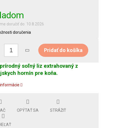
ladom
e doručiť do:
10.8.2026
žnosti doručenia
Pridať do košíka
prírodný soľný liz extrahovaný z
jskych hornín pre koňa.
 informácie
LAČ
OPÝTAŤ SA
STRÁŽIŤ
IEĽAŤ