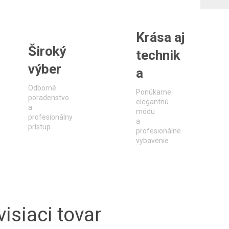
Krása aj
Široký
technik
výber
a
Odborné
Ponúkame
poradenstvo
elegantnú
a
módu
profesionálny
a
prístup
profesionálne
vybavenie
isiaci tovar