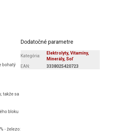
Dodatočné parametre
Elektrolyty, Vitamíny,
Kategória
:
Minerály, Soľ
je bohatý
EAN
:
3338025420723
, takže sa
ného bloku
 % - železo: