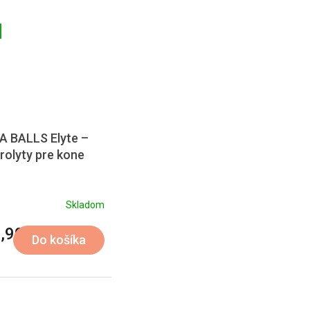
A BALLS Elyte –
trolyty pre kone
Skladom
,90
Do košíka