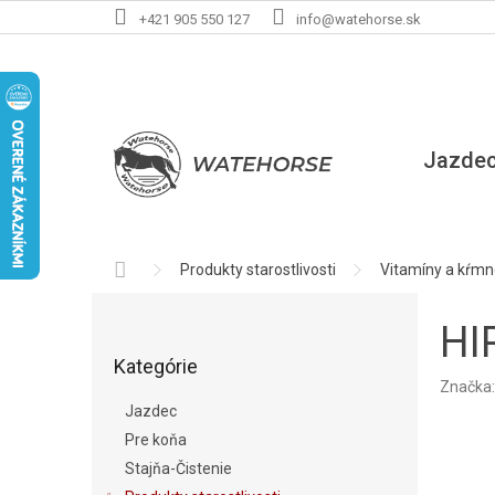
Prejsť
+421 905 550 127
info@watehorse.sk
na
obsah
Jazde
Domov
Produkty starostlivosti
Vitamíny a kŕmn
B
o
HI
Preskočiť
č
Kategórie
kategórie
n
Značka
ý
Jazdec
p
Pre koňa
a
Stajňa-Čistenie
n