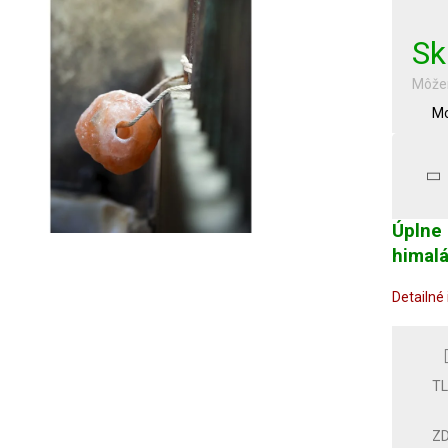
cena:
Sk
Môžem
Mo
Úplne 
himalá
Detailné
T
ZD