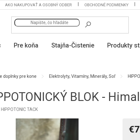
AKO NAKUPOVAŤ A OSOBNÝ ODBER
OBCHODNÉ PODMIENKY
c
Pre koňa
Stajňa-Čistenie
Produkty st
e doplnky pre kone
Elektrolyty, Vitamíny, Minerály, Soľ
HIPPO
PPOTONICKÝ BLOK - Himalá
:
HIPPOTONIC TACK
€7
Jedno