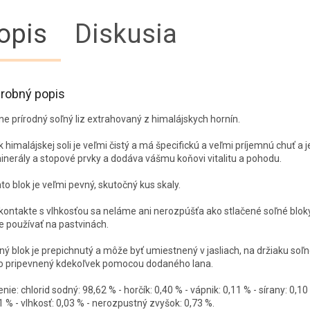
opis
Diskusia
robný popis
lne prírodný soľný liz extrahovaný z himalájskych hornín.
ok himalájskej soli je veľmi čistý a má špecifickú a veľmi príjemnú chuť a 
inerály a stopové prvky a dodáva vášmu koňovi vitalitu a pohodu.
nto blok je veľmi pevný, skutočný kus skaly.
i kontakte s vlhkosťou sa neláme ani nerozpúšťa ako stlačené soľné bloky
 používať na pastvinách.
ľný blok je prepichnutý a môže byť umiestnený v jasliach, na držiaku soľ
o pripevnený kdekoľvek pomocou dodaného lana.
nie: chlorid sodný: 98,62 % - horčík: 0,40 % - vápnik: 0,11 % - sírany: 0,10
1 % - vlhkosť: 0,03 % - nerozpustný zvyšok: 0,73 %.