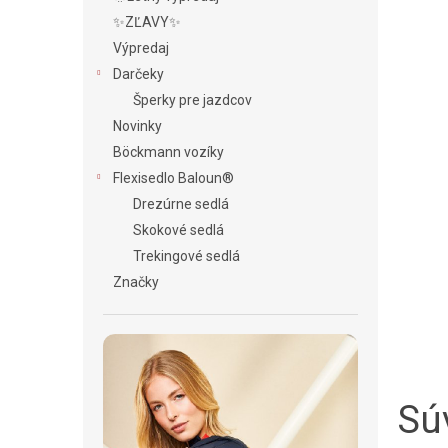
✨ZĽAVY✨
Výpredaj
Darčeky
Šperky pre jazdcov
Novinky
Böckmann vozíky
Flexisedlo Baloun®
Drezúrne sedlá
Skokové sedlá
Trekingové sedlá
Značky
Súv