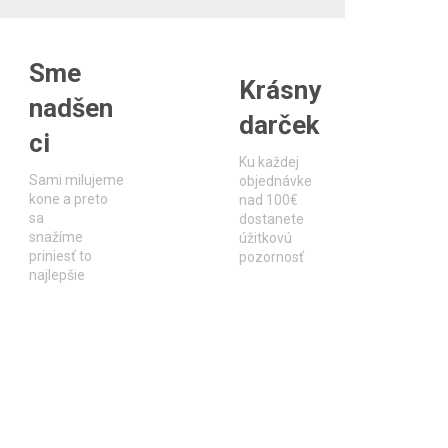
Sme
Krásny
nadšen
darček
ci
Ku každej
Sami milujeme
objednávke
kone a preto
nad 100€
sa
dostanete
snažíme
úžitkovú
priniesť to
pozornosť
najlepšie