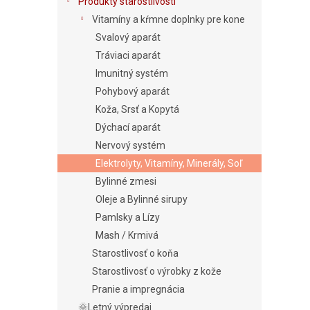
e
Produkty starostlivosti
l
Vitamíny a kŕmne doplnky pre kone
Svalový aparát
Tráviaci aparát
Imunitný systém
Pohybový aparát
Koža, Srsť a Kopytá
Dýchací aparát
Nervový systém
Elektrolyty, Vitamíny, Minerály, Soľ
Bylinné zmesi
Oleje a Bylinné sirupy
Pamlsky a Lízy
Mash / Krmivá
Starostlivosť o koňa
Starostlivosť o výrobky z kože
Pranie a impregnácia
🌞Letný výpredaj