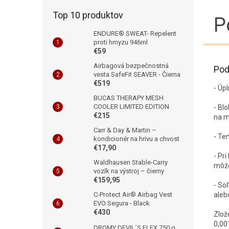
Top 10 produktov
P
ENDURE® SWEAT- Repelent
proti hmyzu 946ml
€59
Airbagová bezpečnostná
Pod
vesta SafeFit SEAVER - Čierna
€519
- Úp
BUCAS THERAPY MESH
COOLER LIMITED EDITION
- Bl
€215
na m
Carr & Day & Martin –
- Te
kondicionér na hrivu a chvost
€17,90
- Pr
Waldhausen Stable-Carry
môže
vozík na výstroj – čierny
€159,95
- So
aleb
C-Protect Air® Airbag Vest
EVO Segura - Black
€430
Zlože
0,00
DROMY DEVIL´S FLEX 750 g