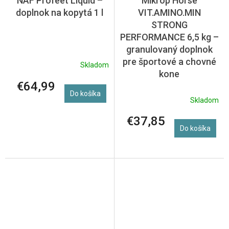
NAF Profeet Liquid –
Mikrop Horse
doplnok na kopytá 1 l
VIT.AMINO.MIN
STRONG
PERFORMANCE 6,5 kg –
granulovaný doplnok
pre športové a chovné
Skladom
kone
€64,99
Do košíka
Skladom
€37,85
Do košíka