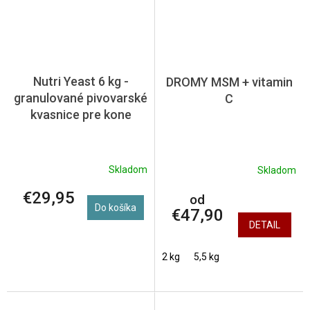
Nutri Yeast 6 kg -
DROMY MSM + vitamin
granulované pivovarské
C
kvasnice pre kone
Skladom
Skladom
€29,95
od
Do košíka
€47,90
DETAIL
2 kg
5,5 kg