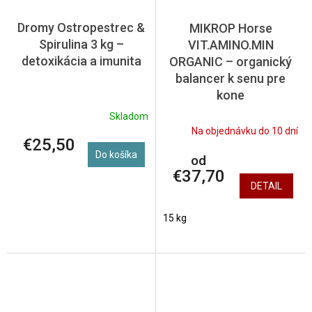
Dromy Ostropestrec &
MIKROP Horse
Spirulina 3 kg –
VIT.AMINO.MIN
detoxikácia a imunita
ORGANIC – organický
balancer k senu pre
kone
Skladom
Na objednávku do 10 dní
€25,50
Do košíka
od
€37,70
DETAIL
15 kg