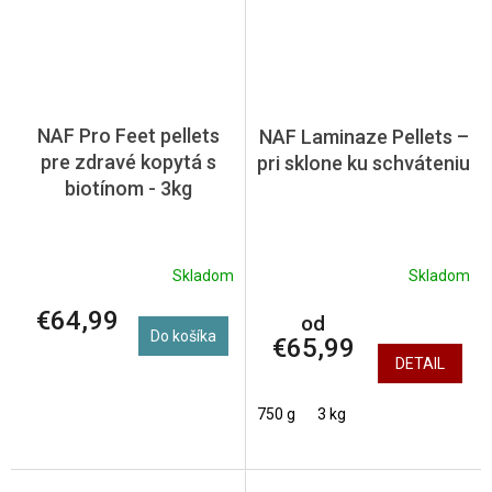
NAF Pro Feet pellets
NAF Laminaze Pellets –
pre zdravé kopytá s
pri sklone ku schváteniu
biotínom - 3kg
Skladom
Skladom
€64,99
od
Do košíka
€65,99
DETAIL
750 g
3 kg