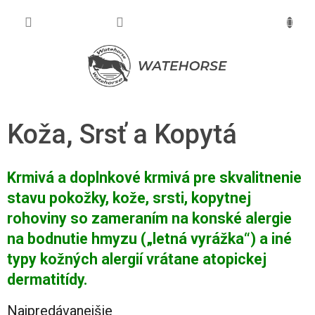
Prejsť
na
NÁKU
obsah
KOŠÍK
Koža, Srsť a Kopytá
Krmivá a doplnkové krmivá pre
skvalitnenie
stavu pokožky,
kože, srsti, kopytnej
rohoviny so zameraním na konské alergie
na bodnutie hmyzu („letná vyrážka“) a iné
typy kožných alergií vrátane atopickej
dermatitídy.
Najpredávanejšie