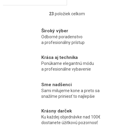
23
položiek celkom
O
v
l
Široký výber
á
Odborné poradenstvo
d
a profesionálny prístup
a
c
i
Krása aj technika
e
Ponúkame elegantnú módu
p
a profesionálne vybavenie
r
v
k
Sme nadšenci
y
Sami milujeme kone a preto sa
v
snažíme priniesť to najlepšie
ý
p
Krásny darček
i
Ku každej objednávke nad 100€
s
dostanete úžitkovú pozornosť
u