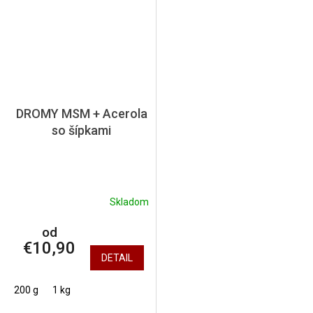
DROMY MSM + Acerola
so šípkami
Skladom
od
€10,90
DETAIL
200 g
1 kg