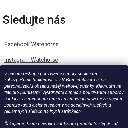
Sledujte nás
Facebook Watehorse
Instagram Watehorse
V našom e-shope používame súbory cookie na
zabezpečenie funkčnosti a s Vaším súhlasom aj na
personalizáciu obsahu našej webovej stránky. Kliknutím na
tlačidlo „Súhlasím“ vyjadrujete súhlas s používaním súborov
cookies a s prenosom údajov o správaní na webe za účelom
zobrazovania cielenej reklamy na sociálnych sieťach a
reklamných sieťach na iných stránkach.
Ďakujeme, že nám svojím súhlasom pomáhate zlepšovať