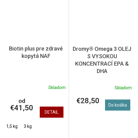
Biotin plus pre zdravé
Dromy® Omega 3 OLEJ
kopytá NAF
S VYSOKOU
KONCENTRACÍ EPA &
DHA
Skladom
Skladom
€28,50
od
Do košíka
€41,50
DETAIL
1,5 kg
3 kg