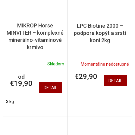
MIKROP Horse
LPC Biotine 2000 –
MINVITER – komplexné
podpora kopýt a srsti
minerálno-vitamínové
koní 2kg
krmivo
Skladom
Momentálne nedostupné
€29,90
od
DETAIL
€19,90
DETAIL
3 kg