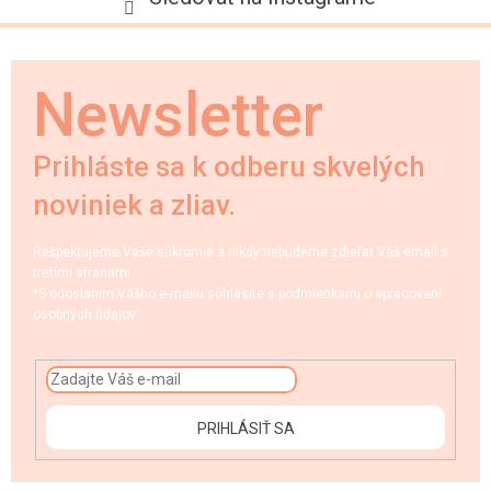
Newsletter
Prihláste sa k odberu skvelých
noviniek a zliav.
Rešpektujeme Vaše súkromie a nikdy nebudeme zdieľať Váš email s
tretími stranami.
*S odoslaním Vášho e-mailu súhlasíte s podmienkami o spracovaní
osobných údajov.
PRIHLÁSIŤ SA