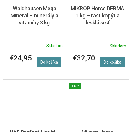
Waldhausen Mega
MIKROP Horse DERMA
Mineral – minerály a
1 kg – rast kopýt a
vitamíny 3 kg
lesklá srsť
Skladom
Skladom
€24,95
€32,70
Do košíka
Do košíka
TOP