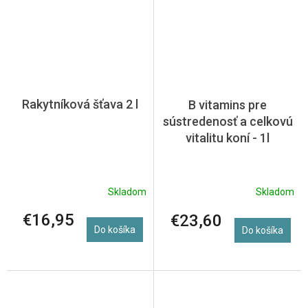
Rakytníková šťava 2 l
B vitamins pre
sústredenosť a celkovú
vitalitu koní - 1l
Skladom
Skladom
€16,95
€23,60
Do košíka
Do košíka