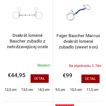
ý
u
p
k
i
t
s
o
p
v
r
o
Dvakrát lomené
Fager Baucher Marcus
d
Baucher zubadlo z
dvakrát lomené
u
nehrdzavejúcej ocele
zubadlo (sweet iron)
k
t
o
v
Skladom
Na objednávku 3-7dní
€44,95
€99
DETAIL
DETAIL
12,5 cm
13,5 cm
14,5 cm
9,5 cm
10,5 cm
11,5 cm
1