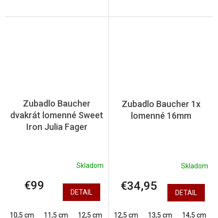
Zubadlo Baucher
Zubadlo Baucher 1x
dvakrát lomenné Sweet
lomenné 16mm
Iron Julia Fager
Skladom
Skladom
€99
€34,95
DETAIL
DETAIL
10,5 cm
11,5 cm
12,5 cm
13,5 cm
12,5 cm
14,5 cm
13,5 cm
14,5 cm