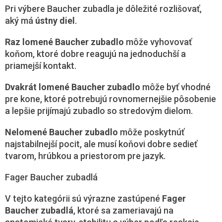
Pri výbere Baucher zubadla je dôležité rozlišovať,
aký má
ústny diel
.
Raz lomené Baucher zubadlo
môže vyhovovať
koňom, ktoré dobre reagujú na jednoduchší a
priamejší kontakt.
Dvakrát lomené Baucher zubadlo
môže byť vhodné
pre kone, ktoré potrebujú rovnomernejšie pôsobenie
a lepšie prijímajú zubadlo so stredovým dielom.
Nelomené Baucher zubadlo
môže poskytnúť
najstabilnejší pocit, ale musí koňovi dobre sedieť
tvarom, hrúbkou a priestorom pre jazyk.
Fager Baucher zubadlá
V tejto kategórii sú výrazne zastúpené
Fager
Baucher zubadlá
, ktoré sa zameriavajú na