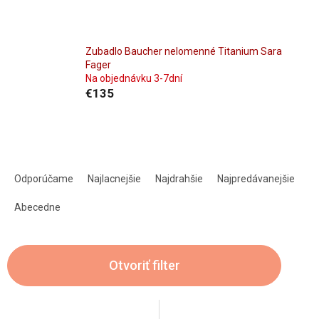
Zubadlo Baucher nelomenné Titanium Sara
Fager
Na objednávku 3-7dní
€135
R
a
Odporúčame
Najlacnejšie
Najdrahšie
Najpredávanejšie
d
e
Abecedne
n
i
e
Otvoriť filter
p
r
o
V
d