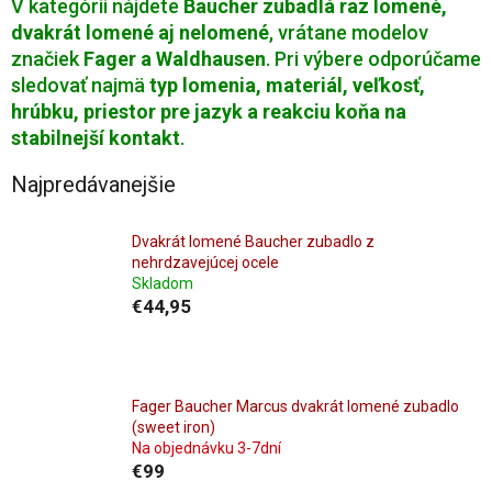
V kategórii nájdete
Baucher zubadlá raz lomené,
dvakrát lomené aj nelomené
, vrátane modelov
značiek
Fager a Waldhausen
. Pri výbere odporúčame
sledovať najmä
typ lomenia, materiál, veľkosť,
hrúbku, priestor pre jazyk a reakciu koňa na
stabilnejší kontakt
.
Najpredávanejšie
Dvakrát lomené Baucher zubadlo z
nehrdzavejúcej ocele
Skladom
€44,95
Fager Baucher Marcus dvakrát lomené zubadlo
(sweet iron)
Na objednávku 3-7dní
€99