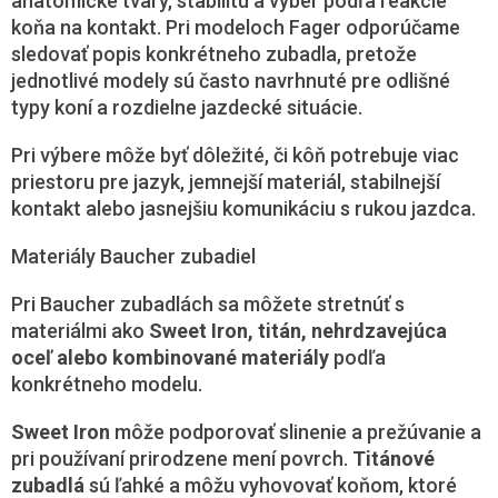
anatomické tvary, stabilitu a výber podľa reakcie
koňa na kontakt. Pri modeloch Fager odporúčame
sledovať popis konkrétneho zubadla, pretože
jednotlivé modely sú často navrhnuté pre odlišné
typy koní a rozdielne jazdecké situácie.
Pri výbere môže byť dôležité, či kôň potrebuje viac
priestoru pre jazyk, jemnejší materiál, stabilnejší
kontakt alebo jasnejšiu komunikáciu s rukou jazdca.
Materiály Baucher zubadiel
Pri Baucher zubadlách sa môžete stretnúť s
materiálmi ako
Sweet Iron, titán, nehrdzavejúca
oceľ alebo kombinované materiály
podľa
konkrétneho modelu.
Sweet Iron
môže podporovať slinenie a prežúvanie a
pri používaní prirodzene mení povrch.
Titánové
zubadlá
sú ľahké a môžu vyhovovať koňom, ktoré