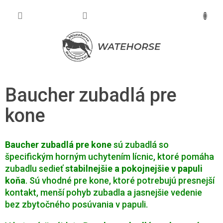
Prejsť
na
NÁKU
obsah
KOŠÍK
Baucher zubadlá pre
kone
Baucher zubadlá pre kone
sú zubadlá so
špecifickým horným uchytením lícnic, ktoré pomáha
zubadlu sedieť
stabilnejšie a pokojnejšie v papuli
koňa
. Sú vhodné pre kone, ktoré potrebujú presnejší
kontakt, menší pohyb zubadla a jasnejšie vedenie
bez zbytočného posúvania v papuli.