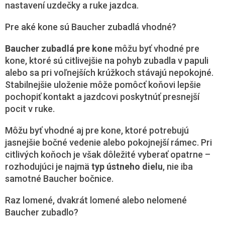
u
nastavení uzdečky a ruke jazdca.
Pre aké kone sú Baucher zubadlá vhodné?
Baucher zubadlá pre kone
môžu byť vhodné pre
kone, ktoré sú citlivejšie na pohyb zubadla v papuli
alebo sa pri voľnejších krúžkoch stávajú nepokojné.
Stabilnejšie uloženie môže pomôcť koňovi lepšie
pochopiť kontakt a jazdcovi poskytnúť presnejší
pocit v ruke.
Môžu byť vhodné aj pre kone, ktoré potrebujú
jasnejšie bočné vedenie alebo pokojnejší rámec. Pri
citlivých koňoch je však dôležité vyberať opatrne –
rozhodujúci je najmä
typ ústneho dielu
, nie iba
samotné Baucher bočnice.
Raz lomené, dvakrát lomené alebo nelomené
Baucher zubadlo?