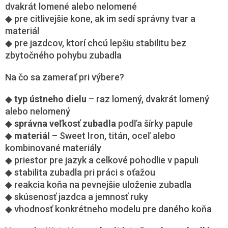
dvakrát lomené alebo nelomené
◆ pre citlivejšie kone, ak im sedí správny tvar a
materiál
◆ pre jazdcov, ktorí chcú lepšiu stabilitu bez
zbytočného pohybu zubadla
Na čo sa zamerať pri výbere?
◆
typ ústneho dielu
– raz lomený, dvakrát lomený
alebo nelomený
◆
správna veľkosť zubadla
podľa šírky papule
◆
materiál
– Sweet Iron, titán, oceľ alebo
kombinované materiály
◆ priestor pre jazyk a celkové pohodlie v papuli
◆ stabilita zubadla pri práci s oťažou
◆ reakcia koňa na pevnejšie uloženie zubadla
◆ skúsenosť jazdca a jemnosť ruky
◆ vhodnosť konkrétneho modelu pre daného koňa