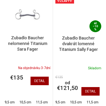
✨ZĽAVY✨
až
–10
%
Zubadlo Baucher
Zubadlo Baucher
nelomenné Titanium
dvakrát lomenné
Sara Fager
Titanium Sally Fager
Na objednávku 3-7dní
Skladom
€135
€135
DETAIL
od
€121,50
DETAIL
9,5 cm
10,5 cm
11,5 cm
12,5 cm
9,5 cm
13,5 cm
10,5 cm
14,5 cm
11,5 cm
1