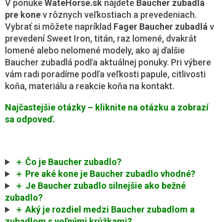
V ponuke
WateHorse.sk
nájdete
Baucher zubadlá
pre kone
v rôznych veľkostiach a prevedeniach.
Vybrať si môžete napríklad
Fager Baucher zubadlá
v
prevedení Sweet Iron, titán, raz lomené, dvakrát
lomené alebo nelomené modely, ako aj ďalšie
Baucher zubadlá podľa aktuálnej ponuky. Pri výbere
vám radi poradíme podľa veľkosti papule, citlivosti
koňa, materiálu a reakcie koňa na kontakt.
Najčastejšie otázky – kliknite na otázku a zobrazí
sa odpoveď.
＋ Čo je Baucher zubadlo?
＋ Pre aké kone je Baucher zubadlo vhodné?
＋ Je Baucher zubadlo silnejšie ako bežné
zubadlo?
＋ Aký je rozdiel medzi Baucher zubadlom a
zubadlom s voľnými krúžkami?