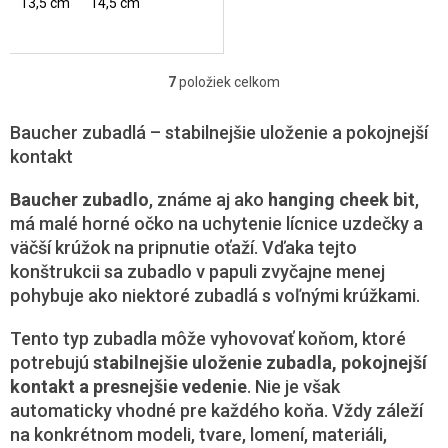
13,5 cm
14,5 cm
7
položiek celkom
O
v
l
Baucher zubadlá – stabilnejšie uloženie a pokojnejší
á
kontakt
d
a
Baucher zubadlo
, známe aj ako
hanging cheek bit
,
c
má malé horné očko na uchytenie lícnice uzdečky a
i
e
väčší krúžok na pripnutie oťaží. Vďaka tejto
p
konštrukcii sa zubadlo v papuli zvyčajne menej
r
pohybuje ako niektoré zubadlá s voľnými krúžkami.
v
k
y
Tento typ zubadla môže vyhovovať koňom, ktoré
v
potrebujú
stabilnejšie uloženie zubadla, pokojnejší
ý
kontakt a presnejšie vedenie
. Nie je však
p
automaticky vhodné pre každého koňa. Vždy záleží
i
s
na konkrétnom modeli, tvare, lomení, materiáli,