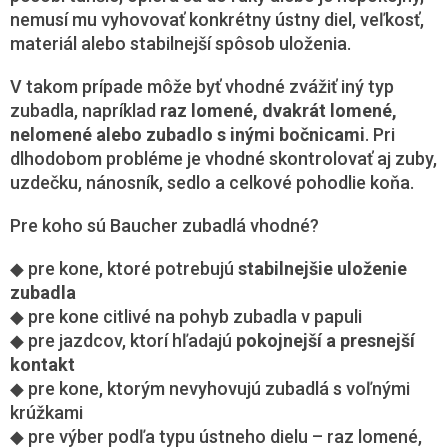
nemusí mu vyhovovať konkrétny ústny diel, veľkosť,
materiál alebo stabilnejší spôsob uloženia.
V takom prípade môže byť vhodné zvážiť iný typ
zubadla, napríklad
raz lomené, dvakrát lomené,
nelomené alebo zubadlo s inými bočnicami
. Pri
dlhodobom probléme je vhodné skontrolovať aj zuby,
uzdečku, nánosník, sedlo a celkové pohodlie koňa.
Pre koho sú Baucher zubadlá vhodné?
◆ pre kone, ktoré potrebujú
stabilnejšie uloženie
zubadla
◆ pre kone citlivé na pohyb zubadla v papuli
◆ pre jazdcov, ktorí hľadajú
pokojnejší a presnejší
kontakt
◆ pre kone, ktorým nevyhovujú zubadlá s voľnými
krúžkami
◆ pre výber podľa typu ústneho dielu – raz lomené,