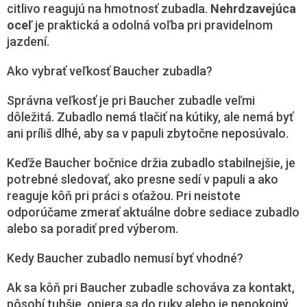
citlivo reagujú na hmotnosť zubadla.
Nehrdzavejúca
oceľ
je praktická a odolná voľba pri pravidelnom
jazdení.
Ako vybrať veľkosť Baucher zubadla?
Správna veľkosť je pri Baucher zubadle veľmi
dôležitá. Zubadlo nemá tlačiť na kútiky, ale nemá byť
ani príliš dlhé, aby sa v papuli zbytočne neposúvalo.
Keďže Baucher bočnice držia zubadlo stabilnejšie, je
potrebné sledovať, ako presne sedí v papuli a ako
reaguje kôň pri práci s oťažou. Pri neistote
odporúčame zmerať aktuálne dobre sediace zubadlo
alebo sa poradiť pred výberom.
Kedy Baucher zubadlo nemusí byť vhodné?
Ak sa kôň pri Baucher zubadle schováva za kontakt,
pôsobí tuhšie, opiera sa do ruky alebo je nepokojný,