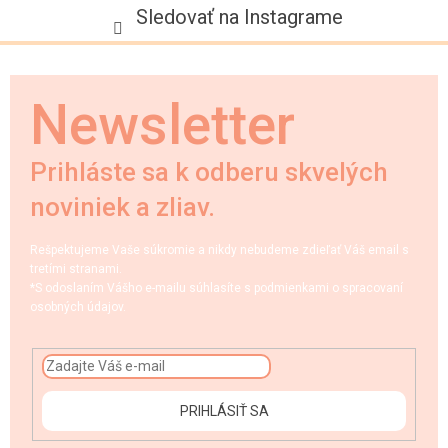
Sledovať na Instagrame
Newsletter
Prihláste sa k odberu skvelých
noviniek a zliav.
Rešpektujeme Vaše súkromie a nikdy nebudeme zdieľať Váš email s
tretími stranami.
*S odoslaním Vášho e-mailu súhlasíte s podmienkami o spracovaní
osobných údajov.
PRIHLÁSIŤ SA