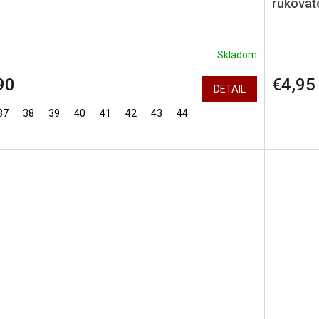
rukoväť
Skladom
90
€4,95
DETAIL
37
38
39
40
41
42
43
44