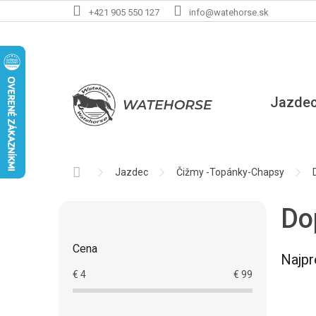
Prejsť
+421 905 550 127
info@watehorse.sk
na
obsah
Jazde
Domov
Jazdec
Čižmy -Topánky-Chapsy
B
Do
o
č
Cena
n
Najpr
ý
€
4
€
99
p
a