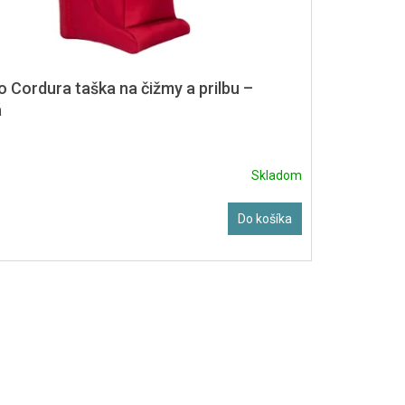
 Cordura taška na čižmy a prilbu –
á
Skladom
Do košíka