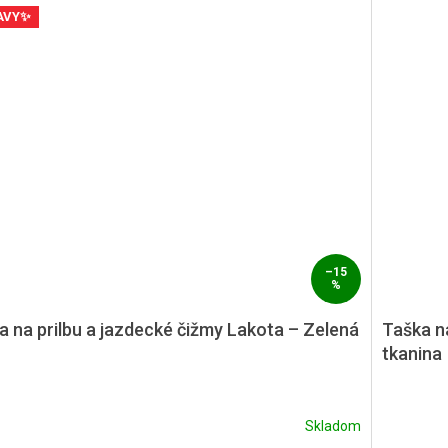
AVY✨
–15
%
a na prilbu a jazdecké čižmy Lakota – Zelená
Taška na
tkanina
Skladom