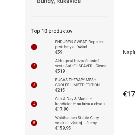
Bundy, Rukavice
Top 10 produktov
ENDURE® SWEAT- Repelent
proti hmyzu 946ml
Napí
€59
Airbagová bezpečnostná
vesta SafeFit SEAVER - Čierna
€519
BUCAS THERAPY MESH
COOLER LIMITED EDITION
€215
€17
Carr & Day & Martin –
kondicionér na hrivu a chvost
€17,90
Waldhausen Stable-Carry
vozík na výstroj – čierny
€159,95