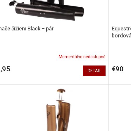
nače čižiem Black – pár
Equestro
bordov
Momentálne nedostupné
,95
€90
DETAIL