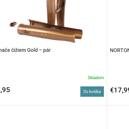
nače čižiem Gold – pár
NORTON 
Skladom
,95
€17,9
Do košíka