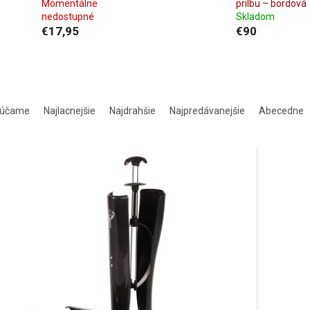
Momentálne
prilbu – bordová
nedostupné
Skladom
€17,95
€90
rúčame
Najlacnejšie
Najdrahšie
Najpredávanejšie
Abecedne