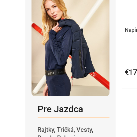
t
v
o
v
Napí
€17
Pre Jazdca
Rajtky, Tričká, Vesty,