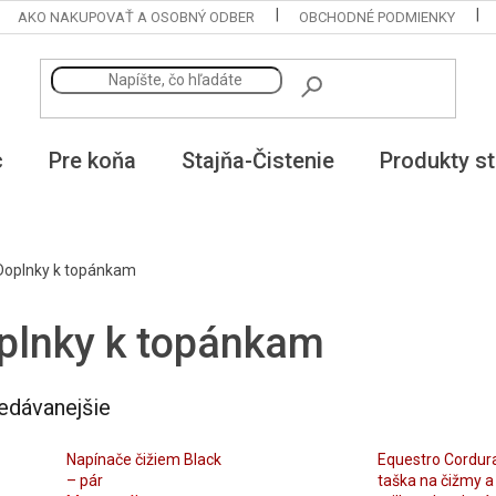
AKO NAKUPOVAŤ A OSOBNÝ ODBER
OBCHODNÉ PODMIENKY
c
Pre koňa
Stajňa-Čistenie
Produkty st
Doplnky k topánkam
plnky k topánkam
edávanejšie
Napínače čižiem Black
Equestro Cordur
– pár
taška na čižmy a