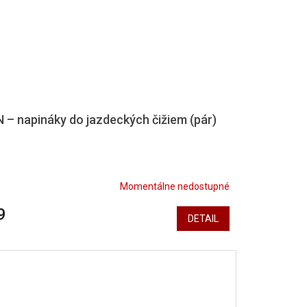
– napináky do jazdeckých čižiem (pár)
Momentálne nedostupné
9
DETAIL