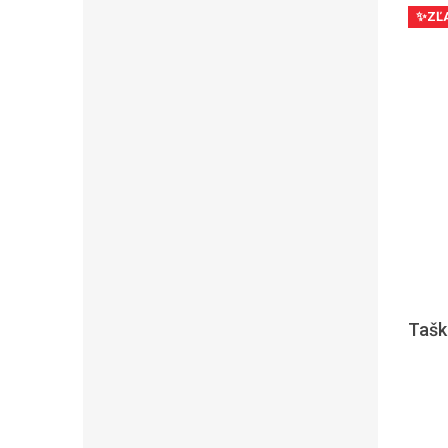
✨ZĽ
Tašk