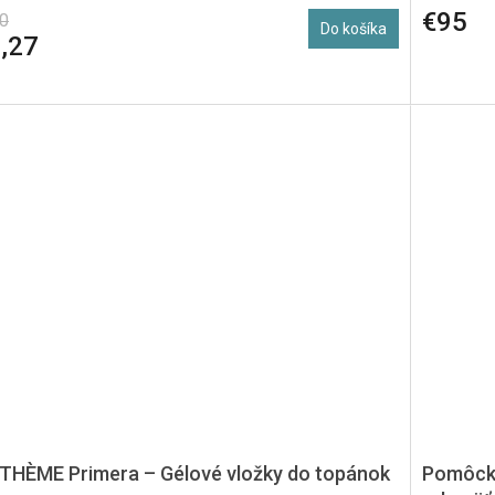
€95
0
Do košíka
,27
THÈME Primera – Gélové vložky do topánok
Pomôcka