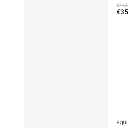
€41,5
€35
EQUI