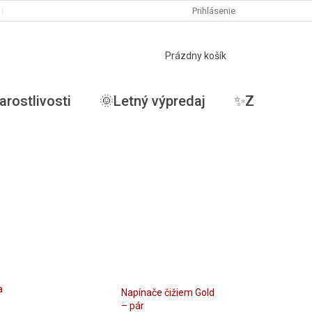
PODMIENKY OCHRANY OSOBNÝCH ÚDAJOV
Prihlásenie
MOJA OBJEDNÁVKA
NÁKUPNÝ
Prázdny košík
KOŠÍK
arostlivosti
🌞Letný výpredaj
✨ZĽAVY✨
a
Napínače čižiem Gold
– pár