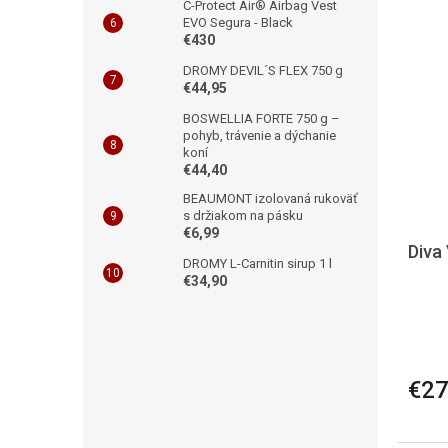
C-Protect Air® Airbag Vest
EVO Segura - Black
€430
DROMY DEVIL´S FLEX 750 g
€44,95
BOSWELLIA FORTE 750 g –
pohyb, trávenie a dýchanie
koní
€44,40
BEAUMONT izolovaná rukoväť
s držiakom na pásku
€6,99
Diva
DROMY L-Carnitin sirup 1 l
€34,90
€27