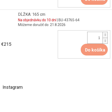
DĹŽKA: 165 cm
Na objednávku do 10 dní
| BU-43765-64
Môžeme doručiť do:
21.8.2026
€215
Do košíka
Z
á
Instagram
p
ä