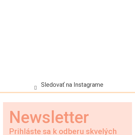
t
i
e
Sledovať na Instagrame
Newsletter
Prihláste sa k odberu skvelých