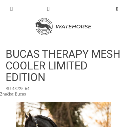
Prejsť
na
NÁKU
obsah
KOŠÍK
BUCAS THERAPY MESH
COOLER LIMITED
EDITION
BU-43725-64
Značka:
Bucas