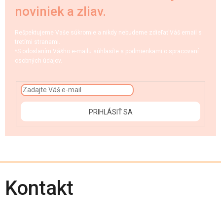
noviniek a zliav.
Rešpektujeme Vaše súkromie a nikdy nebudeme zdieľať Váš email s
tretími stranami.
*S odoslaním Vášho e-mailu súhlasíte s podmienkami o spracovaní
osobných údajov.
PRIHLÁSIŤ SA
Kontakt