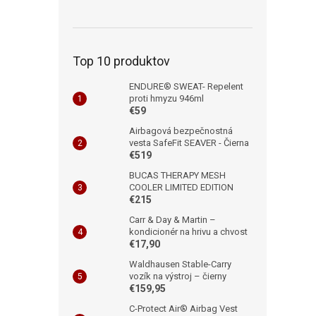
Top 10 produktov
ENDURE® SWEAT- Repelent
proti hmyzu 946ml
€59
Airbagová bezpečnostná
vesta SafeFit SEAVER - Čierna
€519
BUCAS THERAPY MESH
COOLER LIMITED EDITION
€215
Carr & Day & Martin –
kondicionér na hrivu a chvost
€17,90
Waldhausen Stable-Carry
vozík na výstroj – čierny
€159,95
C-Protect Air® Airbag Vest