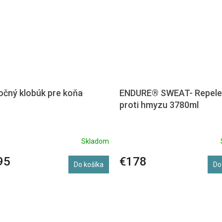
očný klobúk pre koňa
ENDURE® SWEAT- Repele
proti hmyzu 3780ml
Skladom
95
€178
Do košíka
Do
O
v
l