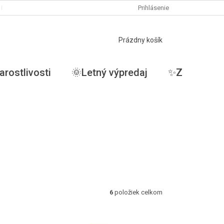
PODMIENKY OCHRANY OSOBNÝCH ÚDAJOV
Prihlásenie
MOJA OBJEDNÁVKA
NÁKUPNÝ
Prázdny košík
KOŠÍK
arostlivosti
🌞Letný výpredaj
✨ZĽAVY✨
6
položiek celkom