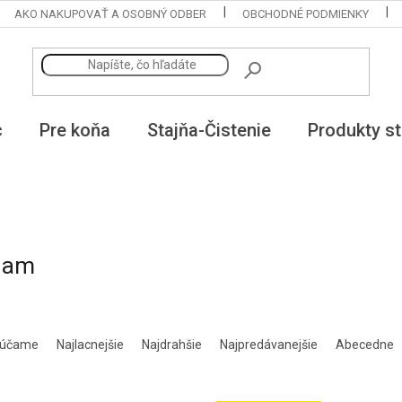
AKO NAKUPOVAŤ A OSOBNÝ ODBER
OBCHODNÉ PODMIENKY
c
Pre koňa
Stajňa-Čistenie
Produkty st
nam
rúčame
Najlacnejšie
Najdrahšie
Najpredávanejšie
Abecedne