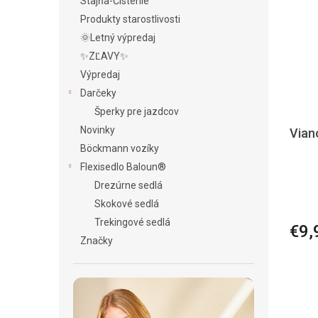
Stajňa-Čistenie
Produkty starostlivosti
🌞Letný výpredaj
✨ZĽAVY✨
Výpredaj
Darčeky
Šperky pre jazdcov
Novinky
Vian
Böckmann vozíky
Flexisedlo Baloun®
Drezúrne sedlá
Skokové sedlá
Trekingové sedlá
€9,
Značky