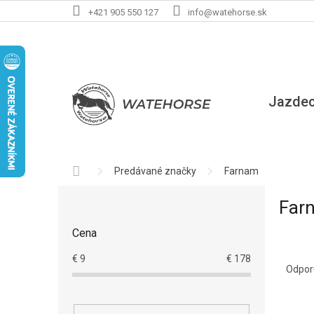
Prejsť
+421 905 550 127
info@watehorse.sk
na
obsah
Jazde
Domov
Predávané značky
Farnam
B
Far
o
č
Cena
n
R
ý
€
9
€
178
a
p
Odpo
d
a
e
n
V