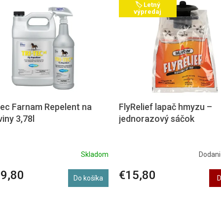
🏷️ Letný
výpredaj
Tec Farnam Repelent na
FlyRelief lapač hmyzu –
iny 3,78l
jednorazový sáčok
Skladom
Dodani
9,80
€15,80
Do košíka
D