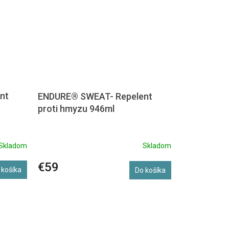
nt
ENDURE® SWEAT- Repelent
proti hmyzu 946ml
Skladom
Skladom
€59
 košíka
Do košíka