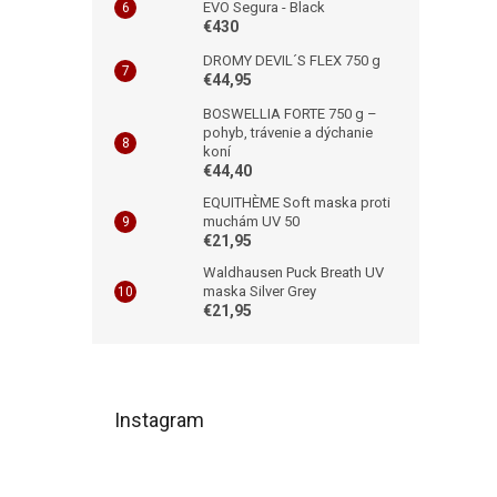
EVO Segura - Black
€430
DROMY DEVIL´S FLEX 750 g
€44,95
BOSWELLIA FORTE 750 g –
pohyb, trávenie a dýchanie
koní
€44,40
EQUITHÈME Soft maska proti
muchám UV 50
€21,95
Waldhausen Puck Breath UV
maska Silver Grey
€21,95
Z
á
Instagram
p