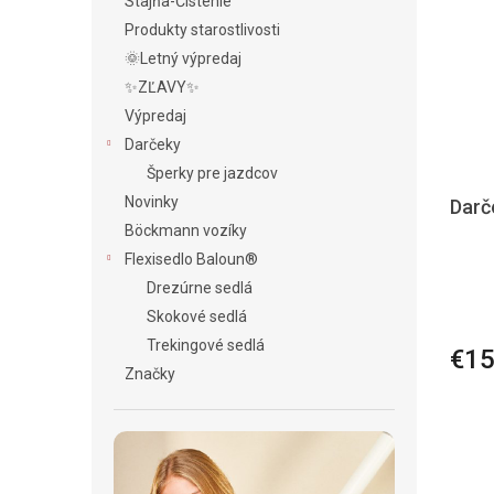
Stajňa-Čistenie
Produkty starostlivosti
🌞Letný výpredaj
✨ZĽAVY✨
Výpredaj
Darčeky
Šperky pre jazdcov
Novinky
Darč
Böckmann vozíky
Flexisedlo Baloun®
Drezúrne sedlá
Skokové sedlá
Trekingové sedlá
€1
Značky