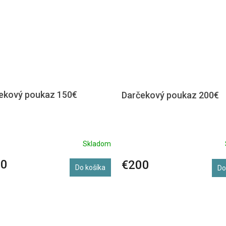
ekový poukaz 150€
Darčekový poukaz 200€
Skladom
50
€200
Do košíka
Do
O
v
l