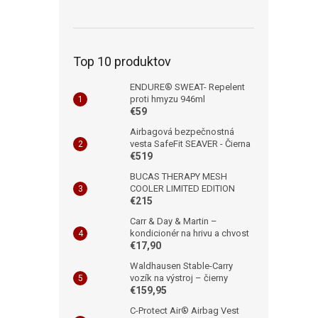
Top 10 produktov
ENDURE® SWEAT- Repelent
proti hmyzu 946ml
€59
Airbagová bezpečnostná
vesta SafeFit SEAVER - Čierna
€519
BUCAS THERAPY MESH
COOLER LIMITED EDITION
€215
Carr & Day & Martin –
kondicionér na hrivu a chvost
€17,90
Waldhausen Stable-Carry
vozík na výstroj – čierny
€159,95
C-Protect Air® Airbag Vest