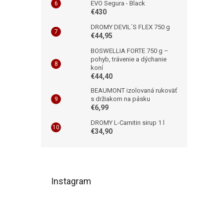
EVO Segura - Black
€430
DROMY DEVIL´S FLEX 750 g
€44,95
BOSWELLIA FORTE 750 g –
pohyb, trávenie a dýchanie
koní
€44,40
BEAUMONT izolovaná rukoväť
s držiakom na pásku
€6,99
DROMY L-Carnitin sirup 1 l
€34,90
Z
á
Instagram
p