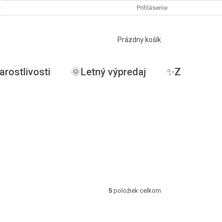
PODMIENKY OCHRANY OSOBNÝCH ÚDAJOV
Prihlásenie
MOJA OBJEDNÁVKA
NÁKUPNÝ
Prázdny košík
KOŠÍK
arostlivosti
🌞Letný výpredaj
✨ZĽAVY✨
5
položiek celkom