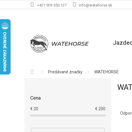
Prejsť
+421 905 550 127
info@watehorse.sk
na
obsah
Jazde
Domov
Predávané značky
WATEHORSE
B
WAT
o
č
Cena
n
R
ý
€
20
€
200
a
p
Odpo
d
a
e
n
V