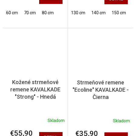
60 cm
70 cm
80 cm
130 cm
140 cm
150 cm
Kožené strmeňové
Strmeňové remene
remene KAVALKADE
"Ecoline" KAVALKADE -
"Strong" - Hnedá
Čierna
Skladom
Skladom
€55,90
€35,90