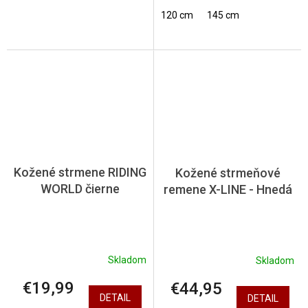
120 cm
145 cm
Kožené strmene RIDING
Kožené strmeňové
WORLD čierne
remene X-LINE - Hnedá
Skladom
Skladom
€19,99
€44,95
DETAIL
DETAIL