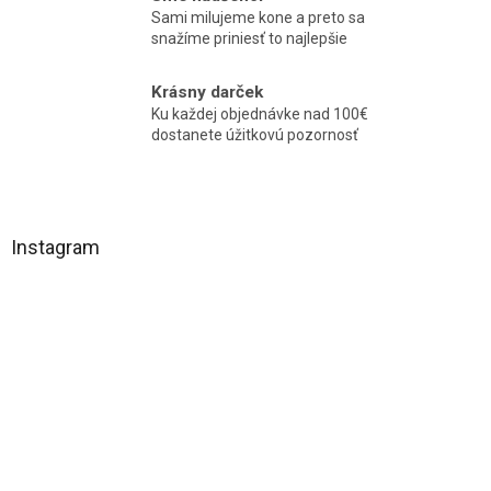
y
Sami milujeme kone a preto sa
v
snažíme priniesť to najlepšie
ý
p
Krásny darček
i
Ku každej objednávke nad 100€
s
dostanete úžitkovú pozornosť
u
Z
á
Instagram
p
ä
t
i
e