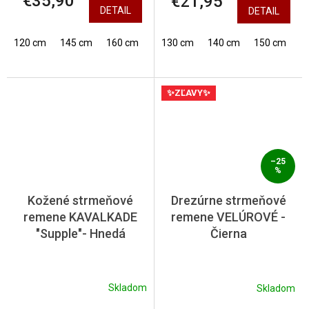
€35,90
€21,95
DETAIL
DETAIL
120 cm
145 cm
160 cm
130 cm
140 cm
150 cm
✨ZĽAVY✨
–25
%
Kožené strmeňové
Drezúrne strmeňové
remene KAVALKADE
remene VELÚROVÉ -
"Supple"- Hnedá
Čierna
Skladom
Skladom