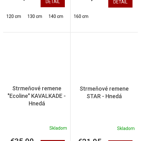
DETAIL
DETAIL
120 cm
130 cm
140 cm
150 cm
160 cm
160 cm
Strmeňové remene
Strmeňové remene
"Ecoline" KAVALKADE -
STAR - Hnedá
Hnedá
Skladom
Skladom