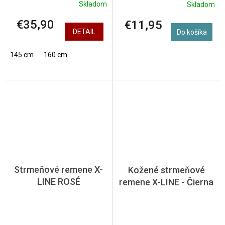
Skladom
Skladom
€35,90
€11,95
DETAIL
Do košíka
145 cm
160 cm
Strmeňové remene X-
Kožené strmeňové
LINE ROSÉ
remene X-LINE - Čierna