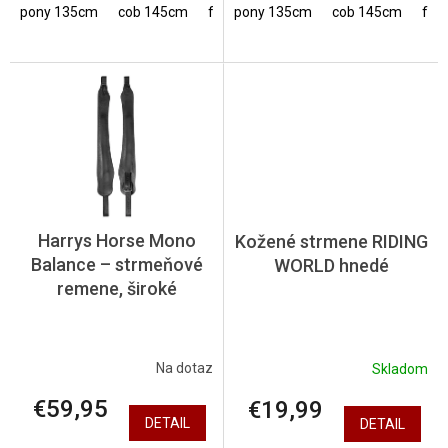
pony 135cm
cob 145cm
full 155cm
pony 135cm
cob 145cm
ful
Harrys Horse Mono
Kožené strmene RIDING
Balance – strmeňové
WORLD hnedé
remene, široké
Na dotaz
Skladom
€59,95
€19,99
DETAIL
DETAIL