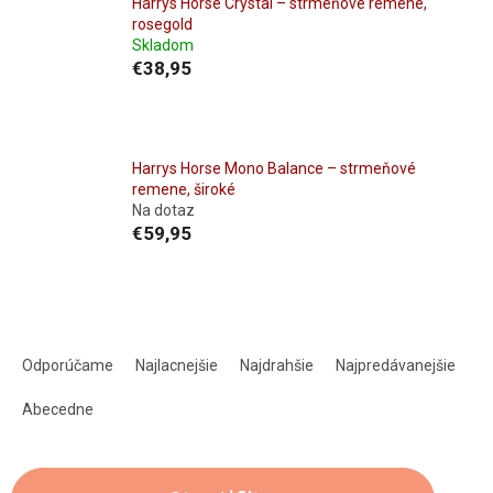
Harrys Horse Crystal – strmeňové remene,
rosegold
Skladom
€38,95
Harrys Horse Mono Balance – strmeňové
remene, široké
Na dotaz
€59,95
R
a
Odporúčame
Najlacnejšie
Najdrahšie
Najpredávanejšie
d
e
Abecedne
n
i
e