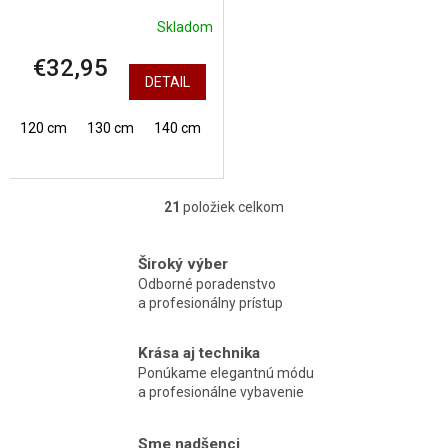
Skladom
€32,95
DETAIL
120 cm
130 cm
140 cm
150 cm
21
položiek celkom
O
v
l
Široký výber
á
Odborné poradenstvo
d
a profesionálny prístup
a
c
i
Krása aj technika
e
Ponúkame elegantnú módu
p
a profesionálne vybavenie
r
v
k
Sme nadšenci