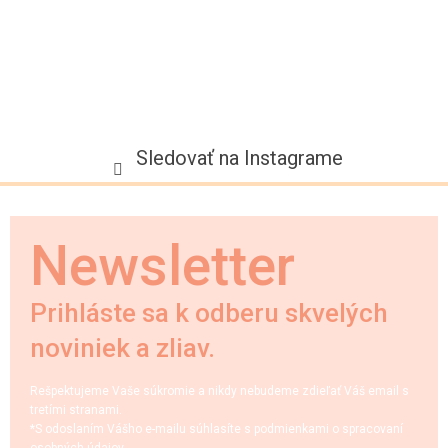
Sledovať na Instagrame
Newsletter
Prihláste sa k odberu skvelých
noviniek a zliav.
Rešpektujeme Vaše súkromie a nikdy nebudeme zdieľať Váš email s
tretími stranami.
*S odoslaním Vášho e-mailu súhlasíte s podmienkami o spracovaní