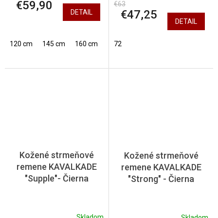
€59,90
€63
€47,25
DETAIL
DETAIL
120 cm
145 cm
160 cm
72
Kožené strmeňové
Kožené strmeňové
remene KAVALKADE
remene KAVALKADE
"Supple"- Čierna
"Strong" - Čierna
Skladom
Skladom