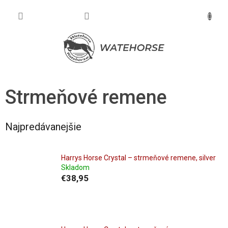
Prejsť
na
NÁKU
obsah
KOŠÍK
Strmeňové remene
Najpredávanejšie
Harrys Horse Crystal – strmeňové remene, silver
Skladom
€38,95