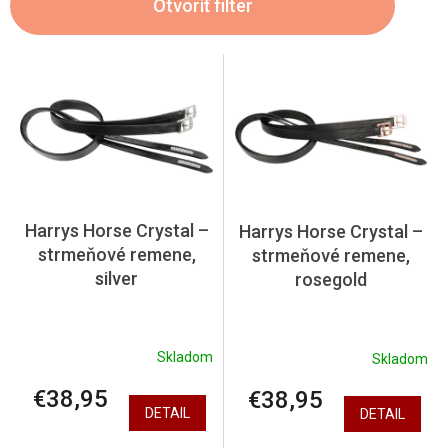
Otvoriť filter
p
r
o
V
d
ý
u
p
k
i
t
s
o
p
v
r
o
Harrys Horse Crystal –
Harrys Horse Crystal –
d
strmeňové remene,
strmeňové remene,
u
silver
rosegold
k
t
o
v
Skladom
Skladom
€38,95
€38,95
DETAIL
DETAIL