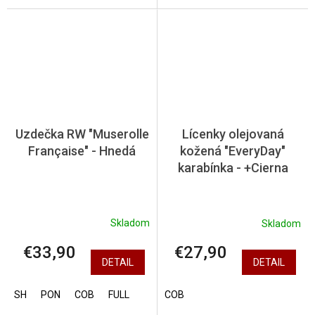
Uzdečka RW "Muserolle
Lícenky olejovaná
Française" - Hnedá
kožená "EveryDay"
karabínka - +Cierna
Skladom
Skladom
€33,90
€27,90
DETAIL
DETAIL
SH
PON
COB
FULL
COB