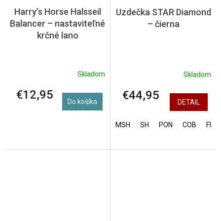
Harry’s Horse Halsseil
Uzdečka STAR Diamond
Balancer – nastaviteľné
– čierna
krčné lano
Skladom
Skladom
€12,95
€44,95
Do košíka
DETAIL
MSH
SH
PON
COB
FULL