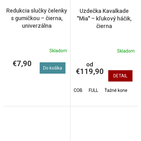
Redukcia slučky čelenky
Uzdečka Kavalkade
s gumičkou – čierna,
"Mia" – kľukový háčik,
univerzálna
čierna
Skladom
Skladom
€7,90
od
Do košíka
€119,90
DETAIL
COB
FULL
Ťažné kone