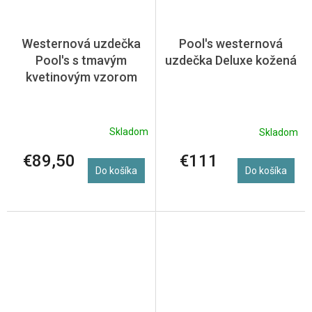
Westernová uzdečka
Pool's westernová
Pool's s tmavým
uzdečka Deluxe kožená
kvetinovým vzorom
Skladom
Skladom
€89,50
€111
Do košíka
Do košíka