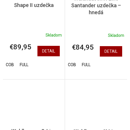
Shape II uzdečka
Santander uzdečka –
hnedá
Skladom
Skladom
€89,95
€84,95
DETAIL
DETAIL
COB
FULL
COB
FULL