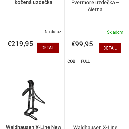
kožená uzdečka
Evermore uzdečka –
u
čierna
k
t
o
v
Na dotaz
Skladom
€219,95
€99,95
DETAIL
DETAIL
COB
FULL
Waldhausen X-Line New
Waldhausen X-Line