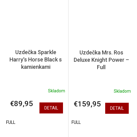
Uzdečka Sparkle
Uzdečka Mrs. Ros
Harry's Horse Black s
Deluxe Knight Power –
kamienkami
Full
Skladom
Skladom
€89,95
€159,95
DETAIL
DETAIL
FULL
FULL