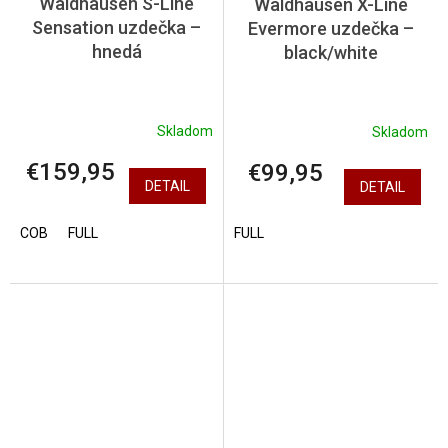
Waldhausen S-Line
Waldhausen X-Line
Sensation uzdečka –
Evermore uzdečka –
hnedá
black/white
Skladom
Skladom
€159,95
€99,95
DETAIL
DETAIL
COB
FULL
FULL