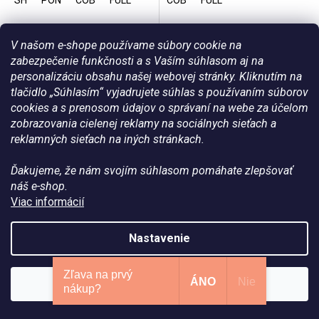
SH
PON
COB
FULL
COB
FULL
V našom e-shope používame súbory cookie na
zabezpečenie funkčnosti a s Vaším súhlasom aj na
personalizáciu obsahu našej webovej stránky. Kliknutím na
tlačidlo „Súhlasím“ vyjadrujete súhlas s používaním súborov
cookies a s prenosom údajov o správaní na webe za účelom
zobrazovania cielenej reklamy na sociálnych sieťach a
reklamných sieťach na iných stránkach.
Uzdečka NORTON PRO
Uzdečka KAVALKADE
Ďakujeme, že nám svojím súhlasom pomáhate zlepšovať
"Strass” - Čierna
"Everness" - Čierna
náš e-shop.
Viac informácií
Nastavenie
Skladom
Skladom
Zľava na prvý
€69,90
€139,90
ÁNO
Nie
Súhlasím
nákup?
DETAIL
DETAIL