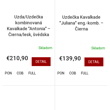
Uzda/Uzdečka
Uzdečka Kavalkade
kombinovaná
"Juliana" eng.-komb. –
Kavalkade "Antonia" –
Čierna
Čierna/lesk, švédska
Skladom
Skladom
€210,90
€139,90
DETAIL
DETAIL
PON
COB
FULL
PON
COB
FULL