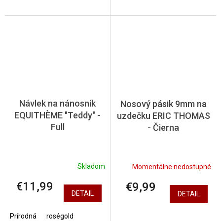
Návlek na nánosník
Nosový pásik 9mm na
EQUITHÈME "Teddy" -
uzdečku ERIC THOMAS
Full
- Čierna
Skladom
Momentálne nedostupné
€11,99
€9,99
DETAIL
DETAIL
Prírodná
roségold