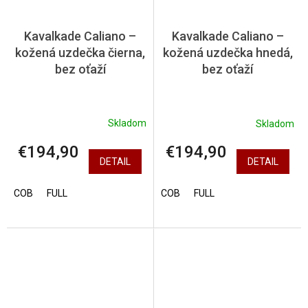
Kavalkade Caliano –
Kavalkade Caliano –
kožená uzdečka čierna,
kožená uzdečka hnedá,
bez oťaží
bez oťaží
Skladom
Skladom
€194,90
€194,90
DETAIL
DETAIL
COB
FULL
COB
FULL