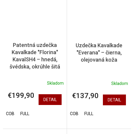
Patentná uzdečka
Uzdečka Kavalkade
Kavalkade "Florina"
"Everana" – čierna,
KavalSH4 – hnedá,
olejovaná koža
švédska, okrúhle šitá
Skladom
Skladom
€199,90
€137,90
DETAIL
DETAIL
COB
FULL
COB
FULL