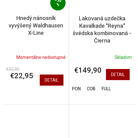
–30
%
Hnedý nánosník
Lakovaná uzdečka
vyvýšený Waldhausen
Kavalkade "Reyna"
X-Line
švédska kombinovaná -
Čierna
Momentálne nedostupné
Skladom
€149,90
€32,95
€22,95
DETAIL
DETAIL
PON
COB
FULL