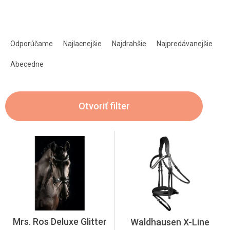
R
a
Odporúčame
Najlacnejšie
Najdrahšie
Najpredávanejšie
d
e
Abecedne
n
i
e
Otvoriť filter
p
r
o
V
d
ý
u
p
k
i
t
s
o
p
v
r
o
Mrs. Ros Deluxe Glitter
Waldhausen X-Line
d