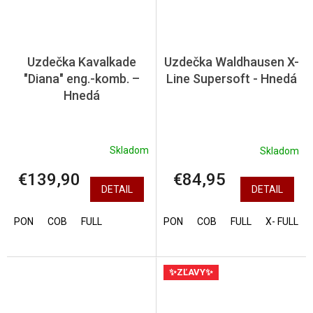
Uzdečka Kavalkade
Uzdečka Waldhausen X-
"Diana" eng.-komb. –
Line Supersoft - Hnedá
Hnedá
Skladom
Skladom
€139,90
€84,95
DETAIL
DETAIL
PON
COB
FULL
PON
COB
FULL
X- FULL
✨ZĽAVY✨