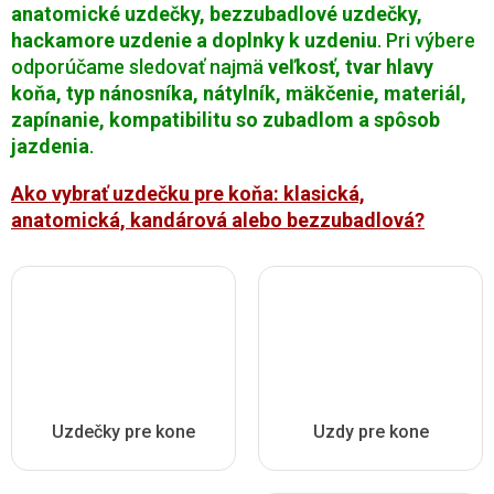
anatomické uzdečky, bezzubadlové uzdečky,
hackamore uzdenie a doplnky k uzdeniu
. Pri výbere
odporúčame sledovať najmä
veľkosť, tvar hlavy
koňa, typ nánosníka, nátylník, mäkčenie, materiál,
zapínanie, kompatibilitu so zubadlom a spôsob
jazdenia
.
Ako vybrať uzdečku pre koňa: klasická,
anatomická, kandárová alebo bezzubadlová?
Uzdečky pre kone
Uzdy pre kone