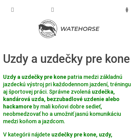
Prejsť
na
NÁKU
obsah
KOŠÍK
Uzdy a uzdečky pre kone
Uzdy a uzdečky pre kone
patria medzi základnú
jazdeckú výstroj pri každodennom jazdení, tréningu
aj športovej práci. Správne zvolená
uzdečka,
kandárová uzda, bezzubadlové uzdenie alebo
hackamore
by mali koňovi dobre sedieť,
neobmedzovať ho a umožniť jasnú komunikáciu
medzi koňom a jazdcom.
V kategórii nájdete
uzdečky pre kone, uzdy,