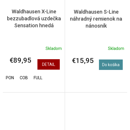
Waldhausen X-Line
Waldhausen S-Line
bezzubadlová uzdečka
náhradný remienok na
Sensation hnedá
nánosník
Skladom
Skladom
€89,95
€15,95
DETAIL
Do košíka
PON
COB
FULL