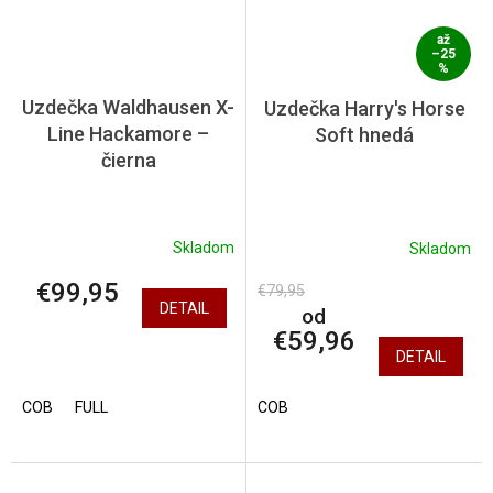
až
–25
%
Uzdečka Waldhausen X-
Uzdečka Harry's Horse
Line Hackamore –
Soft hnedá
čierna
Skladom
Skladom
€99,95
€79,95
DETAIL
od
€59,96
DETAIL
COB
FULL
COB