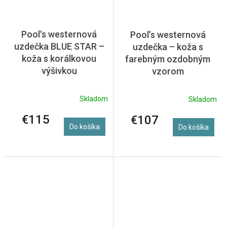
Pool's westernová
Pool’s westernová
uzdečka BLUE STAR –
uzdečka – koža s
koža s korálkovou
farebným ozdobným
výšivkou
vzorom
Skladom
Skladom
€115
€107
Do košíka
Do košíka