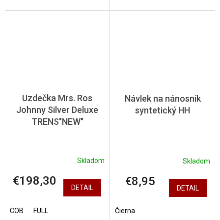
Uzdečka Mrs. Ros
Návlek na nánosník
Johnny Silver Deluxe
syntetický HH
TRENS"NEW"
Skladom
Skladom
€198,30
€8,95
DETAIL
DETAIL
COB
FULL
Čierna