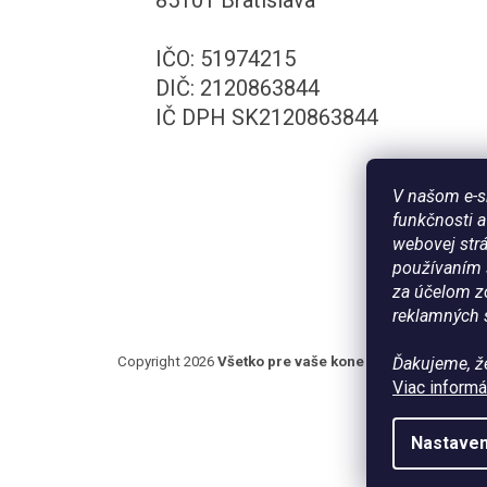
IČO: 51974215
DIČ: 2120863844
IČ DPH SK2120863844
V našom e-s
funkčnosti 
webovej strá
používaním 
za účelom zo
reklamných s
Copyright 2026
Všetko pre vaše kone - WateHorse.sk
.
Ďakujeme, ž
Viac informá
Zľava na prvý
ÁNO
Nie
Nastaven
nákup?