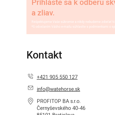
Prihláste sa k odberu sk
a zliav.
Rešpektujeme Vaše súkromie a nikdy nebudeme zdieľať Váš
*S odoslaním Vášho e-mailu súhlasíte s podmienkami o sp
Kontakt
+421 905 550 127
info@watehorse.sk
PROFITOP BA s.r.o.
Černyševského 40-46
85101 Bratislava