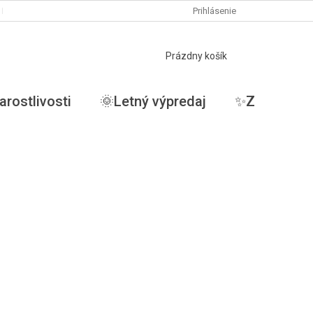
PODMIENKY OCHRANY OSOBNÝCH ÚDAJOV
Prihlásenie
MOJA OBJEDNÁVKA
NÁKUPNÝ
Prázdny košík
KOŠÍK
arostlivosti
🌞Letný výpredaj
✨ZĽAVY✨