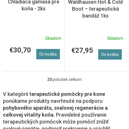
Chladiaca gamaša pre
Waldhausen Hot & Cold
koňa - 2ks
Boot – terapeutická
bandáž 1ks
Skladom
Skladom
€30,70
€27,95
Do košíka
Do košíka
20
položiek celkom
O
v
l
V kategórii
terapeutické pomôcky pre kone
á
ponúkame produkty navrhnuté na podporu
d
pohybového aparátu, svalovej regenerácie a
a
celkovej vitality koňa
. Pravidelné používanie
c
i
terapeutických pomôcok môže pomôcť znížiť
e
svalové napätie, podporiť prekrvenie a urýchliť