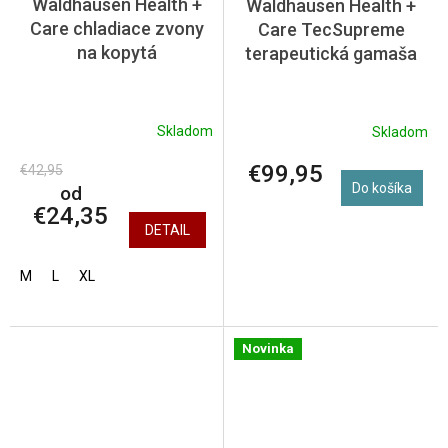
Waldhausen Health +
Waldhausen Health +
Care chladiace zvony
Care TecSupreme
na kopytá
terapeutická gamaša
Skladom
Skladom
€99,95
€42,95
Do košíka
od
€24,35
DETAIL
M
L
XL
Novinka