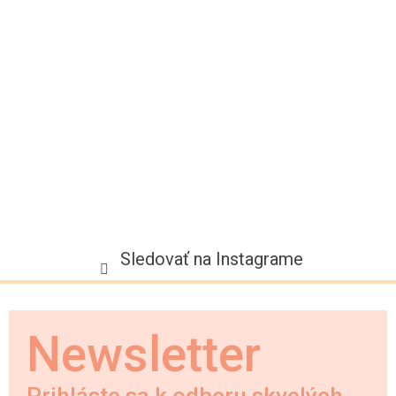
t
i
e
Sledovať na Instagrame
Newsletter