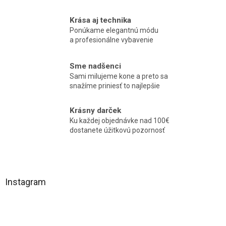
Krása aj technika
Ponúkame elegantnú módu
a profesionálne vybavenie
Sme nadšenci
Sami milujeme kone a preto sa
snažíme priniesť to najlepšie
Krásny darček
Ku každej objednávke nad 100€
dostanete úžitkovú pozornosť
Z
á
Instagram
p
ä