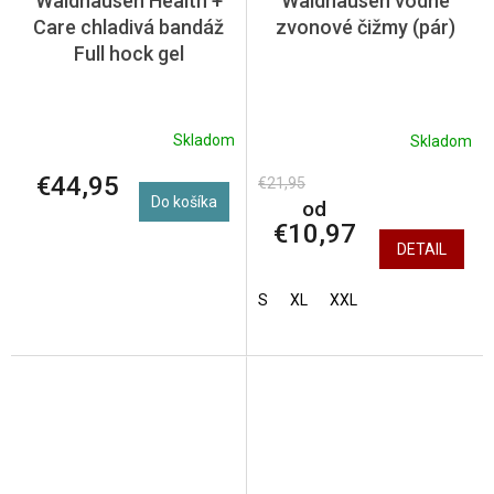
Waldhausen Health +
Waldhausen vodné
Care chladivá bandáž
zvonové čižmy (pár)
Full hock gel
Skladom
Skladom
€44,95
€21,95
Do košíka
od
€10,97
DETAIL
S
XL
XXL