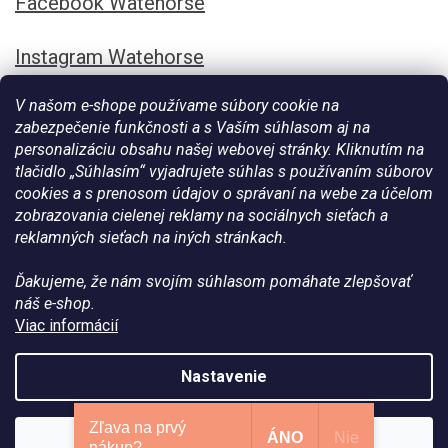
Facebook Watehorse
Instagram Watehorse
V našom e-shope používame súbory cookie na
zabezpečenie funkčnosti a s Vaším súhlasom aj na
personalizáciu obsahu našej webovej stránky. Kliknutím na
tlačidlo „Súhlasím“ vyjadrujete súhlas s používaním súborov
cookies a s prenosom údajov o správaní na webe za účelom
zobrazovania cielenej reklamy na sociálnych sieťach a
reklamných sieťach na iných stránkach.
Ďakujeme, že nám svojím súhlasom pomáhate zlepšovať
Vytvoril Shoptet
náš e-shop.
Viac informácií
Copyright 2026
Všetko pre vaše kone - WateHorse.sk
. Všetky
Nastavenie
práva vyhradené.
Zľava na prvý
ÁNO
Nie
Súhlasím
nákup?