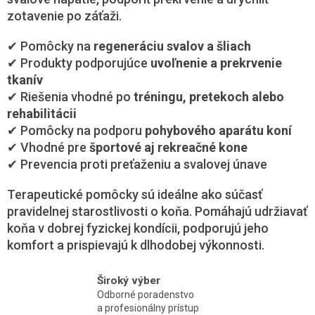
p
zotavenie po záťaži.
r
v
k
✔ Pomôcky na
regeneráciu svalov a šliach
y
✔ Produkty podporujúce
uvoľnenie a prekrvenie
v
tkanív
ý
✔ Riešenia vhodné po
tréningu, pretekoch alebo
p
i
rehabilitácii
s
✔ Pomôcky na podporu
pohybového aparátu koní
u
✔ Vhodné pre
športové aj rekreačné kone
✔ Prevencia proti preťaženiu a svalovej únave
Terapeutické pomôcky sú ideálne ako súčasť
pravidelnej starostlivosti o koňa. Pomáhajú udržiavať
koňa v dobrej fyzickej kondícii, podporujú jeho
komfort a prispievajú k dlhodobej výkonnosti.
Široký výber
Odborné poradenstvo
a profesionálny prístup