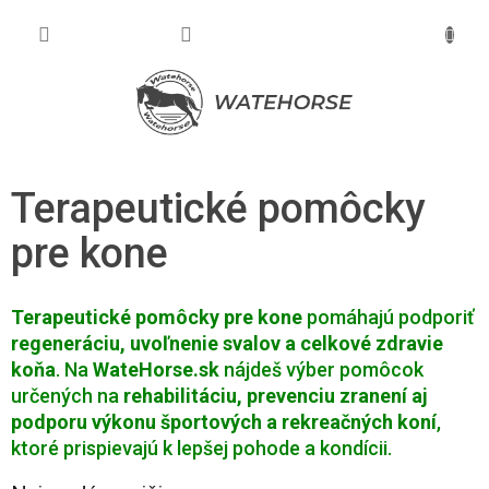
Prejsť
na
NÁKU
obsah
KOŠÍK
Terapeutické pomôcky
pre kone
Terapeutické pomôcky pre kone
pomáhajú podporiť
regeneráciu, uvoľnenie svalov a celkové zdravie
koňa
. Na
WateHorse.sk
nájdeš výber pomôcok
určených na
rehabilitáciu, prevenciu zranení aj
podporu výkonu športových a rekreačných koní
,
ktoré prispievajú k lepšej pohode a kondícii.