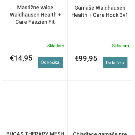
Masážne valce
Gamaše Waldhausen
Waldhausen Health +
Health + Care Hock 3v1
Care Faszien Fit
Skladom
Skladom
€14,95
€99,95
Do košíka
Do košíka
BUCAS THERAPY MESH
Chladiace gamaše pre