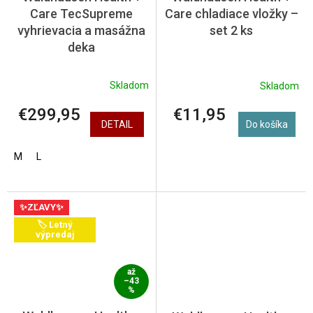
Care TecSupreme
Care chladiace vložky –
vyhrievacia a masážna
set 2 ks
deka
Skladom
Skladom
€299,95
€11,95
DETAIL
Do košíka
M
L
✨ZĽAVY✨
🏷️ Letný
výpredaj
až
–43
%