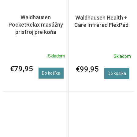
Waldhausen
Waldhausen Health +
PocketRelax masážny
Care Infrared FlexPad
prístroj pre koňa
Skladom
Skladom
€79,95
€99,95
Do košíka
Do košíka