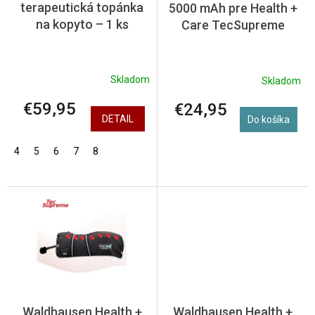
terapeutická topánka
5000 mAh pre Health +
u
na kopyto – 1 ks
Care TecSupreme
k
t
o
v
Skladom
Skladom
€59,95
€24,95
DETAIL
Do košíka
4
5
6
7
8
Waldhausen Health +
Waldhausen Health +