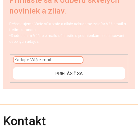
Prihláste sa k odberu skvelých
noviniek a zliav.
Rešpektujeme Vaše súkromie a nikdy nebudeme zdieľať Váš email s
tretími stranami.
*S odoslaním Vášho e-mailu súhlasíte s podmienkami o spracovaní
osobných údajov.
PRIHLÁSIŤ SA
Kontakt