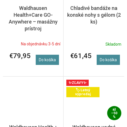
Waldhausen
Chladivé bandáže na
Health+Care GO-
konské nohy s gélom (2
Anywhere – masážny
ks)
prístroj
Na objednávku 3-5 dní
Skladom
€79,95
€61,45
Do košíka
Do košíka
✨ZĽAVY✨
🏷️ Letný
výpredaj
až
–50
%