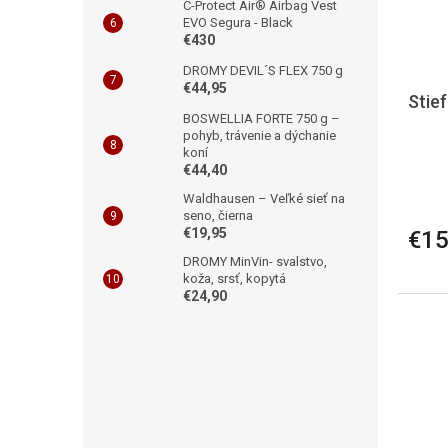
C-Protect Air® Airbag Vest
EVO Segura - Black
€430
DROMY DEVIL´S FLEX 750 g
€44,95
Stie
BOSWELLIA FORTE 750 g –
pohyb, trávenie a dýchanie
koní
€44,40
Waldhausen – Veľké sieť na
seno, čierna
€19,95
€15
DROMY MinVin- svalstvo,
koža, srsť, kopytá
€24,90