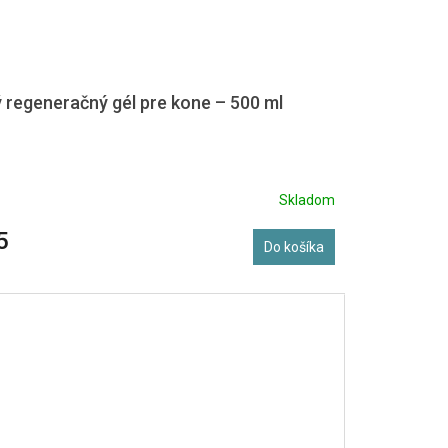
 regeneračný gél pre kone – 500 ml
Skladom
5
Do košíka