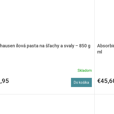
hausen ílová pasta na šľachy a svaly – 850 g
Absorbin
ml
Skladom
,95
€45,6
Do košíka