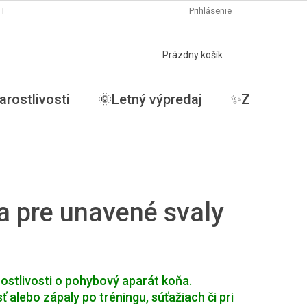
PODMIENKY OCHRANY OSOBNÝCH ÚDAJOV
Prihlásenie
MOJA OBJEDNÁVKA
NÁKUPNÝ
Prázdny košík
KOŠÍK
arostlivosti
🌞Letný výpredaj
✨ZĽAVY✨
va pre unavené svaly
ostlivosti o pohybový aparát koňa.
alebo zápaly po tréningu, súťažiach či pri