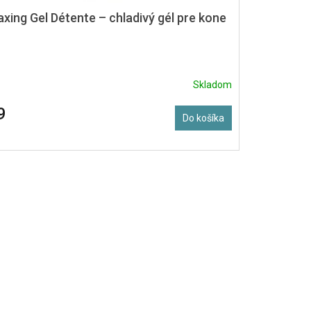
xing Gel Détente – chladivý gél pre kone
Skladom
9
Do košíka