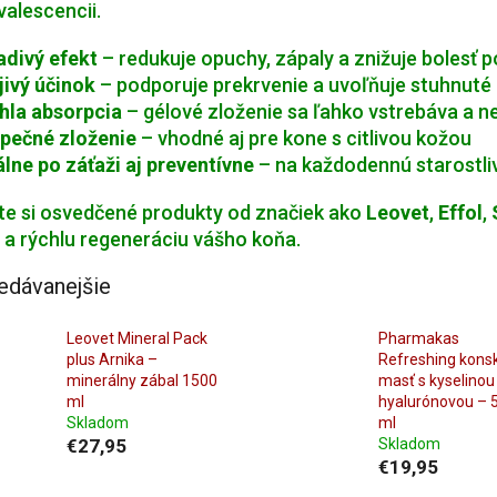
alescencii.
adivý efekt
– redukuje opuchy, zápaly a znižuje bolesť
jivý účinok
– podporuje prekrvenie a uvoľňuje stuhnuté 
hla absorpcia
– gélové zloženie sa ľahko vstrebáva a 
pečné zloženie
– vhodné aj pre kone s citlivou kožou
álne po záťaži aj preventívne
– na každodennú starostli
te si osvedčené produkty od značiek ako
Leovet
,
Effol
,
 a rýchlu regeneráciu vášho koňa.
edávanejšie
Leovet Mineral Pack
Pharmakas
plus Arnika –
Refreshing kons
minerálny zábal 1500
masť s kyselinou
ml
hyalurónovou – 
Skladom
ml
€27,95
Skladom
€19,95