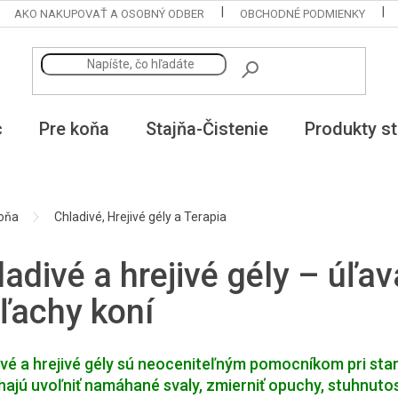
AKO NAKUPOVAŤ A OSOBNÝ ODBER
OBCHODNÉ PODMIENKY
c
Pre koňa
Stajňa-Čistenie
Produkty st
koňa
Chladivé, Hrejivé gély a Terapia
ladivé a hrejivé gély – úľa
šľachy koní
vé a hrejivé gély sú neoceniteľným pomocníkom pri star
jú uvoľniť namáhané svaly, zmierniť opuchy, stuhnutosť 