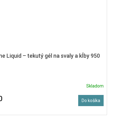
e Liquid – tekutý gél na svaly a kĺby 950
Skladom
0
Do košíka