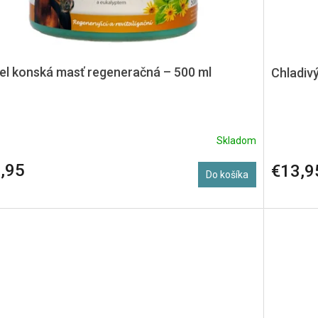
fel konská masť regeneračná – 500 ml
Chladivý
Skladom
,95
€13,9
Do košíka