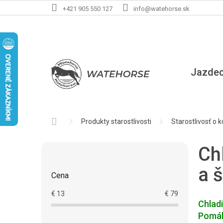
Prejsť
+421 905 550 127
info@watehorse.sk
na
obsah
Jazde
Domov
Produkty starostlivosti
Starostlivosť o 
B
Ch
o
č
a 
Cena
n
ý
€
13
€
79
p
Chladi
a
Pomáha