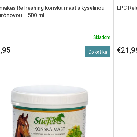
makas Refreshing konská masť s kyselinou
LPC Rela
urónovou – 500 ml
Skladom
,95
€21,9
Do košíka