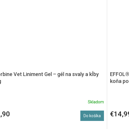
bine Vet Liniment Gel – gél na svaly a kĺby
EFFOL® 
g
koňa po
Skladom
,90
€14,9
Do košíka