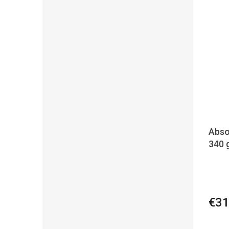
Absor
340 
€31