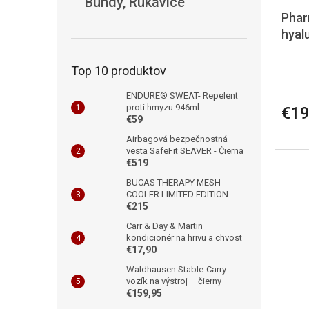
Bundy, Rukavice
Phar
hyal
Top 10 produktov
ENDURE® SWEAT- Repelent
proti hmyzu 946ml
€19
€59
Airbagová bezpečnostná
vesta SafeFit SEAVER - Čierna
€519
BUCAS THERAPY MESH
COOLER LIMITED EDITION
€215
Carr & Day & Martin –
kondicionér na hrivu a chvost
€17,90
Waldhausen Stable-Carry
vozík na výstroj – čierny
€159,95