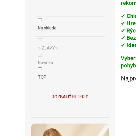
n
rekonv
e
l
✔
Chl
✔
Hre
Na sklade
✔
Rýc
✔
Bez
✔
Ide
✨ZĽAVY✨
Vyber
Novinka
pohyb
TOP
Najpr
ROZBALIŤ FILTER