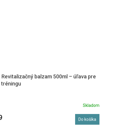
Revitalizačný balzam 500ml – úľava pre
 tréningu
Skladom
9
Do košíka