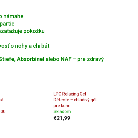
 po námahe
partie
nezaťažuje pokožku
vosť o nohy a chrbát
Stiefe, Absorbínel
alebo
NAF
– pre zdravý
LPC Relaxing Gel
ká
Détente – chladivý gél
pre kone
500
Skladom
€21,99