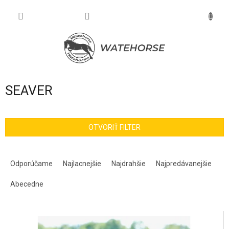
Prejsť
na
NÁKU
obsah
KOŠÍK
SEAVER
OTVORIŤ FILTER
R
a
Odporúčame
Najlacnejšie
Najdrahšie
Najpredávanejšie
d
e
Abecedne
n
i
V
e
ý