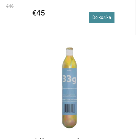
€46
€45
Do košíka