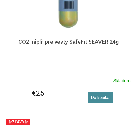
CO2 náplň pre vesty SafeFit SEAVER 24g
Skladom
€25
Do košíka
✨ZĽAVY✨