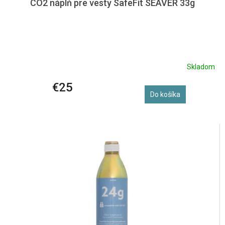
CO2 náplň pre vesty SafeFit SEAVER 33g
Skladom
€25
Do košíka