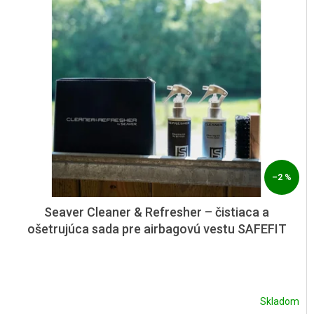
p
p
r
i
o
s
d
p
u
r
k
o
t
d
o
u
v
k
t
o
–2 %
v
Seaver Cleaner & Refresher – čistiaca a
ošetrujúca sada pre airbagovú vestu SAFEFIT
Skladom