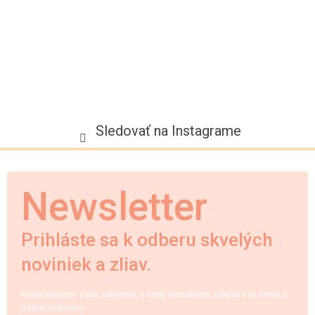
e
p
i
s
u
Sledovať na Instagrame
Newsletter
Prihláste sa k odberu skvelých
noviniek a zliav.
Rešpektujeme Vaše súkromie a nikdy nebudeme zdieľať Váš email s
tretími stranami.