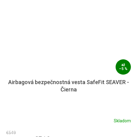
až
–5 %
Airbagová bezpečnostná vesta SafeFit SEAVER -
Čierna
Skladom
€549