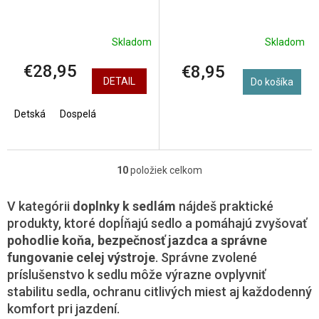
Skladom
Skladom
€28,95
€8,95
DETAIL
Do košíka
Detská
Dospelá
10
položiek celkom
O
v
l
V kategórii
doplnky k sedlám
nájdeš praktické
á
produkty, ktoré dopĺňajú sedlo a pomáhajú zvyšovať
d
pohodlie koňa, bezpečnosť jazdca a správne
a
fungovanie celej výstroje
. Správne zvolené
c
i
príslušenstvo k sedlu môže výrazne ovplyvniť
e
stabilitu sedla, ochranu citlivých miest aj každodenný
p
komfort pri jazdení.
r