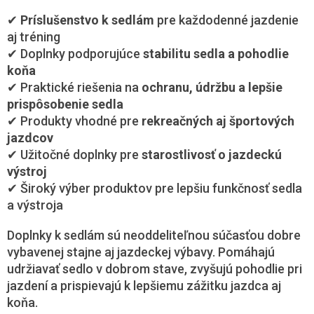
v
k
✔
Príslušenstvo k sedlám
pre každodenné jazdenie
y
aj tréning
v
✔ Doplnky podporujúce
stabilitu sedla a pohodlie
ý
koňa
p
i
✔ Praktické riešenia na
ochranu, údržbu a lepšie
s
prispôsobenie sedla
u
✔ Produkty vhodné pre
rekreačných aj športových
jazdcov
✔ Užitočné doplnky pre
starostlivosť o jazdeckú
výstroj
✔ Široký výber produktov pre lepšiu funkčnosť sedla
a výstroja
Doplnky k sedlám sú neoddeliteľnou súčasťou dobre
vybavenej stajne aj jazdeckej výbavy. Pomáhajú
udržiavať sedlo v dobrom stave, zvyšujú pohodlie pri
jazdení a prispievajú k lepšiemu zážitku jazdca aj
koňa.