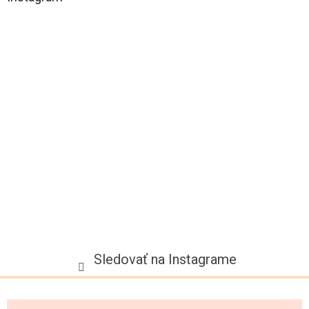
p
ä
t
i
e
Sledovať na Instagrame