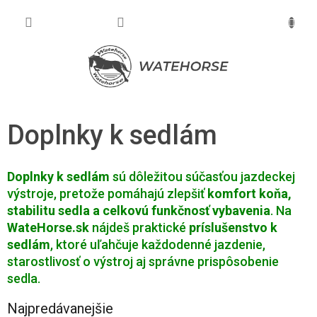
Prejsť
na
NÁKU
obsah
KOŠÍK
Doplnky k sedlám
Doplnky k sedlám
sú dôležitou súčasťou jazdeckej
výstroje, pretože pomáhajú zlepšiť
komfort koňa,
stabilitu sedla a celkovú funkčnosť vybavenia
. Na
WateHorse.sk
nájdeš praktické
príslušenstvo k
sedlám
, ktoré uľahčuje každodenné jazdenie,
starostlivosť o výstroj aj správne prispôsobenie
sedla.
Najpredávanejšie