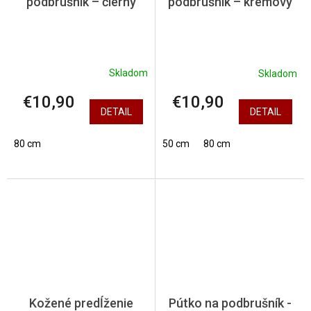
podbrušník – čierny
podbrušník – krémový
Skladom
Skladom
€10,90
€10,90
DETAIL
DETAIL
80 cm
50 cm
80 cm
Kožené predĺženie
Pútko na podbrušník -