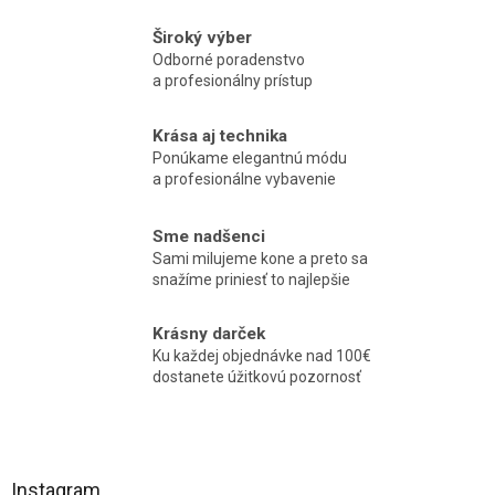
Široký výber
Odborné poradenstvo
a profesionálny prístup
Krása aj technika
Ponúkame elegantnú módu
a profesionálne vybavenie
Sme nadšenci
Sami milujeme kone a preto sa
snažíme priniesť to najlepšie
Krásny darček
Ku každej objednávke nad 100€
dostanete úžitkovú pozornosť
Z
á
Instagram