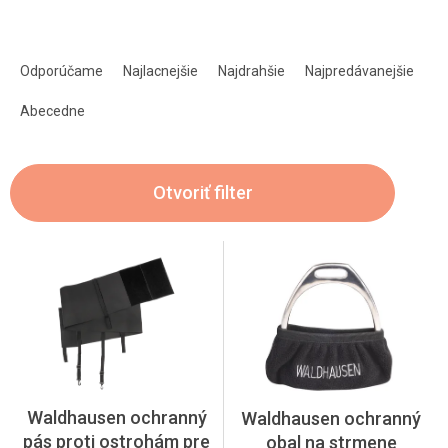
R
a
Odporúčame
Najlacnejšie
Najdrahšie
Najpredávanejšie
d
e
Abecedne
n
i
e
Otvoriť filter
p
r
o
V
d
ý
u
p
k
i
t
s
o
p
v
r
o
Waldhausen ochranný
Waldhausen ochranný
d
pás proti ostrohám pre
obal na strmene