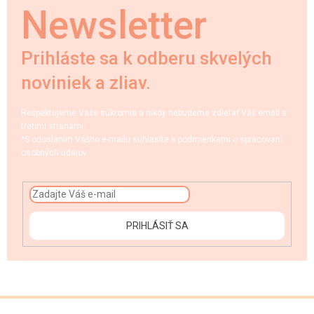
Newsletter
Prihláste sa k odberu skvelých
noviniek a zliav.
Rešpektujeme Vaše súkromie a nikdy nebudeme zdieľať Váš email s
tretími stranami.
*S odoslaním Vášho e-mailu súhlasíte s podmienkami o spracovaní
osobných údajov.
PRIHLÁSIŤ SA