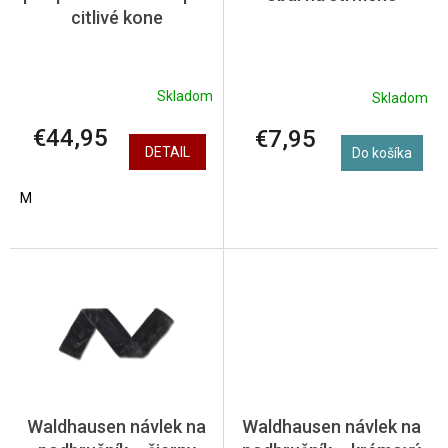
u
citlivé kone
k
t
o
v
Skladom
Skladom
€44,95
€7,95
DETAIL
Do košíka
M
Waldhausen návlek na
Waldhausen návlek na