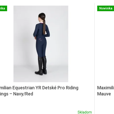
nka
Novinka
milian Equestrian YR Detské Pro Riding
Maximili
ings – Navy/Red
Mauve
Skladom