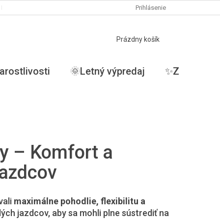
PODMIENKY OCHRANY OSOBNÝCH ÚDAJOV
Prihlásenie
MOJA OBJEDNÁVKA
NÁKUPNÝ
Prázdny košík
KOŠÍK
arostlivosti
🌞Letný výpredaj
✨ZĽAVY✨
ny – Komfort a
jazdcov
vali
maximálne pohodlie, flexibilitu a
dých jazdcov, aby sa mohli plne sústrediť na