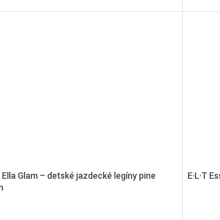
 Ella Glam – detské jazdecké legíny pine
E·L·T Es
n