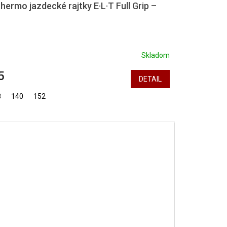
hermo jazdecké rajtky E·L·T Full Grip –
Skladom
5
DETAIL
8
140
152