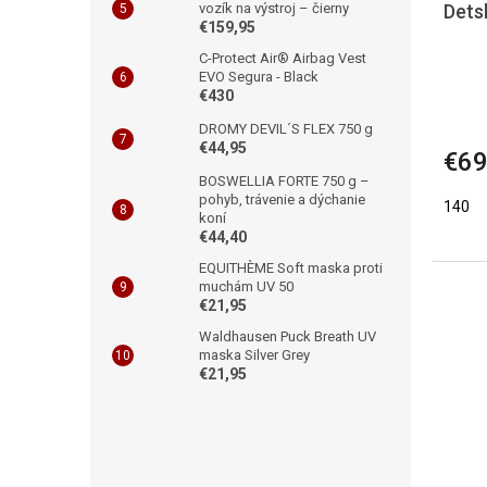
Dets
vozík na výstroj – čierny
€159,95
C-Protect Air® Airbag Vest
EVO Segura - Black
€430
DROMY DEVIL´S FLEX 750 g
€44,95
€69
BOSWELLIA FORTE 750 g –
pohyb, trávenie a dýchanie
140
koní
€44,40
EQUITHÈME Soft maska proti
muchám UV 50
€21,95
Waldhausen Puck Breath UV
maska Silver Grey
€21,95