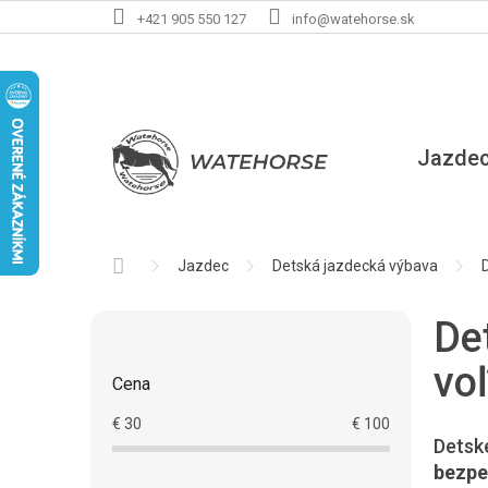
Prejsť
+421 905 550 127
info@watehorse.sk
na
obsah
Jazde
Domov
Jazdec
Detská jazdecká výbava
B
De
o
č
vo
Cena
n
ý
€
30
€
100
p
Detské
a
bezpe