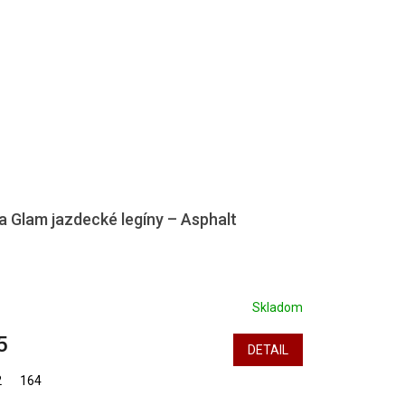
lla Glam jazdecké legíny – Asphalt
Skladom
5
DETAIL
2
164