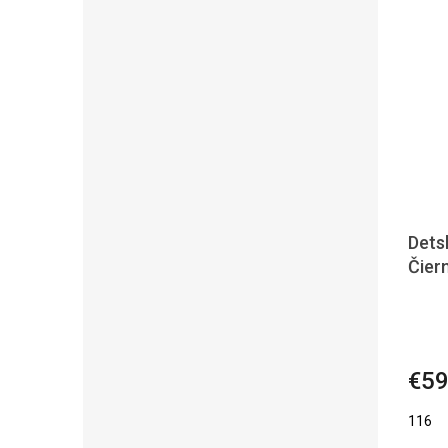
Dets
Čier
€59
116