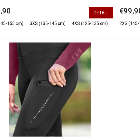
,90
€99,9
DETAIL
145-155 cm)
3XS (135-145 cm)
4XS (125-135 cm)
5XS (115-12
2XS (145-