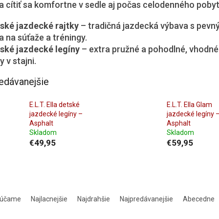
a cítiť sa komfortne v sedle aj počas celodenného pobytu
ské jazdecké rajtky
– tradičná jazdecká výbava s pevn
a na súťaže a tréningy.
ské jazdecké legíny
– extra pružné a pohodlné, vhodn
y v stajni.
edávanejšie
E.L.T. Ella detské
E.L.T. Ella Glam
jazdecké legíny –
jazdecké legíny 
Asphalt
Asphalt
Skladom
Skladom
€49,95
€59,95
rúčame
Najlacnejšie
Najdrahšie
Najpredávanejšie
Abecedne