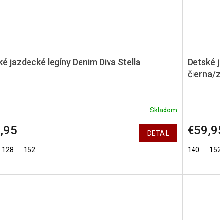
ké jazdecké legíny Denim Diva Stella
Detské j
čierna/
Skladom
,95
€59,9
DETAIL
128
152
140
15