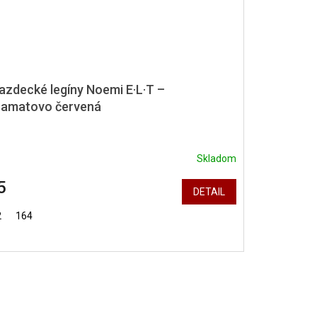
azdecké legíny Noemi E·L·T –
zamatovo červená
Skladom
5
DETAIL
2
164