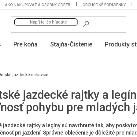
AKO NAKUPOVAŤ A OSOBNÝ ODBER
OBCHODNÉ PODMIENKY
c
Pre koňa
Stajňa-Čistenie
Produkty st
Detské jazdecké nohavice
tské jazdecké rajtky a legí
ľnosť pohybu pre mladých 
 jazdecké rajtky a legíny sú navrhnuté tak, aby poskyto
čnosť
pri jazdení. Správne oblečenie je dôležité pre mla