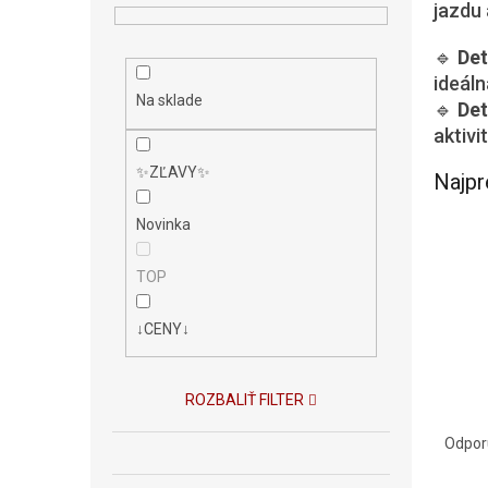
n
jazdu 
e
l
🔹
Det
ideáln
Na sklade
🔹
Det
aktivit
✨ZĽAVY✨
Najpr
Novinka
TOP
↓CENY↓
ROZBALIŤ FILTER
R
a
Odpo
d