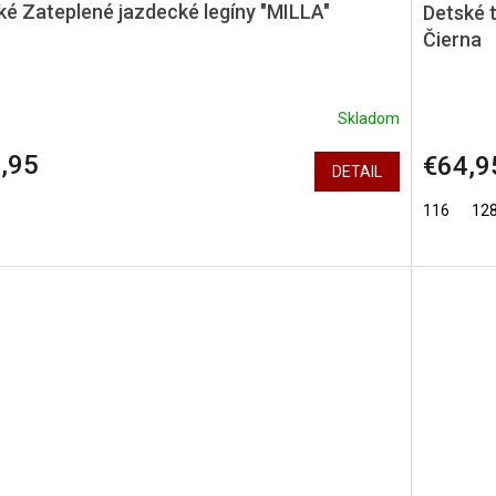
ké Zateplené jazdecké legíny "MILLA"
Detské t
Čierna
Skladom
,95
€64,9
DETAIL
116
12