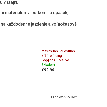
 v stajni.
ým materiálom a pútkom na opasok,
é na každodenné jazdenie a voľnočasové
Maximilian Equestrian
–
YR Pro Riding
Leggings – Mauve
Skladom
€99,90
19
položiek celkom