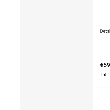
Dets
€59
116