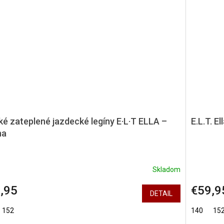
ké zateplené jazdecké legíny E·L·T ELLA –
E.L.T. E
na
Skladom
,95
€59,9
DETAIL
152
140
15