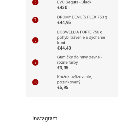
EVO Segura - Black
€430
DROMY DEVIL´S FLEX 750 g
€44,95
BOSWELLIA FORTE 750 g –
pohyb, trávenie a dýchanie
koní
€44,40
Gumičky do hrivy pevné -
rôzne farby
€3,95
Krúžok uväzovanie,
pozinkovaný
€5,95
Z
á
Instagram
p