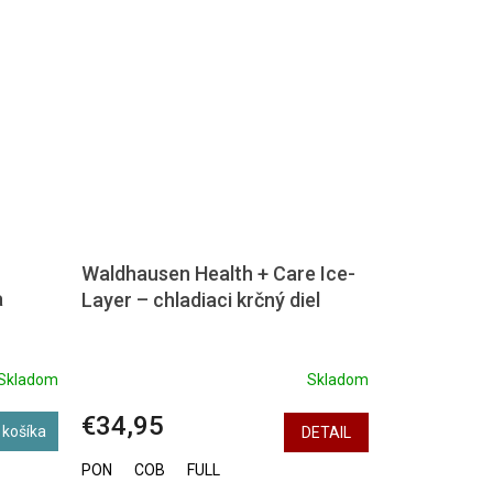
Waldhausen Health + Care Ice-
a
Layer – chladiaci krčný diel
Skladom
Skladom
€34,95
 košíka
DETAIL
PON
COB
FULL