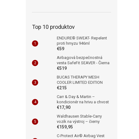
Top 10 produktov
ENDURE® SWEAT- Repelent
proti hmyzu 946ml
€59
Airbagová bezpečnostná
vesta SafeFit SEAVER - Čierna
€519
BUCAS THERAPY MESH
COOLER LIMITED EDITION
€215
Carr & Day & Martin –
kondicionér na hrivu a chvost
€17,90
Waldhausen Stable-Carry
vozík na výstroj – čierny
€159,95
C-Protect Air® Airbag Vest