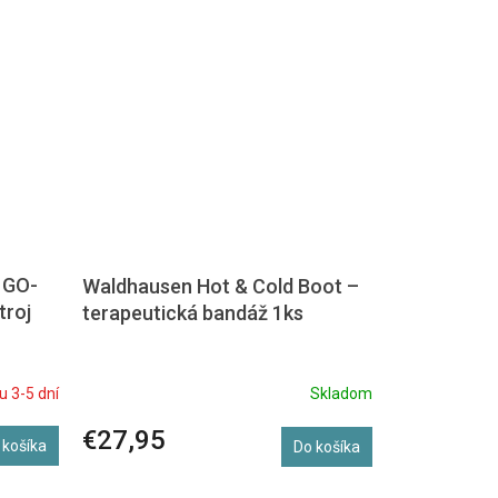
 GO-
Waldhausen Hot & Cold Boot –
troj
terapeutická bandáž 1ks
u 3-5 dní
Skladom
€27,95
 košíka
Do košíka