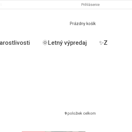
PODMIENKY OCHRANY OSOBNÝCH ÚDAJOV
Prihlásenie
MOJA OBJEDNÁVKA
NÁKUPNÝ
Prázdny košík
KOŠÍK
arostlivosti
🌞Letný výpredaj
✨ZĽAVY✨
9
položiek celkom