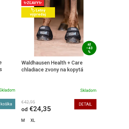
✨ZĽAVY✨
🏷️ Letný
výpredaj
až
–43
%
e
Waldhausen Health + Care
s
chladiace zvony na kopytá
Skladom
Skladom
€42,95
 košíka
DETAIL
€24,35
od
M
XL