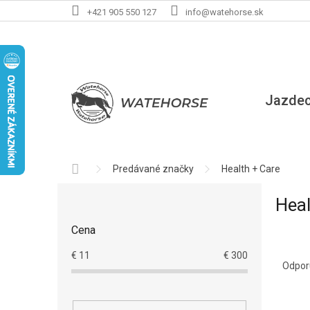
Prejsť
+421 905 550 127
info@watehorse.sk
na
obsah
Jazde
Domov
Predávané značky
Health + Care
B
Heal
o
č
Cena
n
R
ý
€
11
€
300
a
p
Odpo
d
a
e
n
V