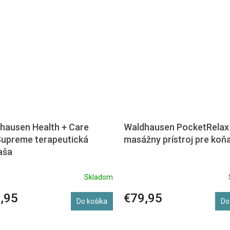
hausen Health + Care
Waldhausen PocketRelax
upreme terapeutická
masážny prístroj pre koň
aša
Skladom
,95
€79,95
Do košíka
Do