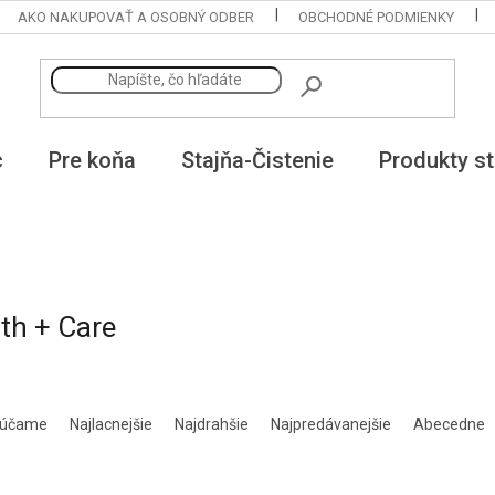
AKO NAKUPOVAŤ A OSOBNÝ ODBER
OBCHODNÉ PODMIENKY
c
Pre koňa
Stajňa-Čistenie
Produkty st
th + Care
rúčame
Najlacnejšie
Najdrahšie
Najpredávanejšie
Abecedne