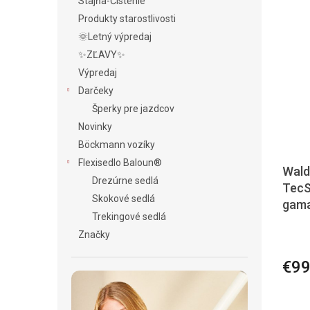
Stajňa-Čistenie
Produkty starostlivosti
🌞Letný výpredaj
✨ZĽAVY✨
Výpredaj
Darčeky
Šperky pre jazdcov
Novinky
Böckmann vozíky
Flexisedlo Baloun®
Wald
Drezúrne sedlá
TecS
Skokové sedlá
gam
Trekingové sedlá
Značky
€99