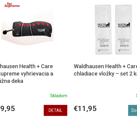
hausen Health + Care
Waldhausen Health + Car
upreme vyhrievacia a
chladiace vložky – set 2 k
žna deka
Skladom
9,95
€11,95
DETAIL
Do