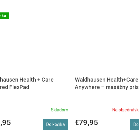
nka
hausen Health + Care
Waldhausen Health+Care
ared FlexPad
Anywhere – masážny prís
Skladom
Na objednávk
,95
€79,95
Do košíka
Do