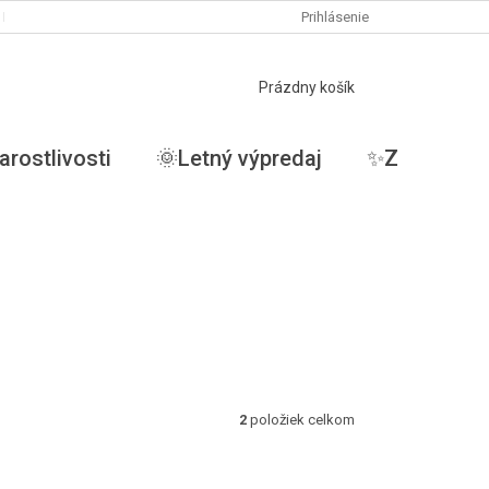
PODMIENKY OCHRANY OSOBNÝCH ÚDAJOV
Prihlásenie
MOJA OBJEDNÁVKA
NÁKUPNÝ
Prázdny košík
KOŠÍK
arostlivosti
🌞Letný výpredaj
✨ZĽAVY✨
2
položiek celkom