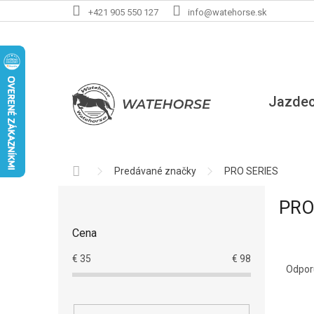
Prejsť
+421 905 550 127
info@watehorse.sk
na
obsah
Jazde
Domov
Predávané značky
PRO SERIES
B
PRO
o
č
Cena
n
R
ý
€
35
€
98
a
p
Odpo
d
a
e
n
V