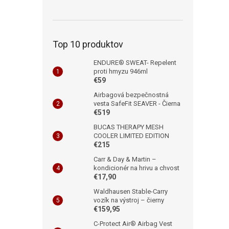
Top 10 produktov
ENDURE® SWEAT- Repelent
proti hmyzu 946ml
€59
Airbagová bezpečnostná
vesta SafeFit SEAVER - Čierna
€519
BUCAS THERAPY MESH
COOLER LIMITED EDITION
€215
Carr & Day & Martin –
kondicionér na hrivu a chvost
€17,90
Waldhausen Stable-Carry
vozík na výstroj – čierny
€159,95
C-Protect Air® Airbag Vest