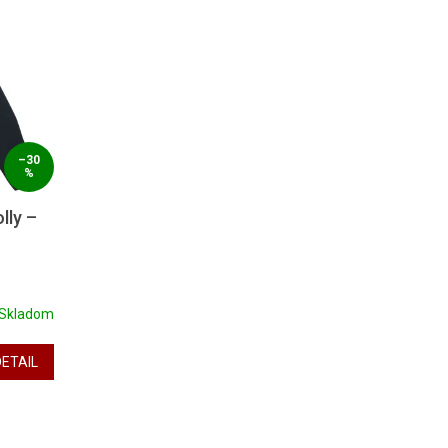
–30
%
lly –
Skladom
DETAIL