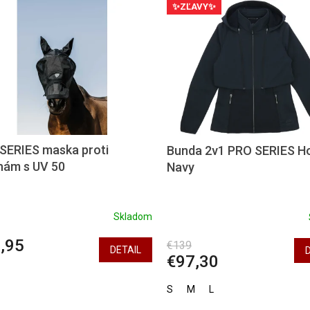
✨ZĽAVY✨
SERIES maska proti
Bunda 2v1 PRO SERIES Ho
ám s UV 50
Navy
Skladom
,95
€139
DETAIL
€97,30
S
M
L