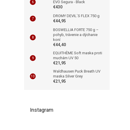
EVO Segura - Black
€430
DROMY DEVIL´S FLEX 750 g
€44,95
BOSWELLIA FORTE 750 g –
pohyb, trávenie a dýchanie
koní
€44,40
EQUITHÈME Soft maska proti
muchám UV 50
€21,95
Waldhausen Puck Breath UV
maska Silver Grey
€21,95
Z
á
Instagram
p