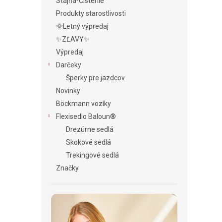
Stajňa-Čistenie
Produkty starostlivosti
🌞Letný výpredaj
✨ZĽAVY✨
Výpredaj
Darčeky
Šperky pre jazdcov
Novinky
Böckmann vozíky
Flexisedlo Baloun®
Drezúrne sedlá
Skokové sedlá
Trekingové sedlá
Značky