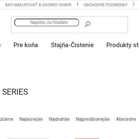
AKO NAKUPOVAŤ A OSOBNÝ ODBER
OBCHODNÉ PODMIENKY
c
Pre koňa
Stajňa-Čistenie
Produkty st
 SERIES
rúčame
Najlacnejšie
Najdrahšie
Najpredávanejšie
Abecedne