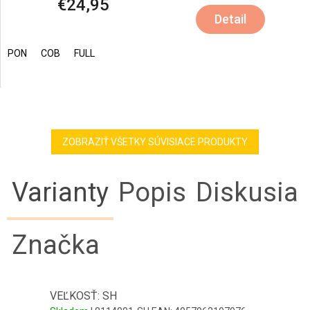
€24,95
Detail
PON
COB
FULL
ZOBRAZIŤ VŠETKY SÚVISIACE PRODUKTY
Varianty
Popis
Diskusia
Značka
VEĽKOSŤ: SH