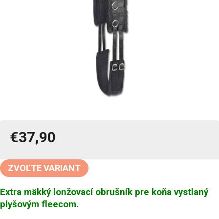
€37,90
Jednotková
cena:
ZVOĽTE VARIANT
Extra mäkký lonžovací obrušník pre koňa vystlaný
plyšovým fleecom.