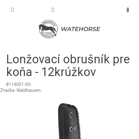
Prejsť
na
NÁKU
obsah
KOŠÍK
Lonžovací obrušník pre
koňa - 12krúžkov
8114001-SH
Značka:
Waldhausen