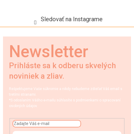
Sledovať na Instagrame
Newsletter
Prihláste sa k odberu skvelých
noviniek a zliav.
Rešpektujeme Vaše súkromie a nikdy nebudeme zdieľať Váš email s
tretími stranami.
*S odoslaním Vášho e-mailu súhlasíte s podmienkami o spracovaní
osobných údajov.