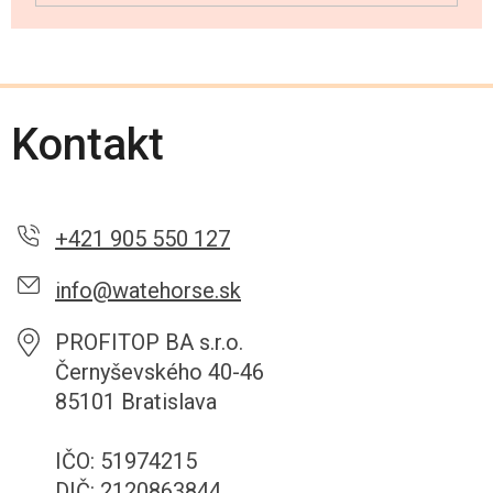
Kontakt
+421 905 550 127
info@watehorse.sk
PROFITOP BA s.r.o.
Černyševského 40-46
85101 Bratislava
IČO: 51974215
DIČ: 2120863844