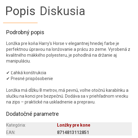
Popis
Diskusia
Podrobný popis
Lonžka pre koňa Harry's Horse v elegantnej hnedej farbe je
perfektnou úpravou na lonžovanie a prácu zo zeme. Vyrobená z
kvalitného mäkkého polyesteru, je pohodlná na držanie aj
manipuláciu.
✔ Ľahká konštrukcia
✔ Presné prispôsobenie
Lonžka má dĺžku 8 metrov, má pevnú, voľne otočnú karabínku a
slučku na konci pre bezpečnú. Dodáva sa v priehľadnom vrecku
na zips – praktické na uskladnenie a prepravu.
Dodatočné parametre
Kategória
:
Lonžky pre kone
EAN
:
8714813112851