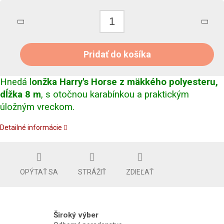
Pridať do košíka
Hnedá l
onžka Harry's Horse z mäkkého polyesteru,
dĺžka 8 m
, s otočnou karabínkou a praktickým
úložným vreckom.
Detailné informácie
OPÝTAŤ SA
STRÁŽIŤ
ZDIEĽAŤ
Široký výber