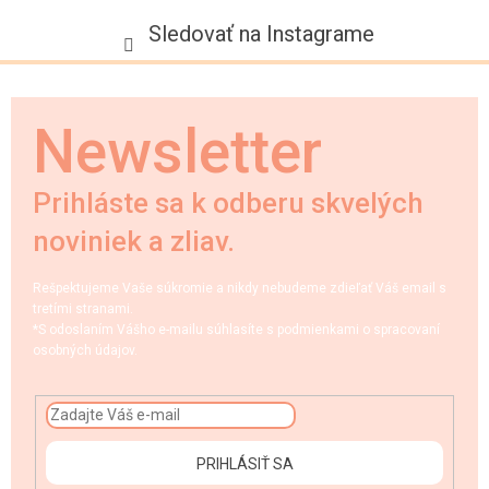
Sledovať na Instagrame
Newsletter
Prihláste sa k odberu skvelých
noviniek a zliav.
Rešpektujeme Vaše súkromie a nikdy nebudeme zdieľať Váš email s
tretími stranami.
*S odoslaním Vášho e-mailu súhlasíte s podmienkami o spracovaní
osobných údajov.
PRIHLÁSIŤ SA