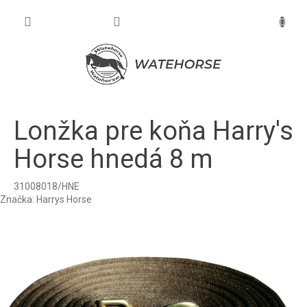
Prejsť
na
NÁKU
obsah
KOŠÍK
Lonžka pre koňa Harry's
Horse hnedá 8 m
31008018/HNE
Značka:
Harrys Horse