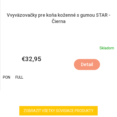
Vvyväzovačky pre koňa koženné s gumou STAR -
Čierna
Skladom
€32,95
Detail
PON
FULL
ZOBRAZIŤ VŠETKY SÚVISIACE PRODUKTY