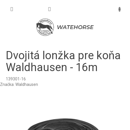
Prejsť
na
NÁKU
obsah
KOŠÍK
Dvojitá lonžka pre koňa
Waldhausen - 16m
139301-16
Značka:
Waldhausen