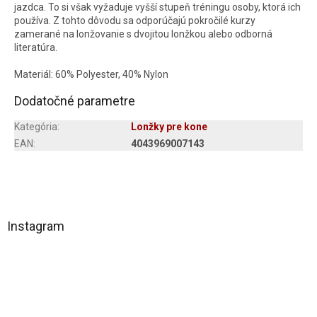
jazdca.
To si však vyžaduje vyšší stupeň tréningu osoby, ktorá ich
používa.
Z tohto dôvodu sa odporúčajú pokročilé kurzy
zamerané na lonžovanie s dvojitou lonžkou alebo odborná
literatúra.
Materiál: 60% Polyester, 40% Nylon
Dodatočné parametre
Kategória
:
Lonžky pre kone
EAN
:
4043969007143
Z
á
Instagram
p
ä