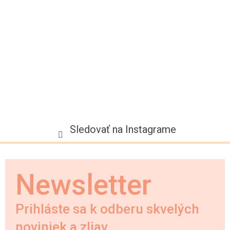
t
i
e
Sledovať na Instagrame
Newsletter
Prihláste sa k odberu skvelých
noviniek a zliav.