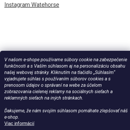
Instagram Watehorse
V našom e-shope používame súbory cookie na zabezpečenie
funkčnosti a s Vaším súhlasom aj na personalizáciu obsahu
našej webovej stránky. Kliknutím na tlačidlo „Súhlasím“
Vytvoril Shoptet
vyjadrujete súhlas s používaním súborov cookies a s
prenosom údajov o správaní na webe za účelom
zobrazovania cielenej reklamy na sociálnych sieťach a
Copyright 2026
Všetko pre vaše kone - WateHorse.sk
. Všetky
práva vyhradené.
reklamných sieťach na iných stránkach.
Ďakujeme, že nám svojím súhlasom pomáhate zlepšovať náš
e-shop.
Viac informácií