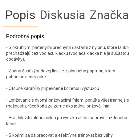
Popis
Diskusia
Značka
Podrobný popis
- S okrúhlymi pletenými prednými časťami z nylonu, ktoré ľahko
prechádzajú cez vodiacu kladku (vodiaca kladka nie je súčasťou
dodávky).
- Zadná časť výpadovej línie je z plochého popruhu, ktorý
pohodlne sedí v ruke.
- Otočné karabíny pripevnené koženou výstužou.
- Lonžovanie s dvomi lonžovacími líniami ponúka všestrannejšie
možnosti práce koňa zo zeme ako jedna lonžová línia.
- Hrá dôležitú úlohu nielen pri výcviku alebo náprave jazdeného
koňa.
- S koňmi sa dá pracovať a efektívne trénovať bez váhy