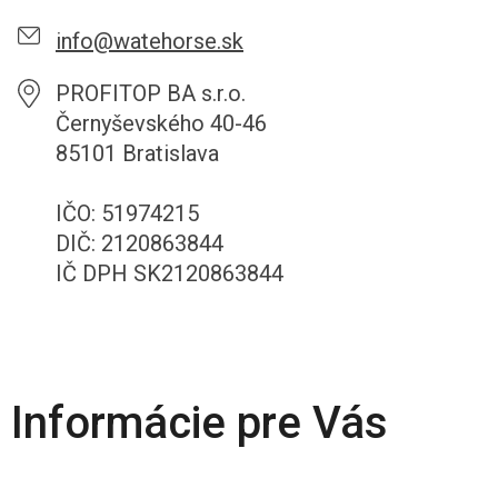
info@watehorse.sk
PROFITOP BA s.r.o.
Černyševského 40-46
85101 Bratislava
IČO: 51974215
DIČ: 2120863844
IČ DPH SK2120863844
Informácie pre Vás