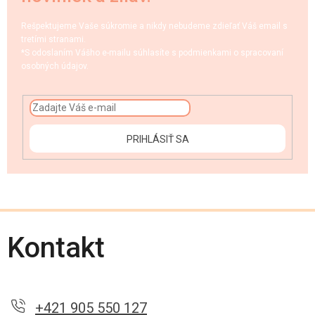
Rešpektujeme Vaše súkromie a nikdy nebudeme zdieľať Váš email s
tretími stranami.
*S odoslaním Vášho e-mailu súhlasíte s podmienkami o spracovaní
osobných údajov.
PRIHLÁSIŤ SA
Kontakt
+421 905 550 127