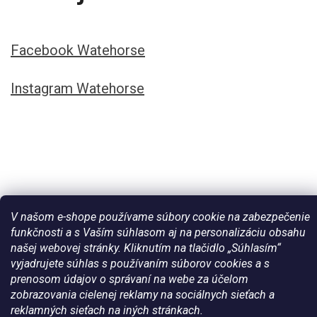
Facebook Watehorse
Instagram Watehorse
V našom e-shope používame súbory cookie na zabezpečenie
funkčnosti a s Vaším súhlasom aj na personalizáciu obsahu
našej webovej stránky. Kliknutím na tlačidlo „Súhlasím“
Vytvoril Shoptet
vyjadrujete súhlas s používaním súborov cookies a s
prenosom údajov o správaní na webe za účelom
zobrazovania cielenej reklamy na sociálnych sieťach a
Copyright 2026
Všetko pre vaše kone - WateHorse.sk
. Všetky
reklamných sieťach na iných stránkach.
práva vyhradené.