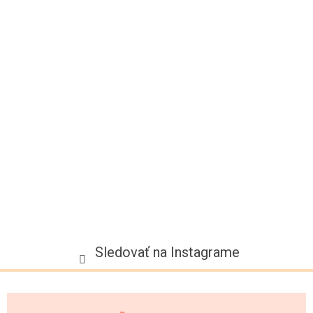
p
ä
t
i
e
Sledovať na Instagrame