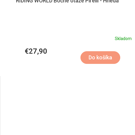
RIDING WORLD Bočné oťaže Pirelli - Hnedá
Skladom
€27,90
Do košíka