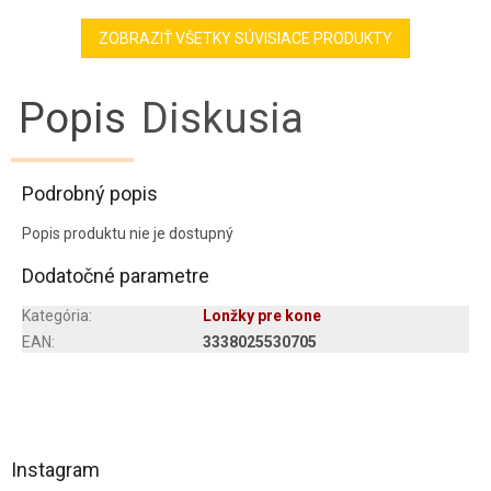
ZOBRAZIŤ VŠETKY SÚVISIACE PRODUKTY
Popis
Diskusia
Podrobný popis
Popis produktu nie je dostupný
Dodatočné parametre
Kategória
:
Lonžky pre kone
EAN
:
3338025530705
Z
á
Instagram