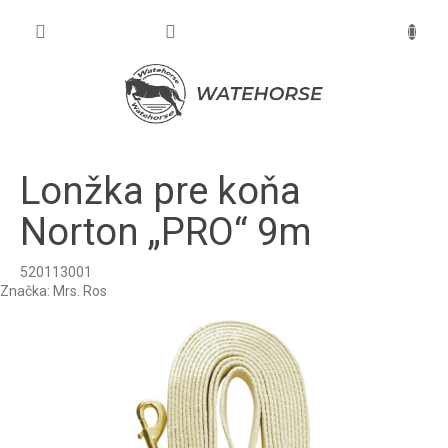
Prejsť
na
NÁKU
obsah
KOŠÍK
Lonžka pre koňa
Norton „PRO“ 9m
520113001
Značka:
Mrs. Ros