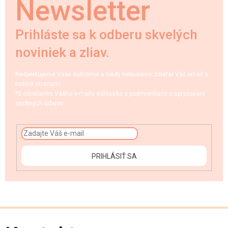
Newsletter
Prihláste sa k odberu skvelých
noviniek a zliav.
Rešpektujeme Vaše súkromie a nikdy nebudeme zdieľať Váš email s
tretími stranami.
*S odoslaním Vášho e-mailu súhlasíte s podmienkami o spracovaní
osobných údajov.
PRIHLÁSIŤ SA