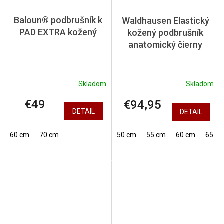
Baloun® podbrušník k
Waldhausen Elastický
PAD EXTRA kožený
kožený podbrušník
anatomický čierny
Skladom
Skladom
€49
€94,95
DETAIL
DETAIL
60 cm
70 cm
50 cm
55 cm
60 cm
65 c