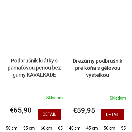
Podbrušník krátky s
Drezúrny podbrušník
pamäťovou penou bez
pre koňa s gélovou
gumy KAVALKADE
výstelkou
Skladom
Skladom
€65,90
€59,95
DETAIL
DETAIL
50 cm
55 cm
60 cm
65 cm
40 cm
70 cm
45 cm
75 cm
50 cm
80 cm
55 c
8