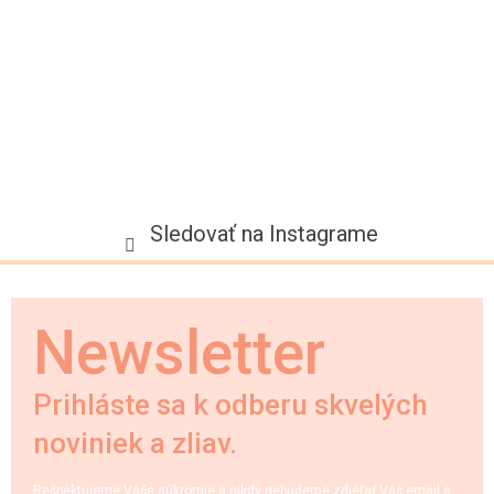
i
e
Sledovať na Instagrame
Newsletter
Prihláste sa k odberu skvelých
noviniek a zliav.
Rešpektujeme Vaše súkromie a nikdy nebudeme zdieľať Váš email s