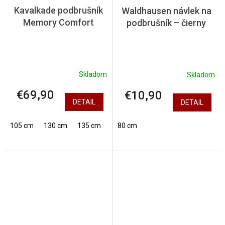
Kavalkade podbrušník
Waldhausen návlek na
Memory Comfort
podbrušník – čierny
Skladom
Skladom
€69,90
€10,90
DETAIL
DETAIL
105 cm
130 cm
135 cm
145 cm
80 cm
150 cm