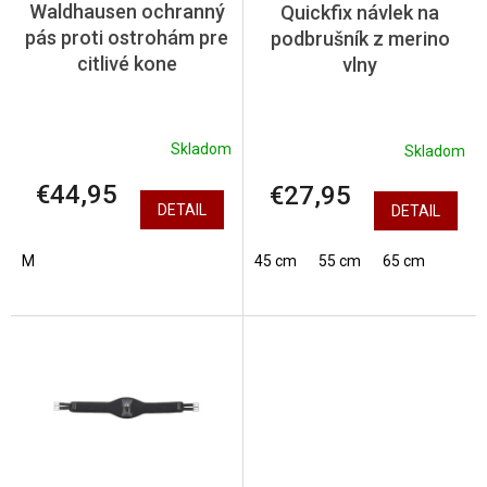
Waldhausen ochranný
Quickfix návlek na
d
pás proti ostrohám pre
podbrušník z merino
u
citlivé kone
vlny
k
t
o
v
Skladom
Skladom
€44,95
€27,95
DETAIL
DETAIL
M
45 cm
55 cm
65 cm