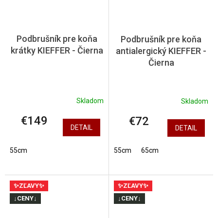
Podbrušník pre koňa
Podbrušník pre koňa
krátky KIEFFER - Čierna
antialergický KIEFFER -
Čierna
Skladom
Skladom
€149
€72
DETAIL
DETAIL
55cm
55cm
65cm
✨ZĽAVY✨
✨ZĽAVY✨
↓CENY↓
↓CENY↓