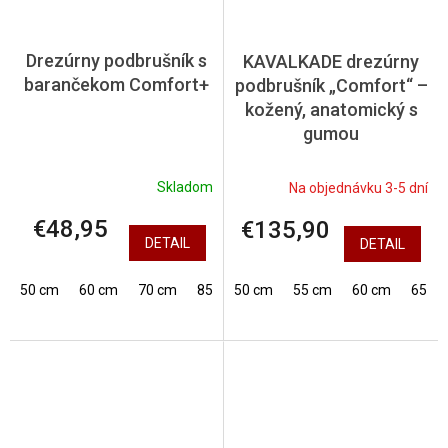
Drezúrny podbrušník s
KAVALKADE drezúrny
barančekom Comfort+
podbrušník „Comfort“ –
kožený, anatomický s
gumou
Skladom
Na objednávku 3-5 dní
€48,95
€135,90
DETAIL
DETAIL
50 cm
60 cm
70 cm
85 cm
50 cm
55 cm
60 cm
65 c