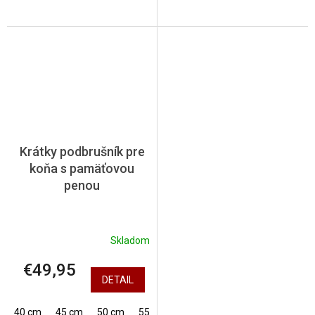
Krátky podbrušník pre
koňa s pamäťovou
penou
Skladom
€49,95
DETAIL
40 cm
45 cm
50 cm
55 cm
60 cm
65 cm
70 cm
7