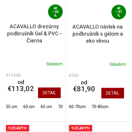
až
až
–35
–37
%
%
ACAVALLO drezúrny
ACAVALLO návlek na
podbrušník Gel & PVC -
podbrušník s gélom a
Čierna
eko vlnou
Skladom
Skladom
€174,90
€130
od
od
€113,02
€81,90
DETAIL
DETAIL
55 cm
60 cm
65 cm
70 cm
60-70cm
75 cm
70-80cm
80 cm
✨ZĽAVY✨
✨ZĽAVY✨