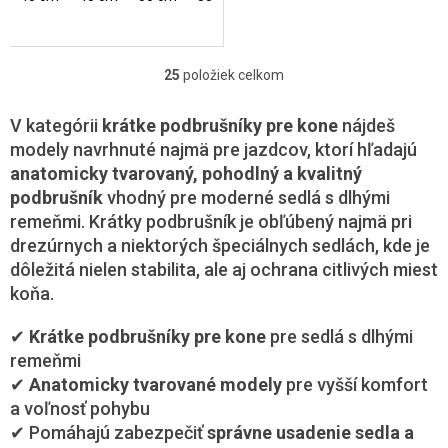
25
položiek celkom
O
v
l
V kategórii
krátke podbrušníky pre kone
nájdeš
á
modely navrhnuté najmä pre jazdcov, ktorí hľadajú
d
anatomicky tvarovaný, pohodlný a kvalitný
a
podbrušník
vhodný pre moderné sedlá s dlhými
c
i
remeňmi. Krátky podbrušník je obľúbený najmä pri
e
drezúrnych a niektorých špeciálnych sedlách, kde je
p
dôležitá nielen stabilita, ale aj ochrana citlivých miest
r
v
koňa.
k
y
✔
Krátke podbrušníky pre kone
pre sedlá s dlhými
v
remeňmi
ý
✔
Anatomicky tvarované modely
pre vyšší komfort
p
i
a voľnosť pohybu
s
✔ Pomáhajú zabezpečiť
správne usadenie sedla a
u