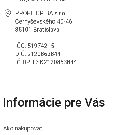
PROFITOP BA s.r.o.
Černyševského 40-46
85101 Bratislava
IČO: 51974215
DIČ: 2120863844
IČ DPH SK2120863844
Informácie pre Vás
Ako nakupovať