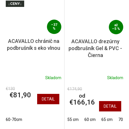
↓CENY↓
–37
až
%
–5 %
ACAVALLO chránič na
ACAVALLO drezúrny
podbrušník s eko vlnou
podbrušník Gel & PVC -
Čierna
Skladom
Skladom
€130
€174,90
€81,90
od
DETAIL
€166,16
DETAIL
60-70cm
55 cm
60 cm
65 cm
70 c