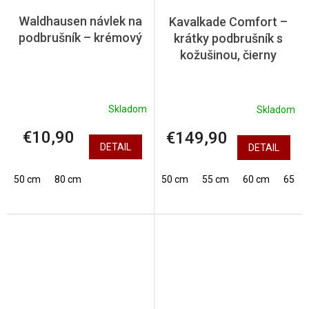
Waldhausen návlek na
Kavalkade Comfort –
podbrušník – krémový
krátky podbrušník s
kožušinou, čierny
Skladom
Skladom
€10,90
€149,90
DETAIL
DETAIL
50 cm
80 cm
50 cm
55 cm
60 cm
65 c