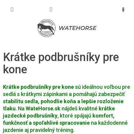
Prejsť
na
NÁKU
obsah
KOŠÍK
Krátke podbrušníky pre
kone
Krátke podbrušníky pre kone
sú ideálnou voľbou pre
sedlá s krátkymi zápinkami a pomáhajú zabezpečiť
stabilitu sedla, pohodlie koňa a lepšie rozloženie
tlaku
. Na
WateHorse.sk
nájdeš kvalitné
krátke
jazdecké podbrušníky
, ktoré spájajú
komfort,
funkčnosť a spoľahlivé spracovanie
na každodenné
jazdenie aj pravidelný tréning.