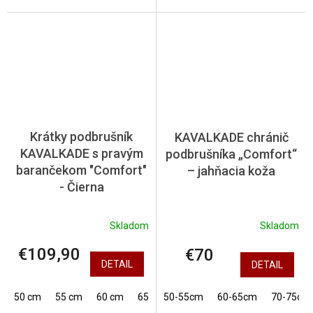
Krátky podbrušník
KAVALKADE chránič
KAVALKADE s pravým
podbrušníka „Comfort“
barančekom "Comfort"
– jahňacia koža
- Čierna
Skladom
Skladom
€109,90
€70
DETAIL
DETAIL
50 cm
55 cm
60 cm
65 cm
50-55cm
70 cm
60-65cm
75 cm
70-75cm