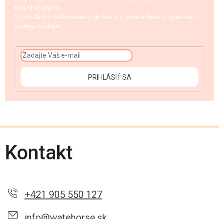
tretími stranami.
*S odoslaním Vášho e-mailu súhlasíte s podmienkami o spracovaní
osobných údajov.
PRIHLÁSIŤ SA
Kontakt
+421 905 550 127
info@watehorse.sk