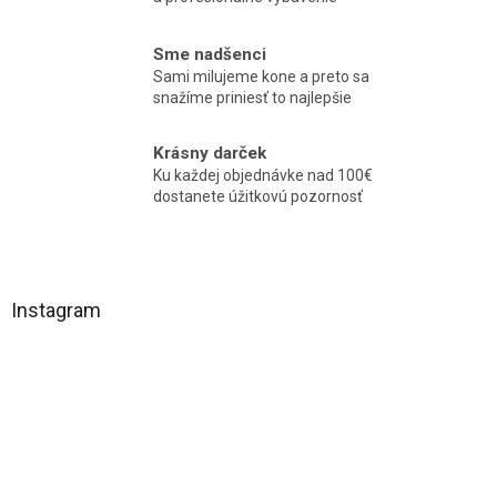
Sme nadšenci
Sami milujeme kone a preto sa
snažíme priniesť to najlepšie
Krásny darček
Ku každej objednávke nad 100€
dostanete úžitkovú pozornosť
Z
á
Instagram
p
ä
t