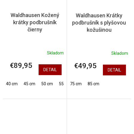
Waldhausen Kožený
Waldhausen Krátky
krátky podbrušník
podbrušník s plyšovou
čierny
kožušinou
Skladom
Skladom
€89,95
€49,95
DETAIL
DETAIL
40 cm
45 cm
50 cm
55 cm
75 cm
60 cm
85 cm
65 cm
70 cm
7