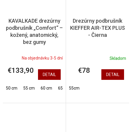
KAVALKADE drezúrny
Drezúrny podbrušník
podbrušník „Comfort“ –
KIEFFER AIR-TEX PLUS
kožený, anatomický,
- Čierna
bez gumy
Na objednávku 3-5 dní
Skladom
€133,90
€78
DETAIL
DETAIL
50 cm
55 cm
60 cm
65 cm
55cm
70 cm
75 cm
80 cm
8