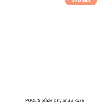
Do košíka
POOL'S oťaže z nylonu a kože