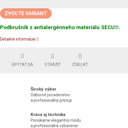
Jednotková
cena:
ZVOĽTE VARIANT
Podbrušník z antialergénneho materiálu SECU®.
Detailné informácie
OPÝTAŤ SA
STRÁŽIŤ
ZDIEĽAŤ
Široký výber
Odborné poradenstvo
a profesionálny prístup
Krása aj technika
Ponúkame elegantnú módu
a profesionálne vybavenie