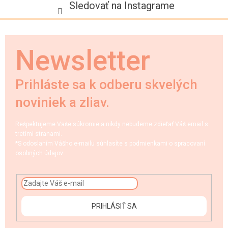
Sledovať na Instagrame
Newsletter
Prihláste sa k odberu skvelých
noviniek a zliav.
Rešpektujeme Vaše súkromie a nikdy nebudeme zdieľať Váš email s
tretími stranami.
*S odoslaním Vášho e-mailu súhlasíte s podmienkami o spracovaní
osobných údajov.
PRIHLÁSIŤ SA