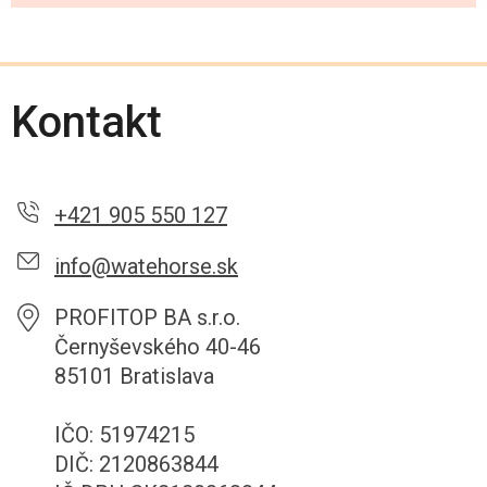
Kontakt
+421 905 550 127
info@watehorse.sk
PROFITOP BA s.r.o.
Černyševského 40-46
85101 Bratislava
IČO: 51974215
DIČ: 2120863844