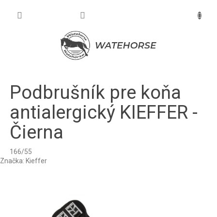
Prejsť
na
NÁKU
obsah
KOŠÍK
Podbrušník pre koňa
antialergický KIEFFER -
Čierna
166/55
Značka:
Kieffer