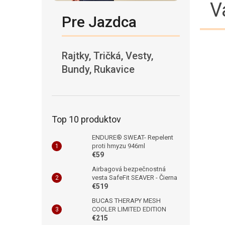
V
Pre Jazdca
Rajtky, Tričká, Vesty,
Bundy, Rukavice
Top 10 produktov
ENDURE® SWEAT- Repelent
proti hmyzu 946ml
€59
Airbagová bezpečnostná
vesta SafeFit SEAVER - Čierna
€519
BUCAS THERAPY MESH
COOLER LIMITED EDITION
€215