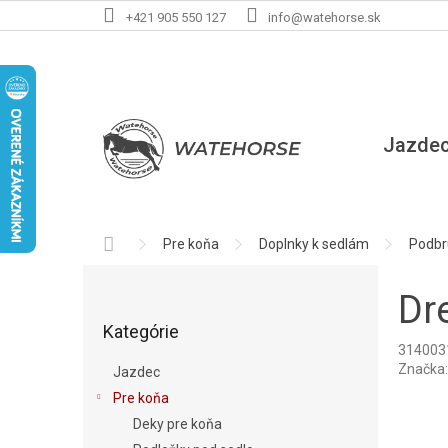
Prejsť
+421 905 550 127
info@watehorse.sk
na
obsah
Jazde
Domov
Pre koňa
Doplnky k sedlám
Podbr
B
o
Dr
Preskočiť
č
Kategórie
kategórie
n
314003
ý
Značka
Jazdec
p
Pre koňa
a
Deky pre koňa
n