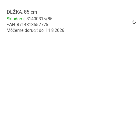
DĹŽKA: 85 cm
Skladom
| 31400315/85
€
EAN:
8714813557775
Môžeme doručiť do:
11.8.2026