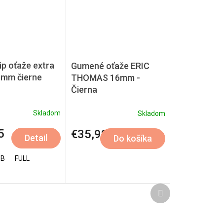
ip oťaže extra
Gumené oťaže ERIC
 mm čierne
THOMAS 16mm -
Čierna
Skladom
Skladom
5
€35,90
Detail
Do košíka
OB
FULL
Ďalší
produkt