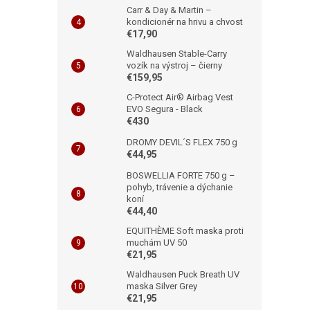
Carr & Day & Martin –
kondicionér na hrivu a chvost
€17,90
Waldhausen Stable-Carry
vozík na výstroj – čierny
€159,95
C-Protect Air® Airbag Vest
EVO Segura - Black
€430
DROMY DEVIL´S FLEX 750 g
€44,95
BOSWELLIA FORTE 750 g –
pohyb, trávenie a dýchanie
koní
€44,40
EQUITHÈME Soft maska proti
muchám UV 50
€21,95
Waldhausen Puck Breath UV
maska Silver Grey
€21,95