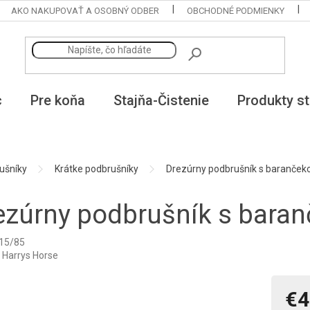
AKO NAKUPOVAŤ A OSOBNÝ ODBER
OBCHODNÉ PODMIENKY
c
Pre koňa
Stajňa-Čistenie
Produkty st
ušníky
Krátke podbrušníky
Drezúrny podbrušník s baranče
ezúrny podbrušník s bara
15/85
:
Harrys Horse
€4