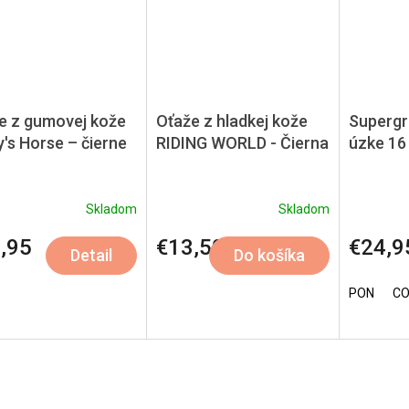
e z gumovej kože
Oťaže z hladkej kože
Supergr
y's Horse – čierne
RIDING WORLD - Čierna
úzke 16
Skladom
Skladom
,95
€13,50
€24,9
Detail
Do košíka
PON
C