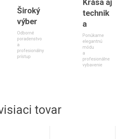
Krása aj
Široký
technik
výber
a
Odborné
Ponúkame
poradenstvo
elegantnú
a
módu
profesionálny
a
prístup
profesionálne
vybavenie
isiaci tovar