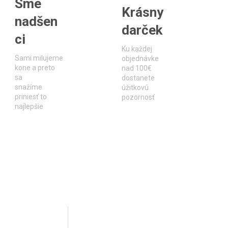
Sme
Krásny
nadšen
darček
ci
Ku každej
Sami milujeme
objednávke
kone a preto
nad 100€
sa
dostanete
snažíme
úžitkovú
priniesť to
pozornosť
najlepšie