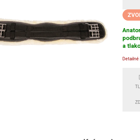
Jedno
cena:
ZVO
Anato
podbr
a tla
Detailné
T
ZD