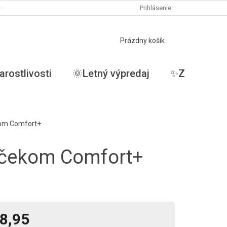
PODMIENKY OCHRANY OSOBNÝCH ÚDAJOV
Prihlásenie
MOJA OBJEDNÁVKA
NÁKUPNÝ
Prázdny košík
KOŠÍK
arostlivosti
🌞Letný výpredaj
✨ZĽAVY✨
kom Comfort+
nčekom Comfort+
8,95