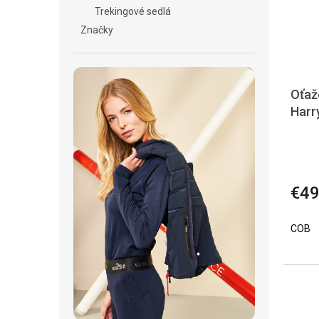
Trekingové sedlá
Značky
Oťaž
Harr
€49
COB