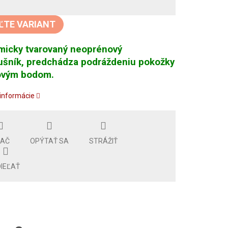
tková
ĽTE VARIANT
micky tvarovaný neoprénový
ušník, predchádza podráždeniu pokožky
kovým bodom.
 informácie
LAČ
OPÝTAŤ SA
STRÁŽIŤ
IEĽAŤ