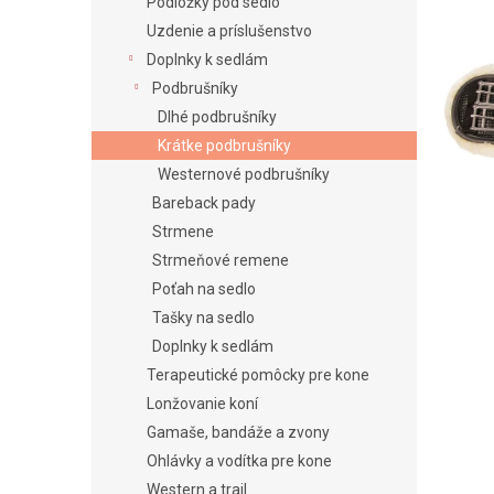
e
Podložky pod sedlo
l
Uzdenie a príslušenstvo
Doplnky k sedlám
Podbrušníky
Dlhé podbrušníky
Krátke podbrušníky
Westernové podbrušníky
Bareback pady
Strmene
Strmeňové remene
Poťah na sedlo
Tašky na sedlo
Doplnky k sedlám
Terapeutické pomôcky pre kone
Lonžovanie koní
Gamaše, bandáže a zvony
Ohlávky a vodítka pre kone
Western a trail