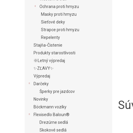
Ochrana proti hmyzu
Masky proti hmyzu
Sieťové deky
Strapce proti hmyzu
Repelenty
Stajňa-Čistenie
Produkty starostlivosti
🌞Letný výpredaj
✨ZĽAVY✨
Výpredaj
Darčeky
Šperky pre jazdcov
Novinky
Súv
Böckmann vozíky
Flexisedlo Baloun®
Drezúrne sedlá
Skokové sedlá