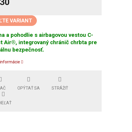
30
tková
ĽTE VARIANT
a a pohodlie s airbagovou vestou C-
t Air®, integrovaný chránič chrbta pre
álnu bezpečnosť.
 informácie
LAČ
OPÝTAŤ SA
STRÁŽIŤ
IEĽAŤ