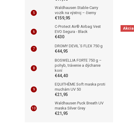
Waldhausen Stable-Carry
vozík na výstroj – čierny
€159,95
C-Protect Air® Airbag Vest
Akcia
EVO Segura - Black
€430
DROMY DEVIL´S FLEX 750 g
€44,95
BOSWELLIA FORTE 750 g –
pohyb, trávenie a dýchanie
koní
€44,40
EQUITHÈME Soft maska proti
muchám UV 50
€21,95
Waldhausen Puck Breath UV
maska Silver Grey
€21,95
Z