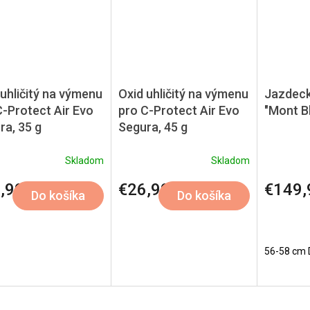
 uhličitý na výmenu
Oxid uhličitý na výmenu
Jazdeck
C-Protect Air Evo
pro C-Protect Air Evo
"Mont Bl
ra, 35 g
Segura, 45 g
Skladom
Skladom
,99
€26,99
€149,
Do košíka
Do košíka
56-58 cm