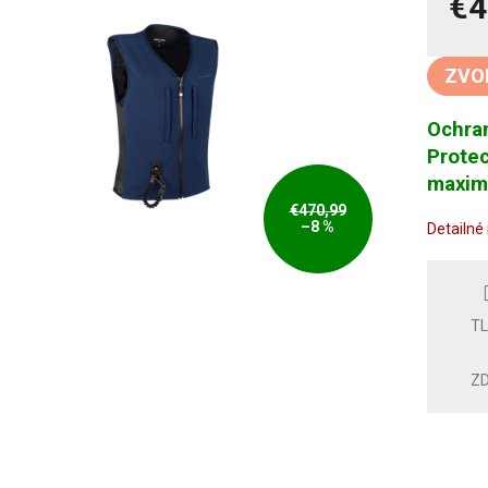
€4
Jedno
cena:
ZVO
Ochran
Protec
maxim
€470,99
–8 %
Detailné
T
ZD