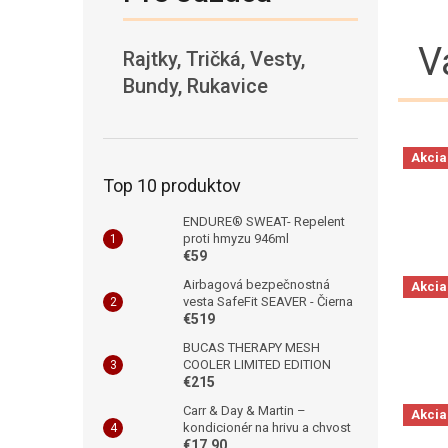
V
Rajtky, Tričká, Vesty,
Bundy, Rukavice
Akcia
Top 10 produktov
ENDURE® SWEAT- Repelent
proti hmyzu 946ml
€59
Airbagová bezpečnostná
Akcia
vesta SafeFit SEAVER - Čierna
€519
BUCAS THERAPY MESH
COOLER LIMITED EDITION
€215
Carr & Day & Martin –
Akcia
kondicionér na hrivu a chvost
€17,90