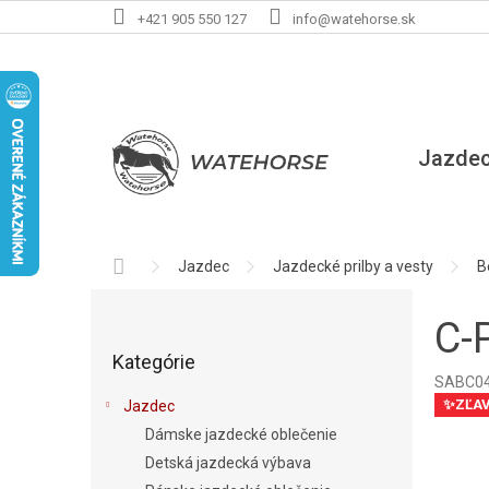
Prejsť
+421 905 550 127
info@watehorse.sk
na
obsah
Jazde
Domov
Jazdec
Jazdecké prilby a vesty
B
B
o
C-
Preskočiť
č
Kategórie
kategórie
n
SABC0
ý
✨ZĽA
Jazdec
p
Dámske jazdecké oblečenie
a
Detská jazdecká výbava
n