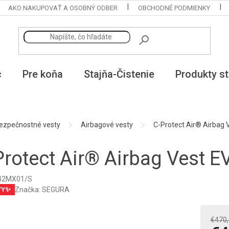
AKO NAKUPOVAŤ A OSOBNÝ ODBER
OBCHODNÉ PODMIENKY
c
Pre koňa
Stajňa-Čistenie
Produkty st
ezpečnostné vesty
Airbagové vesty
C-Protect Air® Airbag 
Protect Air® Airbag Vest E
42MX01/S
Značka:
SEGURA
VY✨
€470,