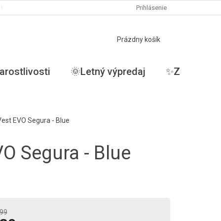
PODMIENKY OCHRANY OSOBNÝCH ÚDAJOV
Prihlásenie
MOJA OBJEDNÁVKA
NÁKUPNÝ
Prázdny košík
KOŠÍK
arostlivosti
🌞Letný výpredaj
✨ZĽAVY✨
Vest EVO Segura - Blue
VO Segura - Blue
99