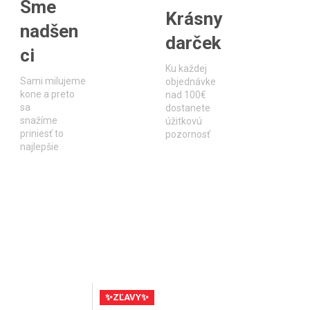
Sme
Krásny
nadšen
darček
ci
Ku každej
Sami milujeme
objednávke
kone a preto
nad 100€
sa
dostanete
snažíme
úžitkovú
priniesť to
pozornosť
najlepšie
✨ZĽAVY✨