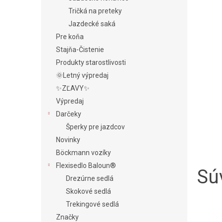
Tričká na preteky
Jazdecké saká
Pre koňa
Stajňa-Čistenie
Produkty starostlivosti
🌞Letný výpredaj
✨ZĽAVY✨
Výpredaj
Darčeky
Šperky pre jazdcov
Novinky
Böckmann vozíky
Flexisedlo Baloun®
Súv
Drezúrne sedlá
Skokové sedlá
Trekingové sedlá
Značky