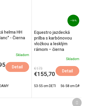
–10 %
á helma HH
Equestro jazdecká
anc" - Čierna
prilba s karbónovou
vložkou a lesklým
rámom – čierna
Skladom
Skladom
95
Detail
€173
Detail
€155,70
 DAMY
53-55 cm DETI
56-58 cm DAMY
59-61 cm
Ďalší
produkt