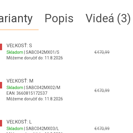
arianty
Popis
Videá (3)
VEĽKOSŤ: S
Skladom
| SABC042MX01/S
€470,99
Môžeme doručiť do:
11.8.2026
VEĽKOSŤ: M
Skladom
| SABC042MX02/M
€470,99
EAN:
3660815172537
Môžeme doručiť do:
11.8.2026
VEĽKOSŤ: L
Skladom
| SABC042MX03/L
€470,99