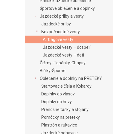
e
Pánske jazdecké oblečenie
l
Športové oblečenie a doplnky
Jazdecké prilby a vesty
Jazdecké prilby
Bezpečnostné vesty
Airbagové vesty
Jazdecké vesty – dospelí
Jazdecké vesty – deti
Čižmy -Topánky-Chapsy
Bičíky-Šporne
Oblečenie a doplnky na PRETEKY
Štartovacie čísla a Kokardy
Doplnky do vlasov
Doplnky do hrivy
Prenosné tašky a stojany
Pomôcky na preteky
Plastrón a rukavice
Jazdecké nohavice