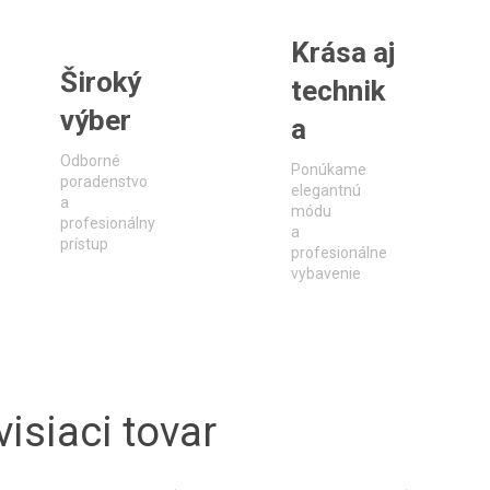
Krása aj
Široký
technik
výber
a
Odborné
Ponúkame
poradenstvo
elegantnú
a
módu
profesionálny
a
prístup
profesionálne
vybavenie
isiaci tovar