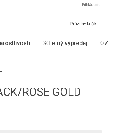
PODMIENKY OCHRANY OSOBNÝCH ÚDAJOV
Prihlásenie
MOJA OBJEDNÁVKA
NÁKUPNÝ
Prázdny košík
KOŠÍK
arostlivosti
🌞Letný výpredaj
✨ZĽAVY✨
NY
BLACK/ROSE GOLD