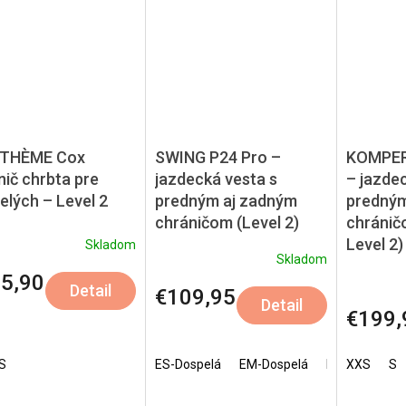
ITHÈME Cox
SWING P24 Pro –
KOMPER
nič chrbta pre
jazdecká vesta s
– jazde
elých – Level 2
predným aj zadným
predným
chráničom (Level 2)
chránič
Level 2)
Skladom
Skladom
5,90
Detail
€109,95
Detail
€199,
S
ES-Dospelá
EM-Dospelá
EL-Dospelá
XXS
S