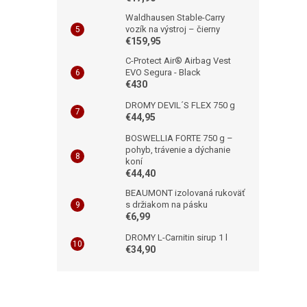
Waldhausen Stable-Carry
vozík na výstroj – čierny
€159,95
C-Protect Air® Airbag Vest
EVO Segura - Black
€430
DROMY DEVIL´S FLEX 750 g
€44,95
BOSWELLIA FORTE 750 g –
pohyb, trávenie a dýchanie
koní
€44,40
BEAUMONT izolovaná rukoväť
s držiakom na pásku
€6,99
DROMY L-Carnitin sirup 1 l
€34,90
Z