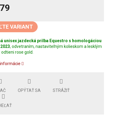
79
tková
ĽTE VARIANT
á unisex jazdecká prilba Equestro s homologáciou
:2023
, odvetraním, nastaviteľným kolieskom a lesklým
odtieni rose gold.
 informácie
LAČ
OPÝTAŤ SA
STRÁŽIŤ
IEĽAŤ