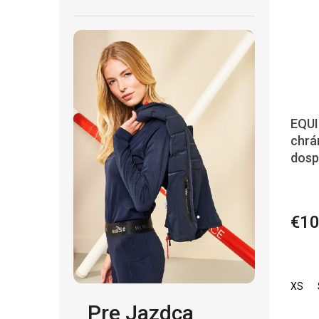
EQU
chrá
dosp
€10
XS
Pre Jazdca