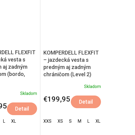
DELL FLEXFIT
KOMPERDELL FLEXFIT
cká vesta s
– jazdecká vesta s
 aj zadným
predným aj zadným
om (bordo,
chráničom (Level 2)
Skladom
Skladom
€199,95
Detail
95
Detail
EXL-Dospelá
L
XL
XXS
XS
S
M
L
XL