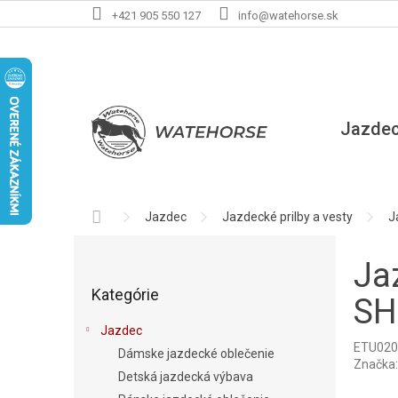
Prejsť
+421 905 550 127
info@watehorse.sk
na
obsah
Jazde
Domov
Jazdec
Jazdecké prilby a vesty
J
B
o
Ja
Preskočiť
č
Kategórie
kategórie
n
SH
ý
Jazdec
p
ETU020
Dámske jazdecké oblečenie
a
Značka
Detská jazdecká výbava
n