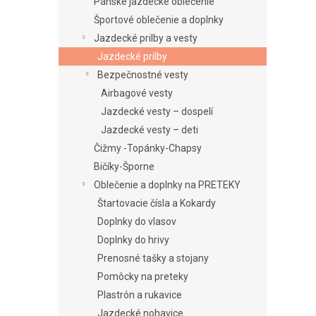
e
Pánske jazdecké oblečenie
l
Športové oblečenie a doplnky
Jazdecké prilby a vesty
Jazdecké prilby
Bezpečnostné vesty
Airbagové vesty
Jazdecké vesty – dospelí
Jazdecké vesty – deti
Čižmy -Topánky-Chapsy
Bičíky-Šporne
Oblečenie a doplnky na PRETEKY
Štartovacie čísla a Kokardy
Doplnky do vlasov
Doplnky do hrivy
Prenosné tašky a stojany
Pomôcky na preteky
Plastrón a rukavice
Jazdecké nohavice