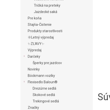
Tričká na preteky
Jazdecké saká
Pre koňa
Stajňa-Čistenie
Produkty starostlivosti
🌞Letný výpredaj
✨ZĽAVY✨
Výpredaj
Darčeky
Šperky pre jazdcov
Novinky
Böckmann vozíky
Flexisedlo Baloun®
Drezúrne sedlá
Súv
Skokové sedlá
Trekingové sedlá
Značky