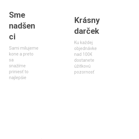
Sme
Krásny
nadšen
darček
ci
Ku každej
Sami milujeme
objednávke
kone a preto
nad 100€
sa
dostanete
snažíme
úžitkovú
priniesť to
pozornosť
najlepšie