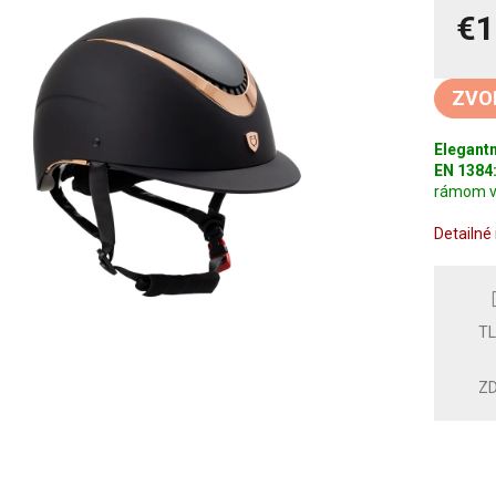
€1
Jedno
cena:
ZVO
Elegantn
EN 1384
rámom v 
Detailné
T
ZD