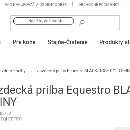
AKO NAKUPOVAŤ A OSOBNÝ ODBER
OBCHODNÉ PODMIENKY
c
Pre koňa
Stajňa-Čistenie
Produkty st
azdecké prilby
Jazdecká prilba Equestro BLACK/ROSE GOLD SHI
zdecká prilba Equestro 
INY
03/52
:
EQUESTRO