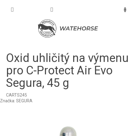
Prejsť
na
NÁKU
obsah
KOŠÍK
Oxid uhličitý na výmenu
pro C-Protect Air Evo
Segura, 45 g
CARTS245
Značka:
SEGURA