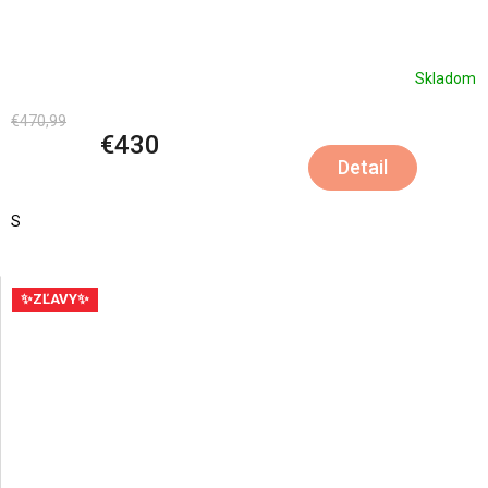
Skladom
€470,99
€430
Detail
S
✨ZĽAVY✨