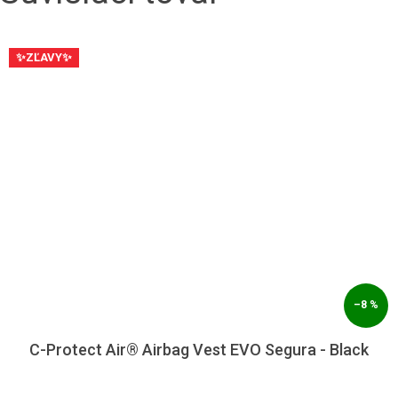
✨ZĽAVY✨
–8 %
C-Protect Air® Airbag Vest EVO Segura - Black