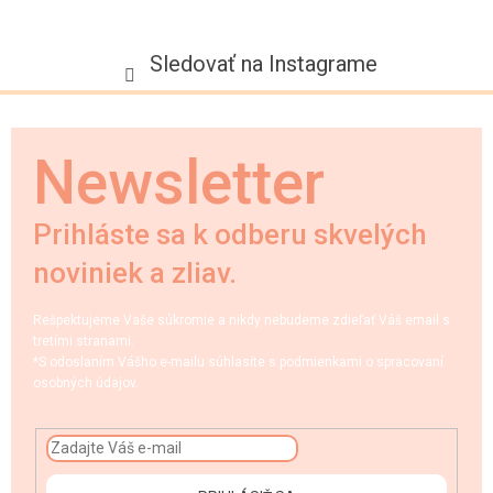
Sledovať na Instagrame
Newsletter
Prihláste sa k odberu skvelých
noviniek a zliav.
Rešpektujeme Vaše súkromie a nikdy nebudeme zdieľať Váš email s
tretími stranami.
*S odoslaním Vášho e-mailu súhlasíte s podmienkami o spracovaní
osobných údajov.