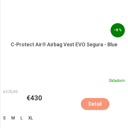
–8 %
C-Protect Air® Airbag Vest EVO Segura - Blue
Skladom
€470,99
€430
Detail
S
M
L
XL