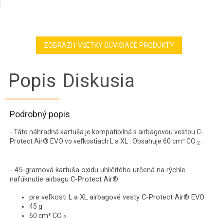
ZOBRAZIŤ VŠETKY SÚVISIACE PRODUKTY
Popis
Diskusia
Podrobný popis
- Táto náhradná kartuša je kompatibilná s airbagovou vestou C-
Protect Air® EVO vo veľkostiach L a XL . Obsahuje 60
cm³
CO
.
2
- 45-gramová kartuša oxidu uhličitého určená na rýchle
nafúknutie airbagu C-Protect Air®.
pre veľkosti L a XL airbagové vesty
C-Protect Air® EVO
45 g
60 cm³ CO
2