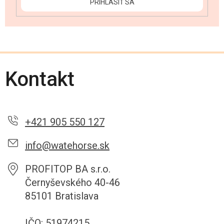
PRIHLÁSIŤ SA
Kontakt
+421 905 550 127
info@watehorse.sk
PROFITOP BA s.r.o.
Černyševského 40-46
85101 Bratislava
IČO: 51974215