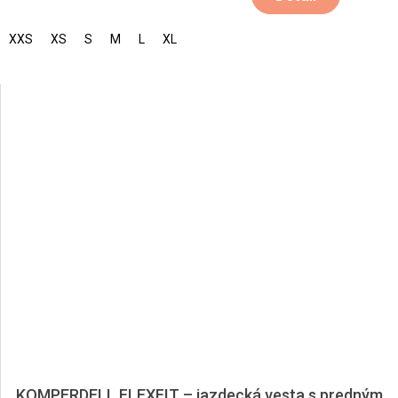
XXS
XS
S
M
L
XL
KOMPERDELL FLEXFIT – jazdecká vesta s predným