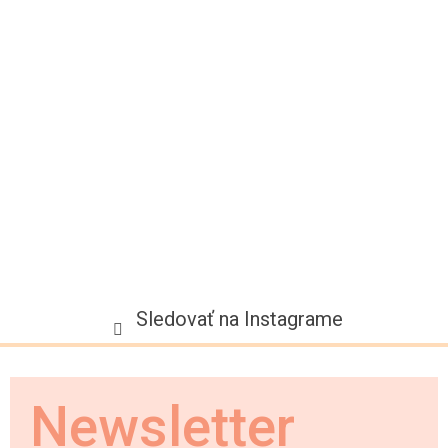
ä
t
i
e
Sledovať na Instagrame
Newsletter