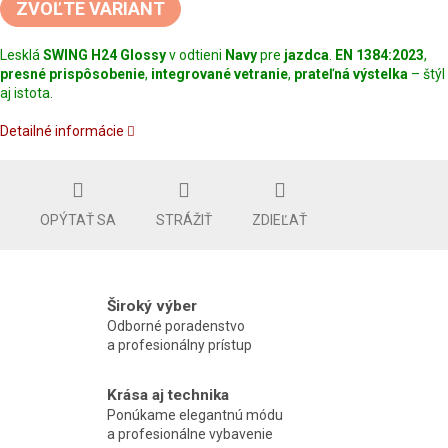
ZVOĽTE VARIANT
Lesklá
SWING H24 Glossy
v odtieni
Navy
pre
jazdca
.
EN 1384:2023
,
presné prispôsobenie
,
integrované vetranie
,
prateľná výstelka
– štýl
aj istota.
Detailné informácie
OPÝTAŤ SA
STRÁŽIŤ
ZDIEĽAŤ
Široký výber
Odborné poradenstvo
a profesionálny prístup
Krása aj technika
Ponúkame elegantnú módu
a profesionálne vybavenie