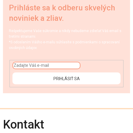
Prihláste sa k odberu skvelých
noviniek a zliav.
Rešpektujeme Vaše súkromie a nikdy nebudeme zdieľať Váš email s
tretími stranami.
*S odoslaním Vášho e-mailu súhlasíte s podmienkami o spracovaní
osobných údajov.
PRIHLÁSIŤ SA
Kontakt