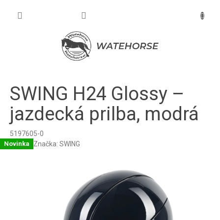
Prejsť
na
NÁKU
obsah
KOŠÍK
SWING H24 Glossy –
jazdecká prilba, modrá
5197605-0
Značka:
SWING
Novinka