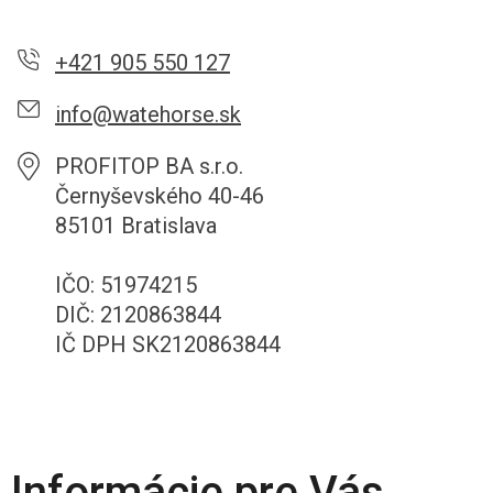
+421 905 550 127
info@watehorse.sk
PROFITOP BA s.r.o.
Černyševského 40-46
85101 Bratislava
IČO: 51974215
DIČ: 2120863844
IČ DPH SK2120863844
Informácie pre Vás