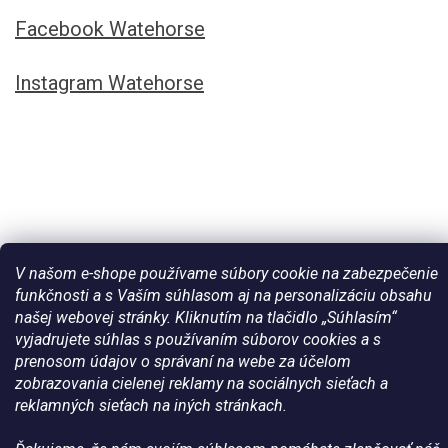
Facebook Watehorse
Instagram Watehorse
V našom e-shope používame súbory cookie na zabezpečenie
funkčnosti a s Vaším súhlasom aj na personalizáciu obsahu
našej webovej stránky. Kliknutím na tlačidlo „Súhlasím“
Vytvoril Shoptet
vyjadrujete súhlas s používaním súborov cookies a s
prenosom údajov o správaní na webe za účelom
zobrazovania cielenej reklamy na sociálnych sieťach a
Copyright 2026
Všetko pre vaše kone - WateHorse.sk
. Všetky
práva vyhradené.
reklamných sieťach na iných stránkach.