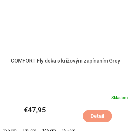
COMFORT Fly deka s krížovým zapínaním Grey
Skladom
€47,95
Detail
125 cm
135 cm
145 cm
155 cm