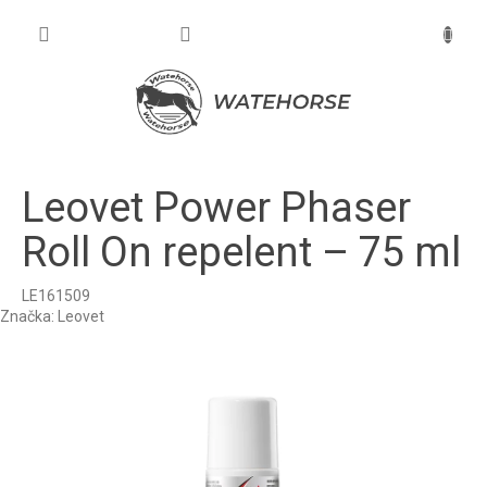
Prejsť
na
NÁKU
obsah
KOŠÍK
Leovet Power Phaser
Roll On repelent – 75 ml
LE161509
Značka:
Leovet