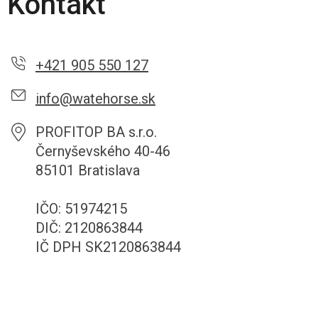
Kontakt
+421 905 550 127
info@watehorse.sk
PROFITOP BA s.r.o.
Černyševského 40-46
85101 Bratislava
IČO: 51974215
DIČ: 2120863844
IČ DPH SK2120863844