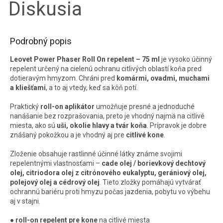
Diskusia
Podrobný popis
Leovet Power Phaser Roll On repelent – 75 ml
je vysoko účinný
repelent určený na cielenú ochranu citlivých oblastí koňa pred
dotieravým hmyzom. Chráni pred
komármi, ovadmi, muchami
a kliešťami
, a to aj vtedy, keď sa kôň potí.
Praktický
roll-on aplikátor
umožňuje presné a jednoduché
nanášanie bez rozprašovania, preto je vhodný najmä na citlivé
miesta, ako sú
uši, okolie hlavy a tvár koňa
. Prípravok je dobre
znášaný pokožkou a je vhodný aj pre
citlivé kone
.
Zloženie obsahuje rastlinné účinné látky známe svojimi
repelentnými vlastnosťami –
cade olej / borievkový dechtový
olej, citriodora olej z citrónového eukalyptu, gerániový olej,
polejový olej a cédrový olej
. Tieto zložky pomáhajú vytvárať
ochrannú bariéru proti hmyzu počas jazdenia, pobytu vo výbehu
aj v stajni.
●
roll-on repelent pre kone
na citlivé miesta