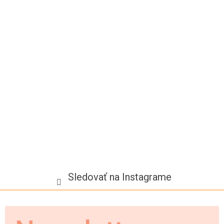
p
ä
t
i
e
Sledovať na Instagrame