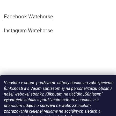
Facebook Watehorse
Instagram Watehorse
V našom e-shope používame súbory cookie na zabezpečenie
funkčnosti a s Vaším súhlasom aj na personalizáciu obsahu
Vytvoril Shoptet
našej webovej stránky. Kliknutím na tlačidlo „Súhlasím“
vyjadrujete súhlas s používaním súborov cookies a s
prenosom údajov o správaní na webe za účelom
Copyright 2026
Všetko pre vaše kone - WateHorse.sk
. Všetky
zobrazovania cielenej reklamy na sociálnych sieťach a
práva vyhradené.