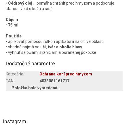
•
Cédrový olej
– pomáha chrániť pred hmyzom a podporuje
starostlivosť o kožu a srsť
Objem
•
75 ml
Použitie
• aplikovať pomocou roll-on aplikátora na citlivé oblasti
• vhodné najmä na
uši, tvár a okolie hlavy
• vyhnúť sa očiam, slizniciam a poranenej pokožke
Dodatočné parametre
Kategória
:
Ochrana koní pred hmyzom
EAN
:
4033081161717
Položka bola vypredaná…
Z
á
Instagram