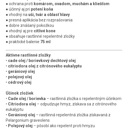
● ochrana proti
komárom, ovadom, muchám a kliešťom
● účinný aj pri
potení koňa
● vhodný na
uši, tvár a oblasť hlavy
● presná aplikácia bez rozprašovania
● dobre znášaný pokožkou
● vhodný aj pre
citlivé kone
● obsahuje rastlinné repelentné zložky
● praktické balenie
75 ml
Aktívne rastlinné zložky
•
cade olej / borievkový dechtový olej
•
citriodora olej z citrónového eukalyptu
•
gerániový olej
•
polejový olej
•
cédrový olej
Účinok zložiek
•
Cade olej / borievka
– rastlinná zložka s repelentným účinkom
•
Citriodora olej
– odpudzuje hmyz, získava sa z citrónového
eukalyptu
•
Gerániový olej
– rastlinná repelentná zložka získavaná z
Pelargonium graveolens
•
Polejový olej
– pôsobí ako repelent proti hmyzu