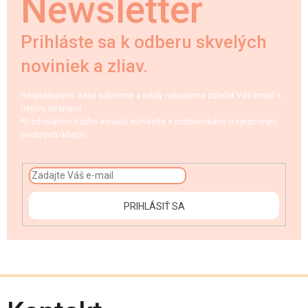
Newsletter
Prihláste sa k odberu skvelých
noviniek a zliav.
Rešpektujeme Vaše súkromie a nikdy nebudeme zdieľať Váš email s
tretími stranami.
*S odoslaním Vášho e-mailu súhlasíte s podmienkami o spracovaní
osobných údajov.
PRIHLÁSIŤ SA