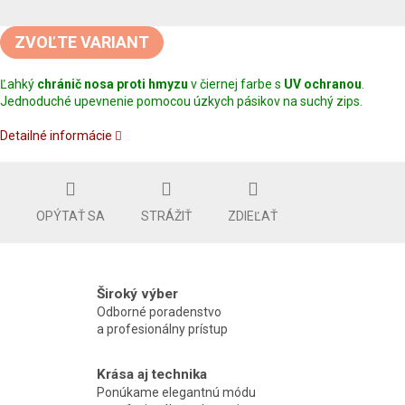
Jednotková
cena:
ZVOĽTE VARIANT
Ľahký
chránič nosa proti hmyzu
v čiernej farbe s
UV ochranou
.
Jednoduché upevnenie pomocou úzkych pásikov na suchý zips.
Detailné informácie
OPÝTAŤ SA
STRÁŽIŤ
ZDIEĽAŤ
Široký výber
Odborné poradenstvo
a profesionálny prístup
Krása aj technika
Ponúkame elegantnú módu