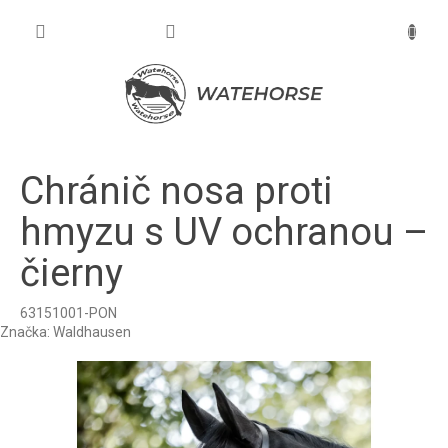
Prejsť
na
NÁKU
obsah
KOŠÍK
Chránič nosa proti
hmyzu s UV ochranou –
čierny
63151001-PON
Značka:
Waldhausen