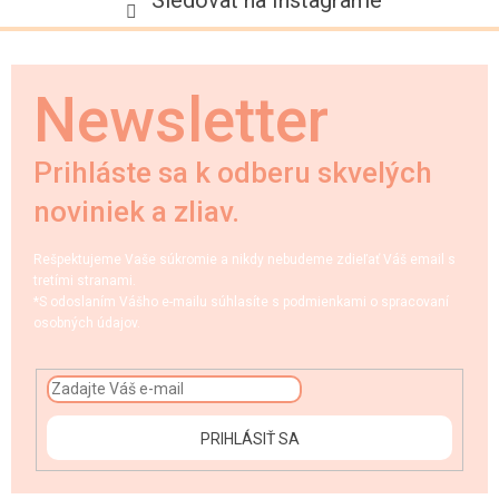
Newsletter
Prihláste sa k odberu skvelých
noviniek a zliav.
Rešpektujeme Vaše súkromie a nikdy nebudeme zdieľať Váš email s
tretími stranami.
*S odoslaním Vášho e-mailu súhlasíte s podmienkami o spracovaní
osobných údajov.
PRIHLÁSIŤ SA