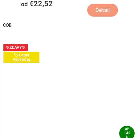
€22,52
od
Detail
COB
✨ZĽAVY✨
🏷️ Letný
výpredaj
až
–42
%