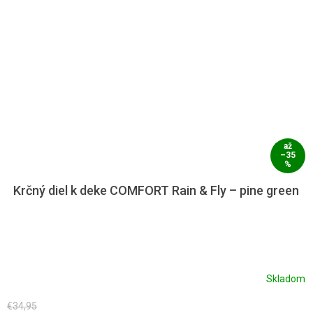
až
–35
%
Krčný diel k deke COMFORT Rain & Fly – pine green
Skladom
€34,95