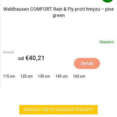
Waldhausen COMFORT Rain & Fly proti hmyzu – pine
green
Skladom
€69,90
€40,21
od
Detail
115 cm
125 cm
135 cm
145 cm
165 cm
ZOBRAZIŤ VŠETKY SÚVISIACE PRODUKTY