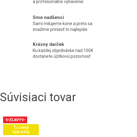
a profesionálne vybavenie
Sme nadšenci
Sami milujeme kone a preto sa
snažíme priniesť to najlepšie
Krásny darček
Ku každej objednávke nad 100€
dostanete úžitkovú pozornosť
Súvisiaci tovar
✨ZĽAVY✨
🏷️ Letný
výpredaj