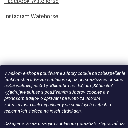
Facebook Watehorse
Instagram Watehorse
V našom e-shope používame súbory cookie na zabezpečenie
funkčnosti a s Vaším súhlasom aj na personalizáciu obsahu
našej webovej stránky. Kliknutím na tlačidlo „Súhlasím“
Vytvoril Shoptet
vyjadrujete súhlas s používaním súborov cookies a s
prenosom údajov o správaní na webe za účelom
Copyright 2026
Všetko pre vaše kone - WateHorse.sk
. Všetky
zobrazovania cielenej reklamy na sociálnych sieťach a
práva vyhradené.
reklamných sieťach na iných stránkach.
Ďakujeme, že nám svojím súhlasom pomáhate zlepšovať náš