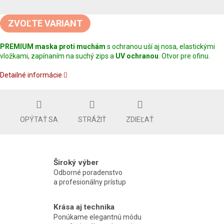
Jednotková
cena:
ZVOĽTE VARIANT
PREMIUM maska proti muchám
s ochranou uší aj nosa, elastickými
vložkami, zapínaním na suchý zips a
UV ochranou
. Otvor pre ofinu.
Detailné informácie
OPÝTAŤ SA
STRÁŽIŤ
ZDIEĽAŤ
Široký výber
Odborné poradenstvo
a profesionálny prístup
Krása aj technika
Ponúkame elegantnú módu