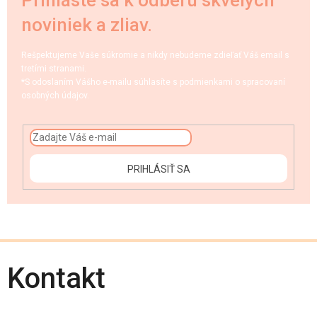
noviniek a zliav.
Rešpektujeme Vaše súkromie a nikdy nebudeme zdieľať Váš email s
tretími stranami.
*S odoslaním Vášho e-mailu súhlasíte s podmienkami o spracovaní
osobných údajov.
PRIHLÁSIŤ SA
Kontakt