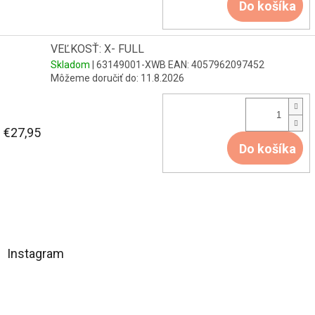
Do košíka
VEĽKOSŤ: X- FULL
Skladom
| 63149001-XWB
EAN:
4057962097452
Môžeme doručiť do:
11.8.2026
€27,95
Do košíka
Z
á
Instagram
p
ä