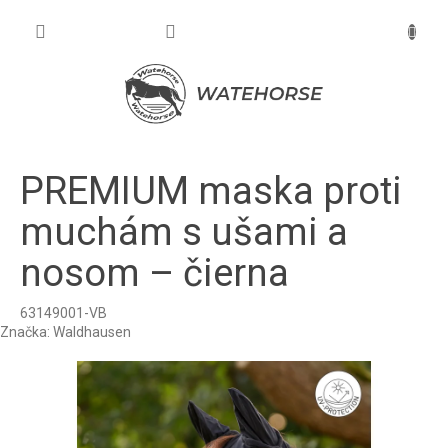
Prejsť
na
NÁKU
obsah
KOŠÍK
PREMIUM maska proti
muchám s ušami a
nosom – čierna
63149001-VB
Značka:
Waldhausen