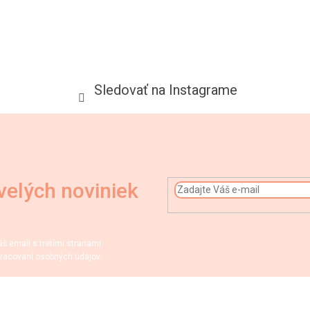
Sledovať na Instagrame
velých noviniek
 email s tretími stranami.
racovaní osobných údajov.