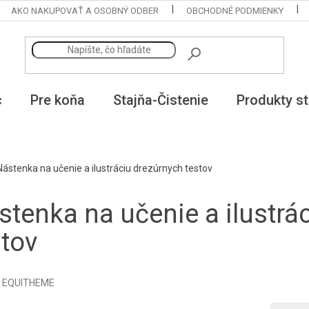
AKO NAKUPOVAŤ A OSOBNÝ ODBER
OBCHODNÉ PODMIENKY
c
Pre koňa
Stajňa-Čistenie
Produkty st
Nástenka na učenie a ilustráciu drezúrnych testov
stenka na učenie a ilustrá
stov
:
EQUITHEME