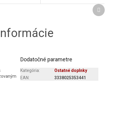
Ďalší
produkt
informácie
Dodatočné parametre
s
Kategória
:
Ostatné doplnky
izovaným
EAN
:
3338025353441