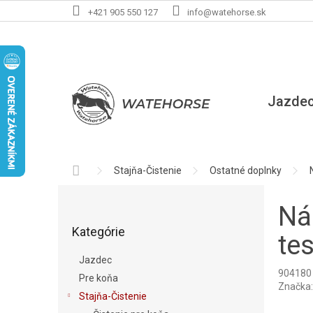
Prejsť
+421 905 550 127
info@watehorse.sk
na
obsah
Jazde
Domov
Stajňa-Čistenie
Ostatné doplnky
B
o
Ná
Preskočiť
č
Kategórie
kategórie
n
te
ý
Jazdec
p
904180
Pre koňa
a
Značka
Stajňa-Čistenie
n