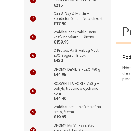
COOLER LIMITED EDITION
€215
Carr & Day & Martin –
kondicionér na hrivu a chvost
€17,90
P
Waldhausen Stable-Carry
vozík na výstroj – čierny
€159,95
C-Protect Air® Airbag Vest
EVO Segura - Black
Pod
€430
Nást
DROMY DEVIL´S FLEX 750 g
drez
€44,95
pero
BOSWELLIA FORTE 750 g –
pohyb, trávenie a dýchanie
koní
€44,40
Waldhausen – Veľké sieť na
seno, čierna
€19,95
DROMY MinVin- svalstvo,
koža, srsť, kopytá