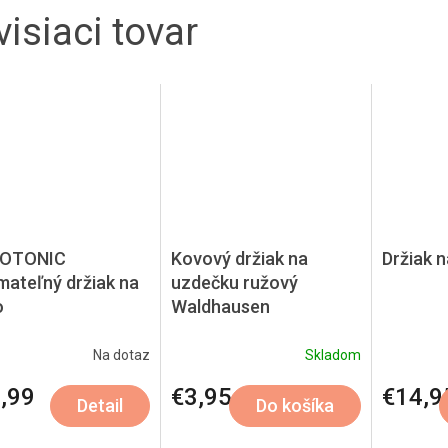
isiaci tovar
POTONIC
Kovový držiak na
Držiak n
mateľný držiak na
uzdečku ružový
o
Waldhausen
Na dotaz
Skladom
,99
€3,95
€14,9
Detail
Do košíka