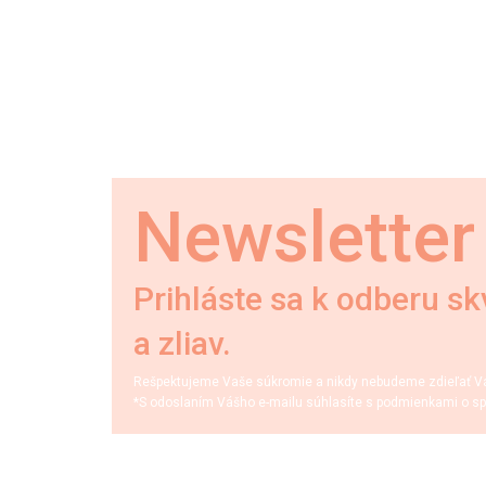
Newsletter
Prihláste sa k odberu sk
a zliav.
Rešpektujeme Vaše súkromie a nikdy nebudeme zdieľať Váš
*S odoslaním Vášho e-mailu súhlasíte s podmienkami o sp