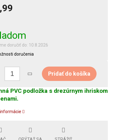
,99
tková
ladom
e doručiť do:
10.8.2026
žnosti doručenia
Pridať do košíka
nná PVC podložka s drezúrnym ihriskom
menami.
 informácie
LAČ
OPÝTAŤ SA
STRÁŽIŤ