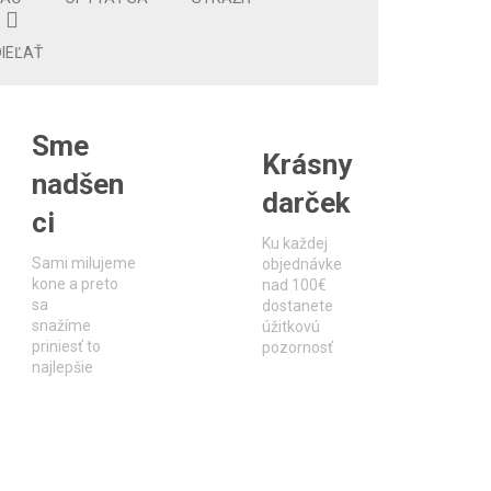
IEĽAŤ
Sme
Krásny
nadšen
darček
ci
Ku každej
Sami milujeme
objednávke
kone a preto
nad 100€
sa
dostanete
snažíme
úžitkovú
priniesť to
pozornosť
najlepšie