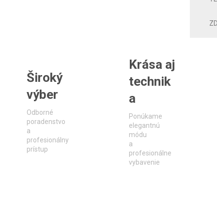
ZD
Krása aj
Široký
technik
výber
a
Odborné
Ponúkame
poradenstvo
elegantnú
a
módu
profesionálny
a
prístup
profesionálne
vybavenie