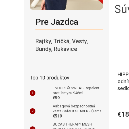
Súv
Pre Jazdca
Rajtky, Tričká, Vesty,
Bundy, Rukavice
HIP
Top 10 produktov
odní
sedl
ENDURE® SWEAT- Repelent
proti hmyzu 946ml
€59
Airbagová bezpečnostná
vesta SafeFit SEAVER - Čierna
€18
€519
BUCAS THERAPY MESH