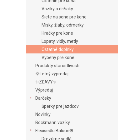
e
Čistenie pre koňa
l
Vozíky a držiaky
Siete na seno pre kone
Misky, žlaby, odmerky
Hračky pre kone
Lopaty, vidly, metly
Ostatné doplnky
Výbehy pre kone
Produkty starostlivosti
🌞Letný výpredaj
✨ZĽAVY✨
Výpredaj
Darčeky
Šperky pre jazdcov
Novinky
Böckmann vozíky
Flexisedlo Baloun®
Drezúrne sedlá