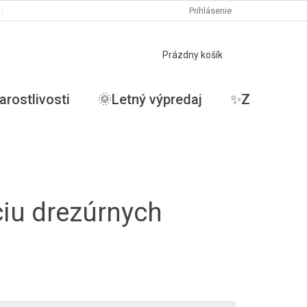
PODMIENKY OCHRANY OSOBNÝCH ÚDAJOV
Prihlásenie
MOJA OBJEDNÁVKA
NÁKUPNÝ
Prázdny košík
KOŠÍK
arostlivosti
🌞Letný výpredaj
✨ZĽAVY✨
ciu drezúrnych