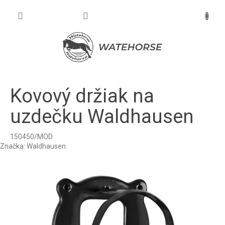
Prejsť
na
NÁKU
obsah
KOŠÍK
Kovový držiak na
uzdečku Waldhausen
150450/MOD
Značka:
Waldhausen