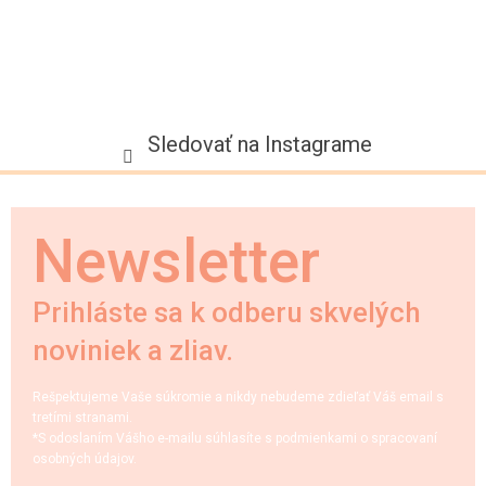
Sledovať na Instagrame
Newsletter
Prihláste sa k odberu skvelých
noviniek a zliav.
Rešpektujeme Vaše súkromie a nikdy nebudeme zdieľať Váš email s
tretími stranami.
*S odoslaním Vášho e-mailu súhlasíte s podmienkami o spracovaní
osobných údajov.