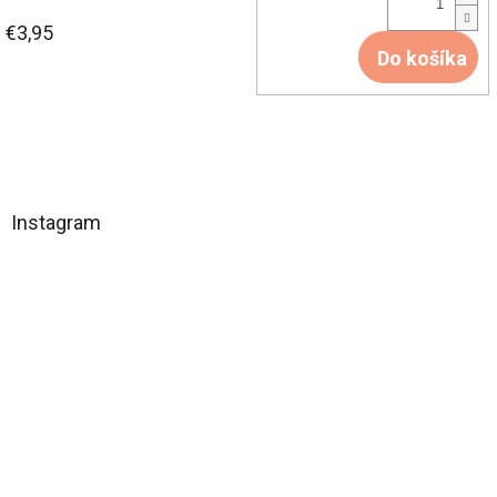
€3,95
Do košíka
Z
á
Instagram
p
ä
t
i
e