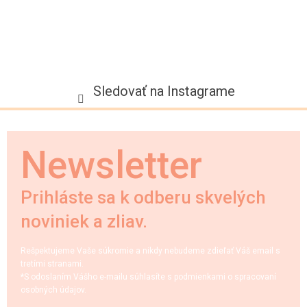
Sledovať na Instagrame
Newsletter
Prihláste sa k odberu skvelých
noviniek a zliav.
Rešpektujeme Vaše súkromie a nikdy nebudeme zdieľať Váš email s
tretími stranami.
*S odoslaním Vášho e-mailu súhlasíte s podmienkami o spracovaní
osobných údajov.