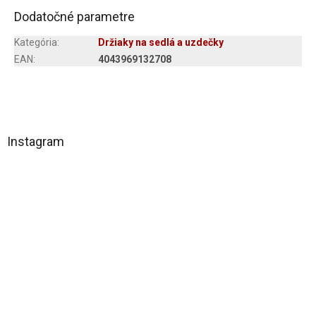
Dodatočné parametre
Kategória
:
Držiaky na sedlá a uzdečky
EAN
:
4043969132708
Z
á
Instagram
p
ä
t
i
e