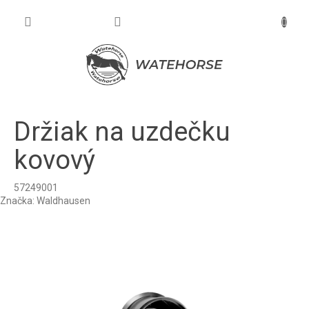
Prejsť
na
NÁKU
obsah
KOŠÍK
Držiak na uzdečku
kovový
57249001
Značka:
Waldhausen