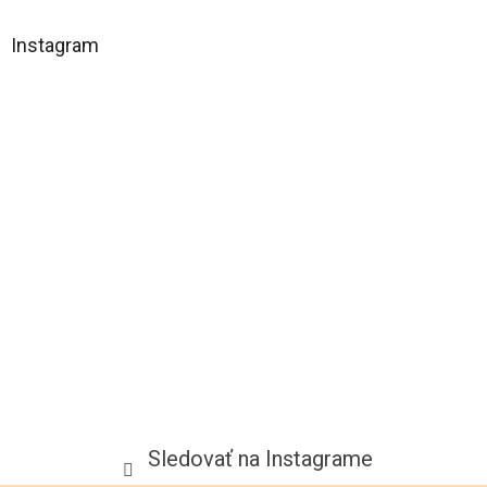
á
Instagram
p
ä
t
i
e
Sledovať na Instagrame