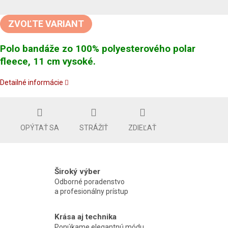
Jednotková
cena:
ZVOĽTE VARIANT
Polo bandáže zo 100% polyesterového polar
fleece, 11 cm vysoké.
Detailné informácie
OPÝTAŤ SA
STRÁŽIŤ
ZDIEĽAŤ
Široký výber
Odborné poradenstvo
a profesionálny prístup
Krása aj technika
Ponúkame elegantnú módu