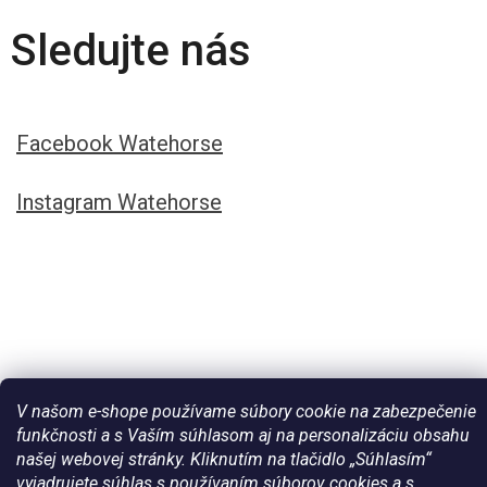
Sledujte nás
Facebook Watehorse
Instagram Watehorse
V našom e-shope používame súbory cookie na zabezpečenie
funkčnosti a s Vaším súhlasom aj na personalizáciu obsahu
našej webovej stránky. Kliknutím na tlačidlo „Súhlasím“
Vytvoril Shoptet
vyjadrujete súhlas s používaním súborov cookies a s