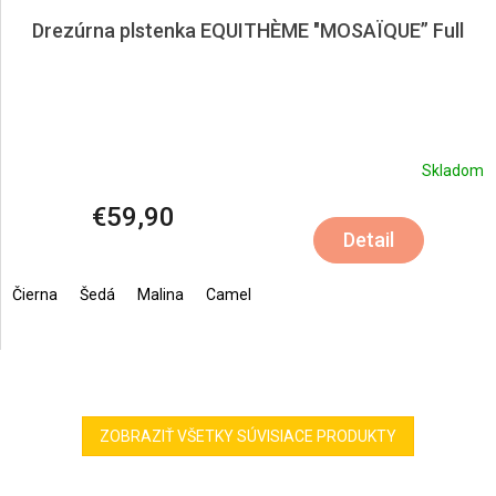
Drezúrna plstenka EQUITHÈME "MOSAÏQUE” Full
Skladom
€59,90
Detail
Čierna
Šedá
Malina
Camel
ZOBRAZIŤ VŠETKY SÚVISIACE PRODUKTY