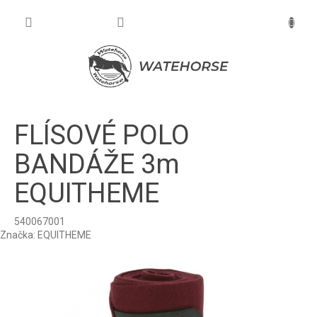
Prejsť
na
NÁKU
obsah
KOŠÍK
FLÍSOVÉ POLO
BANDÁŽE 3m
EQUITHEME
540067001
Značka:
EQUITHEME