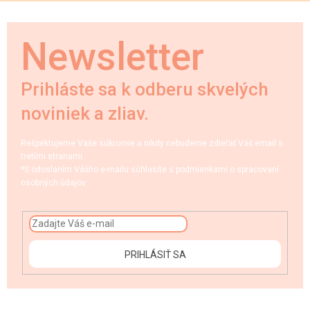
Newsletter
Prihláste sa k odberu skvelých
noviniek a zliav.
Rešpektujeme Vaše súkromie a nikdy nebudeme zdieľať Váš email s
tretími stranami.
*S odoslaním Vášho e-mailu súhlasíte s podmienkami o spracovaní
osobných údajov.
PRIHLÁSIŤ SA