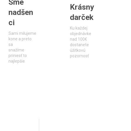
Sme
Krásny
nadšen
darček
ci
Ku každej
Sami milujeme
objednávke
kone a preto
nad 100€
sa
dostanete
snažíme
úžitkovú
priniesť to
pozornosť
najlepšie