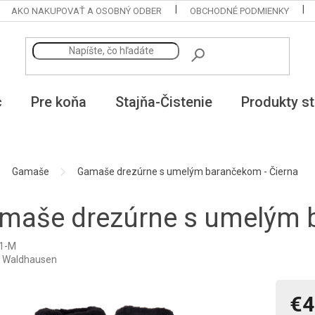
AKO NAKUPOVAŤ A OSOBNÝ ODBER
OBCHODNÉ PODMIENKY
c
Pre koňa
Stajňa-Čistenie
Produkty st
Gamaše
Gamaše drezúrne s umelým barančekom - Čierna
maše drezúrne s umelým b
1-M
:
Waldhausen
€4