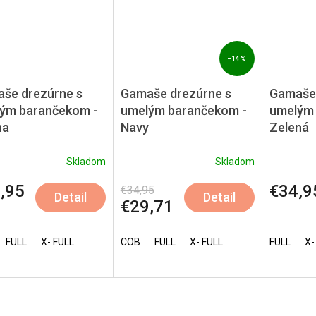
–14 %
še drezúrne s
Gamaše drezúrne s
Gamaše 
ým barančekom -
umelým barančekom -
umelým 
na
Navy
Zelená
Skladom
Skladom
,95
€34,9
€34,95
Detail
Detail
€29,71
FULL
X- FULL
COB
FULL
X- FULL
FULL
X-