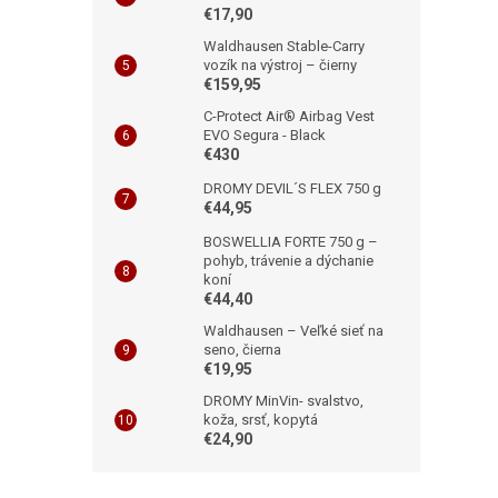
€17,90
Waldhausen Stable-Carry
vozík na výstroj – čierny
€159,95
C-Protect Air® Airbag Vest
EVO Segura - Black
€430
DROMY DEVIL´S FLEX 750 g
€44,95
BOSWELLIA FORTE 750 g –
pohyb, trávenie a dýchanie
koní
€44,40
Waldhausen – Veľké sieť na
seno, čierna
€19,95
DROMY MinVin- svalstvo,
koža, srsť, kopytá
€24,90
Z