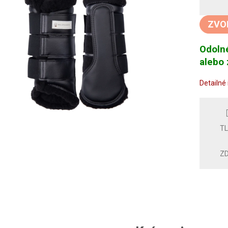
Jedno
cena:
ZVO
Odolné
alebo 
Detailné
T
ZD