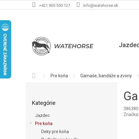
Prejsť
+421 905 550 127
info@watehorse.sk
na
obsah
Jazde
Domov
Pre koňa
Gamaše, bandáže a zvony
B
o
Ga
Preskočiť
č
Kategórie
kategórie
n
386380
ý
Značka
Jazdec
p
Pre koňa
a
Deky pre koňa
n