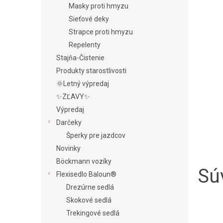
Masky proti hmyzu
Sieťové deky
Strapce proti hmyzu
Repelenty
Stajňa-Čistenie
Produkty starostlivosti
🌞Letný výpredaj
✨ZĽAVY✨
Výpredaj
Darčeky
Šperky pre jazdcov
Novinky
Böckmann vozíky
Súv
Flexisedlo Baloun®
Drezúrne sedlá
Skokové sedlá
Trekingové sedlá