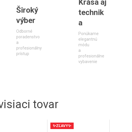
Krása aj
Široký
technik
výber
a
Odborné
Ponúkame
poradenstvo
elegantnú
a
módu
profesionálny
a
prístup
profesionálne
vybavenie
isiaci tovar
✨ZĽAVY✨