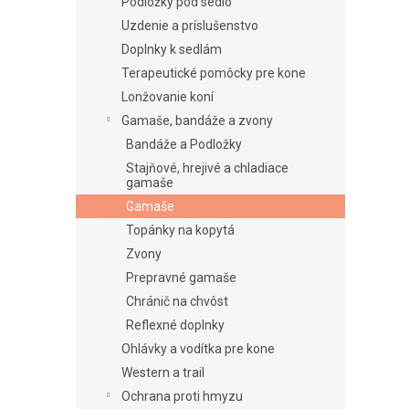
e
Podložky pod sedlo
l
Uzdenie a príslušenstvo
Doplnky k sedlám
Terapeutické pomôcky pre kone
Lonžovanie koní
Gamaše, bandáže a zvony
Bandáže a Podložky
Stajňové, hrejivé a chladiace
gamaše
Gamaše
Topánky na kopytá
Zvony
Prepravné gamaše
Chránič na chvôst
Reflexné doplnky
Ohlávky a vodítka pre kone
Western a trail
Ochrana proti hmyzu