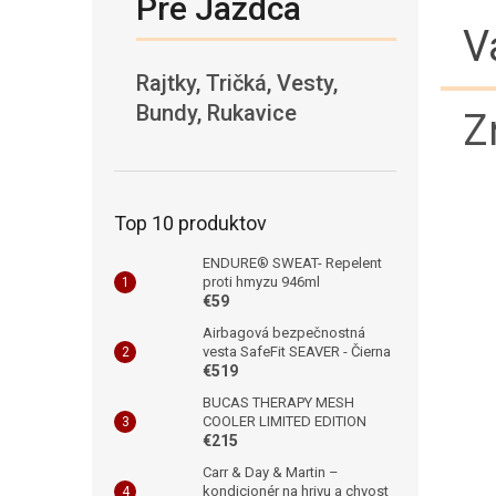
Pre Jazdca
V
Rajtky, Tričká, Vesty,
Bundy, Rukavice
Z
Top 10 produktov
ENDURE® SWEAT- Repelent
proti hmyzu 946ml
€59
Airbagová bezpečnostná
vesta SafeFit SEAVER - Čierna
€519
BUCAS THERAPY MESH
COOLER LIMITED EDITION
€215
Carr & Day & Martin –
kondicionér na hrivu a chvost