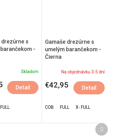
drezúrne s
Gamaše drezúrne s
barančekom -
umelým barančekom -
Čierna
Skladom
Na objednávku 3-5 dní
5
€42,95
Detail
Detail
 FULL
COB
FULL
X- FULL
Ďalší
produkt