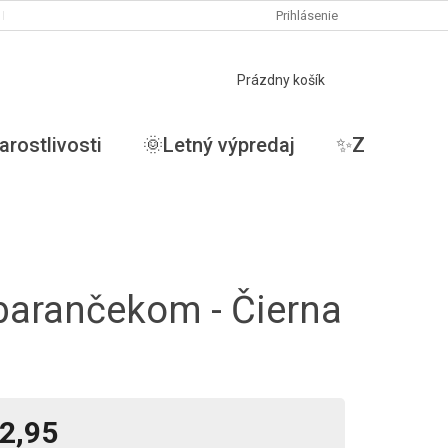
PODMIENKY OCHRANY OSOBNÝCH ÚDAJOV
Prihlásenie
MOJA OBJEDNÁVKA
NÁKUPNÝ
Prázdny košík
KOŠÍK
arostlivosti
🌞Letný výpredaj
✨ZĽAVY✨
arančekom - Čierna
2,95