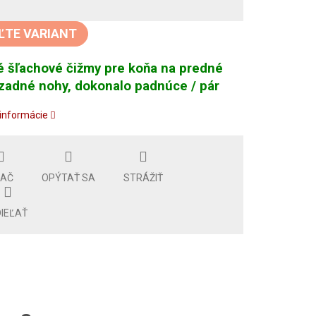
tková
ĽTE VARIANT
 šľachové čižmy pre koňa na predné
zadné nohy, dokonalo padnúce / pár
 informácie
LAČ
OPÝTAŤ SA
STRÁŽIŤ
IEĽAŤ