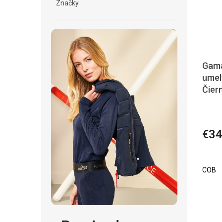
Značky
Gama
umel
Čier
€34
COB