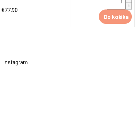
€77,90
Do košíka
Z
á
Instagram
p
ä
t
i
e