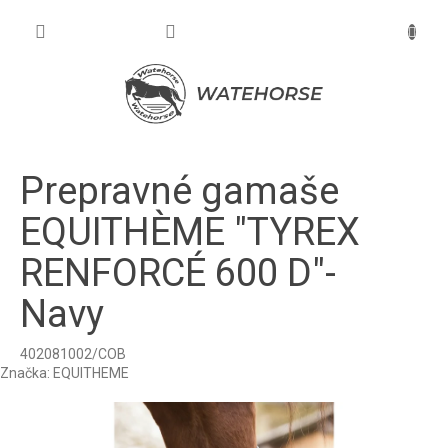
Prejsť
na
NÁKU
obsah
KOŠÍK
Prepravné gamaše
EQUITHÈME "TYREX
RENFORCÉ 600 D"-
Navy
402081002/COB
Značka:
EQUITHEME