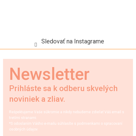
Sledovať na Instagrame
Newsletter
Prihláste sa k odberu skvelých
noviniek a zliav.
Rešpektujeme Vaše súkromie a nikdy nebudeme zdieľať Váš email s
tretími stranami.
*S odoslaním Vášho e-mailu súhlasíte s podmienkami o spracovaní
osobných údajov.