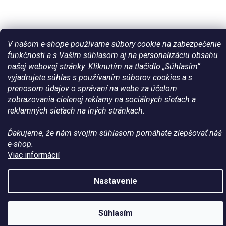
V našom e-shope používame súbory cookie na zabezpečenie
funkčnosti a s Vaším súhlasom aj na personalizáciu obsahu
našej webovej stránky. Kliknutím na tlačidlo „Súhlasím“
Vytvoril Shoptet
vyjadrujete súhlas s používaním súborov cookies a s
prenosom údajov o správaní na webe za účelom
zobrazovania cielenej reklamy na sociálnych sieťach a
Copyright 2026
Všetko pre vaše kone - WateHorse.sk
. Všetky
reklamných sieťach na iných stránkach.
práva vyhradené.
Ďakujeme, že nám svojím súhlasom pomáhate zlepšovať náš
e-shop.
Viac informácií
Nastavenie
Zľava na prvý
ÁNO
Nie
Súhlasím
nákup?