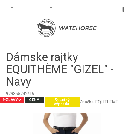
Prejsť
na
NÁKU
obsah
KOŠÍK
Dámske rajtky
EQUITHÈME "GIZEL" -
Navy
979365742/16
✨ZĽAVY✨
↓CENY↓
🏷️ Letný
Značka:
EQUITHEME
výpredaj