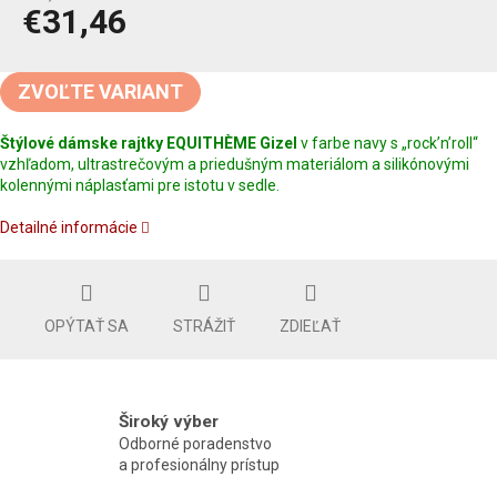
€31,46
Jednotková
cena:
ZVOĽTE VARIANT
Štýlové dámske rajtky EQUITHÈME Gizel
v farbe navy s „rock’n’roll“
vzhľadom, ultrastrečovým a priedušným materiálom a silikónovými
kolennými náplasťami pre istotu v sedle.
Detailné informácie
OPÝTAŤ SA
STRÁŽIŤ
ZDIEĽAŤ
Široký výber
Odborné poradenstvo
a profesionálny prístup