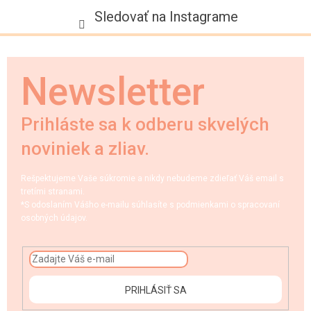
Sledovať na Instagrame
Newsletter
Prihláste sa k odberu skvelých
noviniek a zliav.
Rešpektujeme Vaše súkromie a nikdy nebudeme zdieľať Váš email s
tretími stranami.
*S odoslaním Vášho e-mailu súhlasíte s podmienkami o spracovaní
osobných údajov.
PRIHLÁSIŤ SA