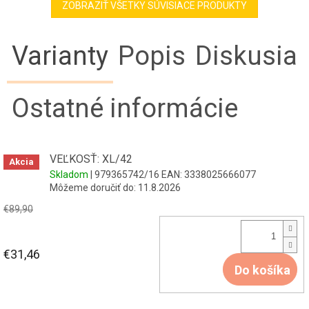
ZOBRAZIŤ VŠETKY SÚVISIACE PRODUKTY
Varianty
Popis
Diskusia
Ostatné informácie
VEĽKOSŤ: XL/42
Akcia
Skladom
| 979365742/16
EAN:
3338025666077
Môžeme doručiť do:
11.8.2026
€89,90
€31,46
Do košíka