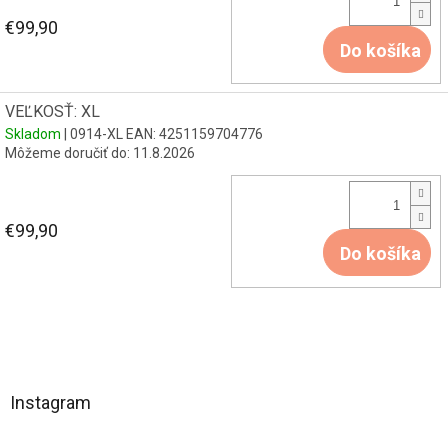
€99,90
Do košíka
VEĽKOSŤ: XL
Skladom
| 0914-XL
EAN:
4251159704776
Môžeme doručiť do:
11.8.2026
€99,90
Do košíka
Z
á
Instagram
p