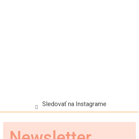
ä
t
i
e
Sledovať na Instagrame
Newsletter