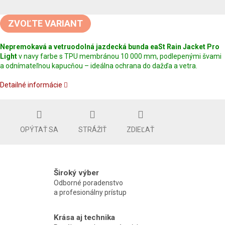
Jednotková
cena:
ZVOĽTE VARIANT
Nepremokavá a vetruodolná jazdecká bunda eaSt Rain Jacket Pro
Light
v navy farbe s TPU membránou 10 000 mm, podlepenými švami
a odnímateľnou kapucňou – ideálna ochrana do dažďa a vetra.
Detailné informácie
OPÝTAŤ SA
STRÁŽIŤ
ZDIEĽAŤ
Široký výber
Odborné poradenstvo
a profesionálny prístup
Krása aj technika