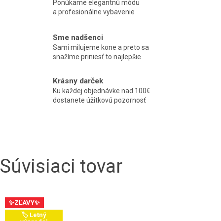
Ponúkame elegantnú módu
a profesionálne vybavenie
Sme nadšenci
Sami milujeme kone a preto sa
snažíme priniesť to najlepšie
Krásny darček
Ku každej objednávke nad 100€
dostanete úžitkovú pozornosť
Súvisiaci tovar
✨ZĽAVY✨
🏷️ Letný