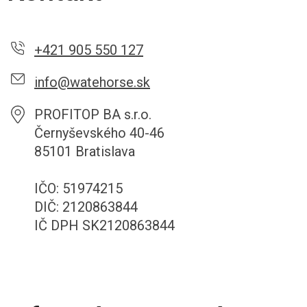
+421 905 550 127
info@watehorse.sk
PROFITOP BA s.r.o.
Černyševského 40-46
85101 Bratislava
IČO: 51974215
DIČ: 2120863844
IČ DPH SK2120863844