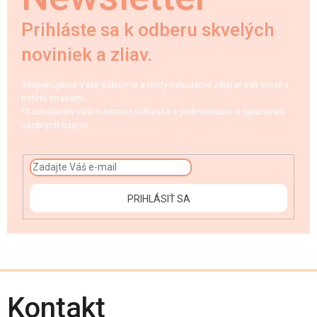
Prihláste sa k odberu skvelých
noviniek a zliav.
Rešpektujeme Vaše súkromie a nikdy nebudeme zdieľať Váš email s
tretími stranami.
*S odoslaním Vášho e-mailu súhlasíte s podmienkami o spracovaní
osobných údajov.
PRIHLÁSIŤ SA
Kontakt