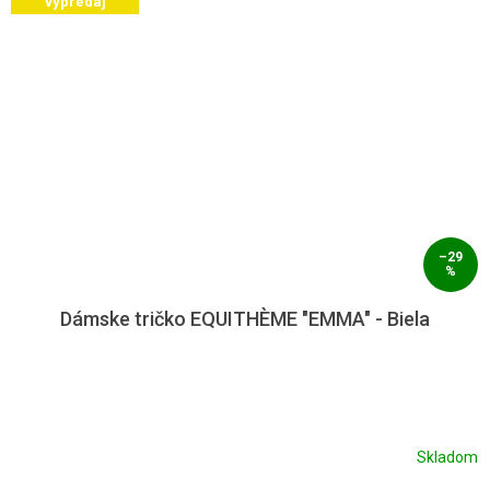
výpredaj
–29
%
Dámske tričko EQUITHÈME "EMMA" - Biela
Skladom