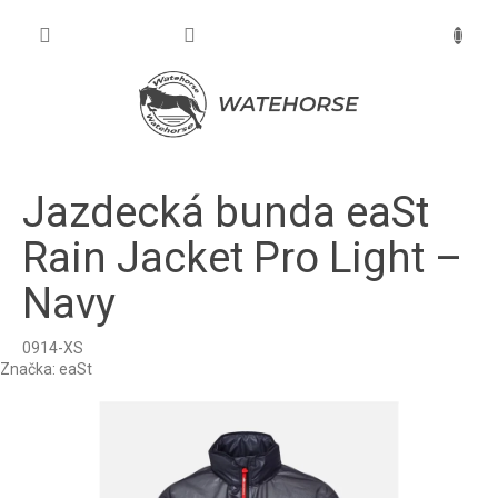
Prejsť
na
NÁKU
obsah
KOŠÍK
Jazdecká bunda eaSt
Rain Jacket Pro Light –
Navy
0914-XS
Značka:
eaSt