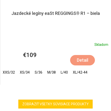
Jazdecké legíny eaSt REGGINGS® R1 – biela
Skladom
€109
Detail
XXS/32
XS/34
S/36
M/38
L/40
XL/42-44
ZOBRAZIŤ VŠETKY SÚVISIACE PRODUKTY