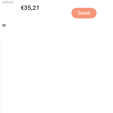
€49,90
€35,21
Detail
M