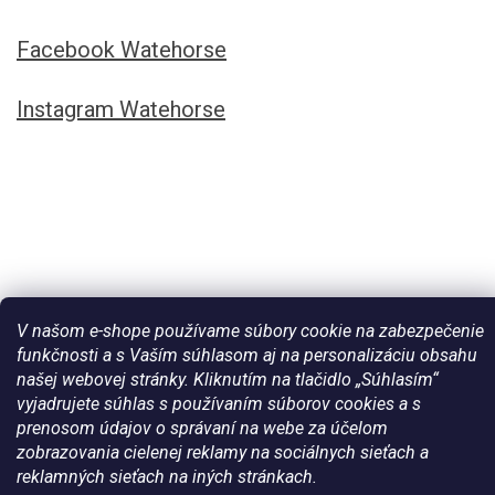
Facebook Watehorse
Instagram Watehorse
V našom e-shope používame súbory cookie na zabezpečenie
funkčnosti a s Vaším súhlasom aj na personalizáciu obsahu
našej webovej stránky. Kliknutím na tlačidlo „Súhlasím“
Vytvoril Shoptet
vyjadrujete súhlas s používaním súborov cookies a s
prenosom údajov o správaní na webe za účelom
Copyright 2026
Všetko pre vaše kone - WateHorse.sk
. Všetky
zobrazovania cielenej reklamy na sociálnych sieťach a
práva vyhradené.
reklamných sieťach na iných stránkach.