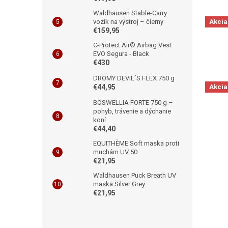
Waldhausen Stable-Carry
vozík na výstroj – čierny
Akcia
€159,95
C-Protect Air® Airbag Vest
EVO Segura - Black
€430
DROMY DEVIL´S FLEX 750 g
€44,95
Akcia
BOSWELLIA FORTE 750 g –
pohyb, trávenie a dýchanie
koní
€44,40
EQUITHÈME Soft maska proti
muchám UV 50
€21,95
Waldhausen Puck Breath UV
maska Silver Grey
€21,95