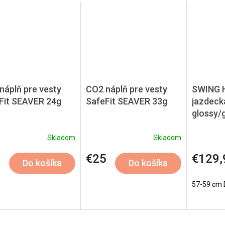
náplň pre vesty
CO2 náplň pre vesty
SWING H
Fit SEAVER 24g
SafeFit SEAVER 33g
jazdecká
glossy/g
Skladom
Skladom
5
€25
€129,
Do košíka
Do košíka
57-59 cm