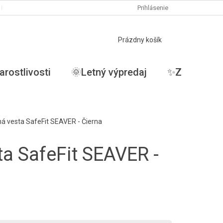
PODMIENKY OCHRANY OSOBNÝCH ÚDAJOV
Prihlásenie
MOJA OBJEDNÁVKA
NÁKUPNÝ
Prázdny košík
KOŠÍK
arostlivosti
🌞Letný výpredaj
✨ZĽAVY✨
á vesta SafeFit SEAVER - Čierna
a SafeFit SEAVER -