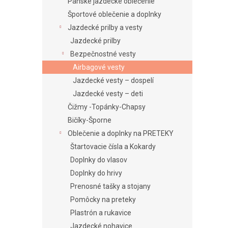
e
Pánske jazdecké oblečenie
l
Športové oblečenie a doplnky
Jazdecké prilby a vesty
Jazdecké prilby
Bezpečnostné vesty
Airbagové vesty
Jazdecké vesty – dospelí
Jazdecké vesty – deti
Čižmy -Topánky-Chapsy
Bičíky-Šporne
Oblečenie a doplnky na PRETEKY
Štartovacie čísla a Kokardy
Doplnky do vlasov
Doplnky do hrivy
Prenosné tašky a stojany
Pomôcky na preteky
Plastrón a rukavice
Jazdecké nohavice