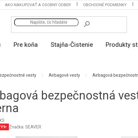
AKO NAKUPOVAŤ A OSOBNÝ ODBER
OBCHODNÉ PODMIENKY
c
Pre koňa
Stajňa-Čistenie
Produkty st
ezpečnostné vesty
Airbagové vesty
Airbagová bezpečnostn
rbagová bezpečnostná vest
erna
XS
Značka:
SEAVER
VY✨