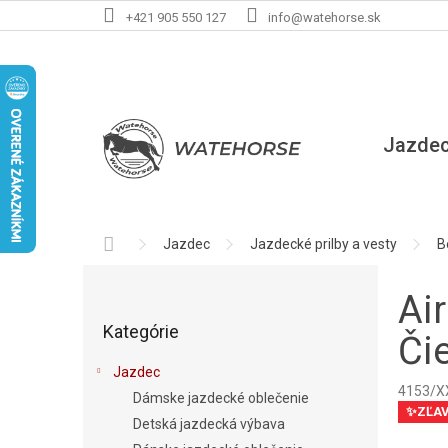
Prejsť
+421 905 550 127
info@watehorse.sk
na
obsah
Jazde
Domov
Jazdec
Jazdecké prilby a vesty
B
B
o
Ai
Preskočiť
č
Kategórie
kategórie
n
Či
ý
Jazdec
p
4153/X
Dámske jazdecké oblečenie
a
✨ZĽA
Detská jazdecká výbava
n