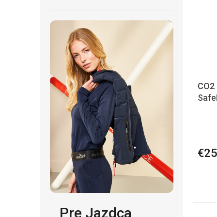
CO2 
Safe
€2
Pre Jazdca