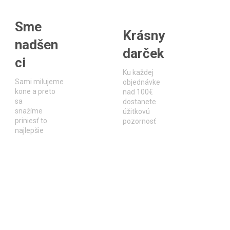
Sme
Krásny
nadšen
darček
ci
Ku každej
Sami milujeme
objednávke
kone a preto
nad 100€
sa
dostanete
snažíme
úžitkovú
priniesť to
pozornosť
najlepšie