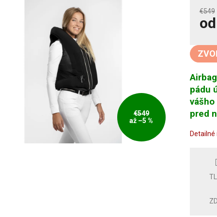
€549
o
Jedno
cena:
ZVO
Airbag
pádu ú
vášho 
pred 
€549
až –5 %
Detailné
T
ZD