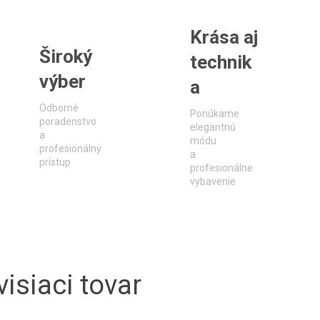
Krása aj
Široký
technik
výber
a
Odborné
Ponúkame
poradenstvo
elegantnú
a
módu
profesionálny
a
prístup
profesionálne
vybavenie
isiaci tovar