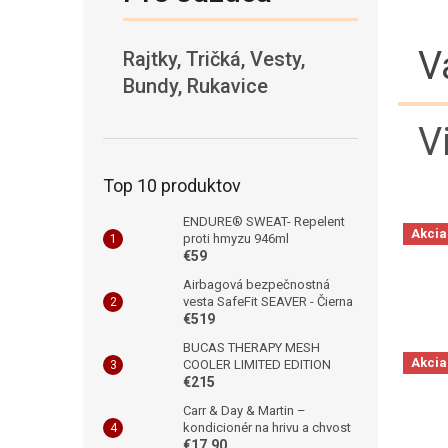
V
Rajtky, Tričká, Vesty,
Bundy, Rukavice
V
Top 10 produktov
ENDURE® SWEAT- Repelent
Akcia
proti hmyzu 946ml
€59
Airbagová bezpečnostná
vesta SafeFit SEAVER - Čierna
€519
BUCAS THERAPY MESH
Akcia
COOLER LIMITED EDITION
€215
Carr & Day & Martin –
kondicionér na hrivu a chvost
€17,90