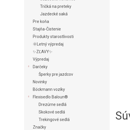
Tričká na preteky
Jazdecké saká
Pre koňa
Stajňa-Čistenie
Produkty starostlivosti
🌞Letný výpredaj
✨ZĽAVY✨
Výpredaj
Darčeky
Šperky pre jazdcov
Novinky
Böckmann vozíky
Flexisedlo Baloun®
Drezúrne sedlá
Súv
Skokové sedlá
Trekingové sedlá
Značky