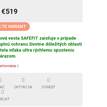
d
€519
tková
ĽTE VARIANT
ová vesta SAFEFIT zaisťuje v prípade
plnú ochranu životne dôležitých oblastí
tela vďaka ultra rýchlemu spusteniu
nárazom.
 informácie
LAČ
OPÝTAŤ SA
STRÁŽIŤ
IEĽAŤ