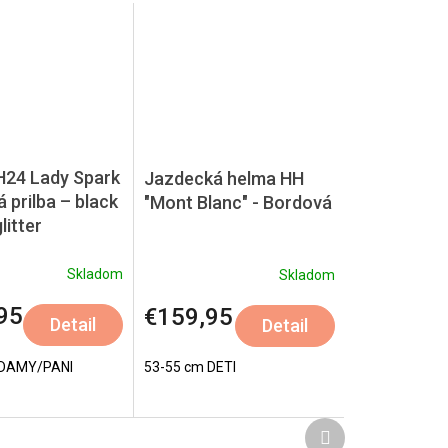
24 Lady Spark
Jazdecká helma HH
 prilba – black
"Mont Blanc" - Bordová
litter
Skladom
Skladom
95
€159,95
Detail
Detail
 DAMY/PANI
53-55 cm DETI
Ďalší
produkt