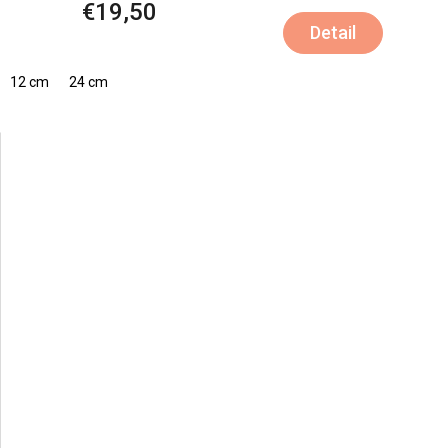
€19,50
Detail
12 cm
24 cm