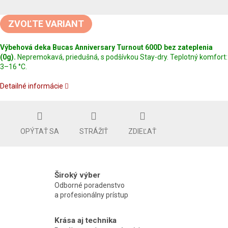
Jednotková
cena:
ZVOĽTE VARIANT
Výbehová deka Bucas Anniversary Turnout 600D bez zateplenia
(0g).
Nepremokavá, priedušná, s podšívkou Stay-dry. Teplotný komfort:
3–16 °C.
Detailné informácie
OPÝTAŤ SA
STRÁŽIŤ
ZDIEĽAŤ
Široký výber
Odborné poradenstvo
a profesionálny prístup
Krása aj technika