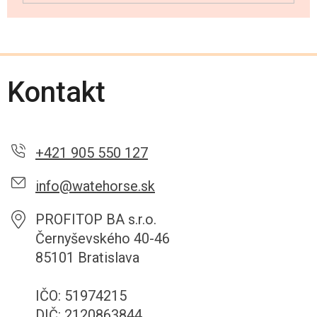
Kontakt
+421 905 550 127
info@watehorse.sk
PROFITOP BA s.r.o.
Černyševského 40-46
85101 Bratislava
IČO: 51974215
DIČ: 2120863844