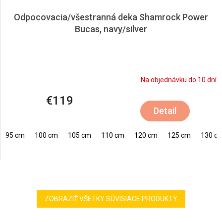
Odpocovacia/všestranná deka Shamrock Power
Bucas, navy/silver
Na objednávku do 10 dní
€119
Detail
95 cm
100 cm
105 cm
110 cm
120 cm
125 cm
130 c
ZOBRAZIŤ VŠETKY SÚVISIACE PRODUKTY