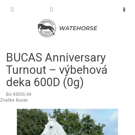
Prejsť
na
NÁKU
obsah
KOŠÍK
BUCAS Anniversary
Turnout – výbehová
deka 600D (0g)
BU-43035-04
Značka:
Bucas