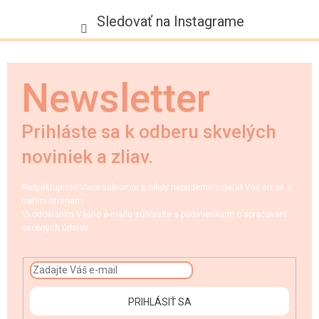
Sledovať na Instagrame
Newsletter
Prihláste sa k odberu skvelých
noviniek a zliav.
Rešpektujeme Vaše súkromie a nikdy nebudeme zdieľať Váš email s
tretími stranami.
*S odoslaním Vášho e-mailu súhlasíte s podmienkami o spracovaní
osobných údajov.
PRIHLÁSIŤ SA