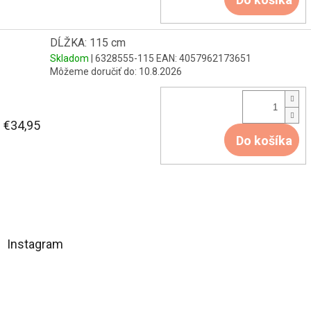
DĹŽKA: 115 cm
Skladom
| 6328555-115
EAN:
4057962173651
Môžeme doručiť do:
10.8.2026
€34,95
Do košíka
Z
á
Instagram
p
ä