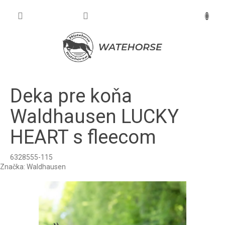
Prejsť
na
NÁKU
obsah
KOŠÍK
Deka pre koňa
Waldhausen LUCKY
HEART s fleecom
6328555-115
Značka:
Waldhausen