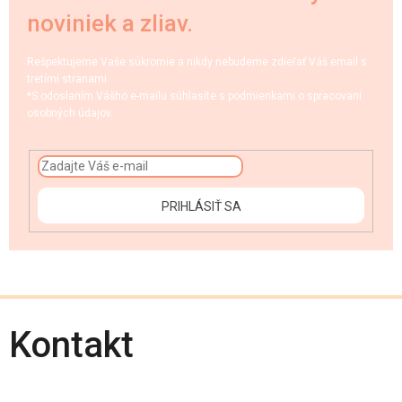
noviniek a zliav.
Rešpektujeme Vaše súkromie a nikdy nebudeme zdieľať Váš email s
tretími stranami.
*S odoslaním Vášho e-mailu súhlasíte s podmienkami o spracovaní
osobných údajov.
PRIHLÁSIŤ SA
Kontakt