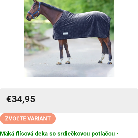
€34,95
Jednotková
cena:
ZVOĽTE VARIANT
Mäká flísová deka so srdiečkovou potlačou -