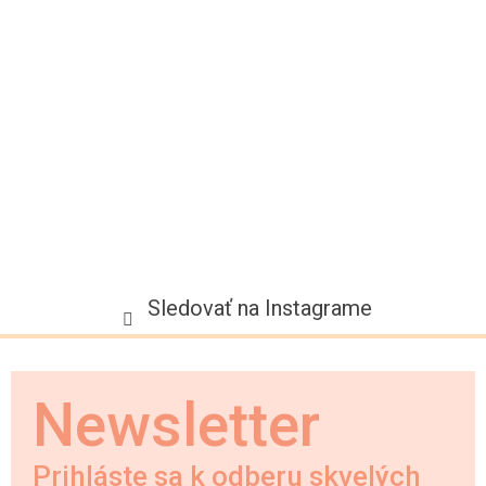
t
i
e
Sledovať na Instagrame
Newsletter
Prihláste sa k odberu skvelých