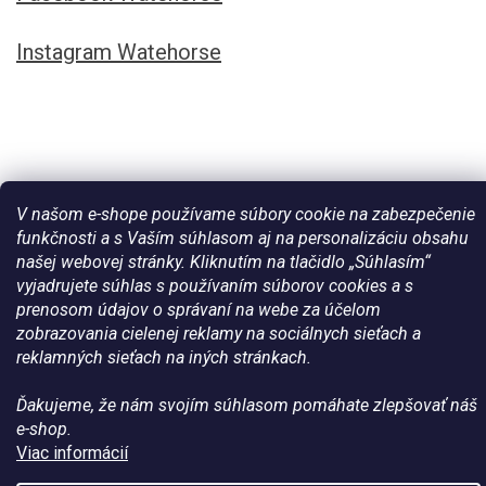
Instagram Watehorse
V našom e-shope používame súbory cookie na zabezpečenie
funkčnosti a s Vaším súhlasom aj na personalizáciu obsahu
našej webovej stránky. Kliknutím na tlačidlo „Súhlasím“
vyjadrujete súhlas s používaním súborov cookies a s
prenosom údajov o správaní na webe za účelom
Vytvoril Shoptet
zobrazovania cielenej reklamy na sociálnych sieťach a
reklamných sieťach na iných stránkach.
Copyright 2026
Všetko pre vaše kone - WateHorse.sk
. Všetky
práva vyhradené.
Ďakujeme, že nám svojím súhlasom pomáhate zlepšovať náš
e-shop.
Viac informácií