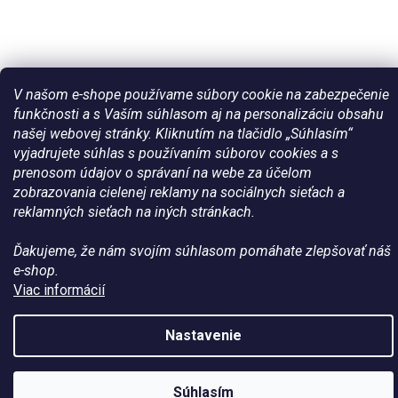
V našom e-shope používame súbory cookie na zabezpečenie
funkčnosti a s Vaším súhlasom aj na personalizáciu obsahu
našej webovej stránky. Kliknutím na tlačidlo „Súhlasím“
Vytvoril Shoptet
vyjadrujete súhlas s používaním súborov cookies a s
prenosom údajov o správaní na webe za účelom
zobrazovania cielenej reklamy na sociálnych sieťach a
Copyright 2026
Všetko pre vaše kone - WateHorse.sk
. Všetky
reklamných sieťach na iných stránkach.
práva vyhradené.
Ďakujeme, že nám svojím súhlasom pomáhate zlepšovať náš
e-shop.
Viac informácií
Nastavenie
Zľava na prvý
ÁNO
Nie
Súhlasím