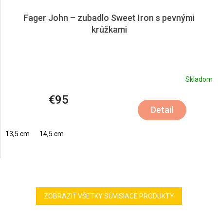
Fager John – zubadlo Sweet Iron s pevnými
krúžkami
Skladom
€95
Detail
13,5 cm
14,5 cm
ZOBRAZIŤ VŠETKY SÚVISIACE PRODUKTY