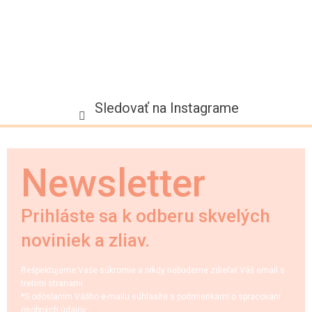
Sledovať na Instagrame
Newsletter
Prihláste sa k odberu skvelých
noviniek a zliav.
Rešpektujeme Vaše súkromie a nikdy nebudeme zdieľať Váš email s
tretími stranami.
*S odoslaním Vášho e-mailu súhlasíte s podmienkami o spracovaní
osobných údajov.