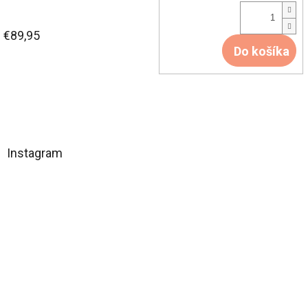
€89,95
Do košíka
Z
á
Instagram
p
ä
t
i
e