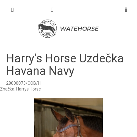
Prejsť
na
NÁKU
obsah
KOŠÍK
Harry's Horse Uzdečka
Havana Navy
28000073/COB/H
Značka:
Harrys Horse