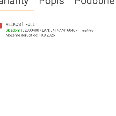
arianty
Popis
Podobné 
VEĽKOSŤ: FULL
Skladom
| 320004007
EAN:
5414774160467
€24,90
Môžeme doručiť do:
10.8.2026