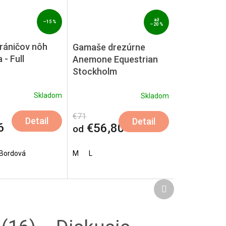
až
–15 %
–20 %
ráničov nôh
Gamaše drezúrne
 - Full
Anemone Equestrian
Stockholm
Skladom
Skladom
€71
Detail
Detail
6
€56,80
od
Bordová
M
L
Ďalší
produkt