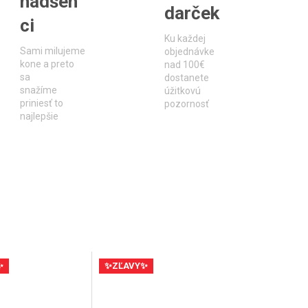
nadšen
darček
ci
Ku každej
Sami milujeme
objednávke
kone a preto
nad 100€
sa
dostanete
snažíme
úžitkovú
priniesť to
pozornosť
najlepšie
✨
✨ZĽAVY✨