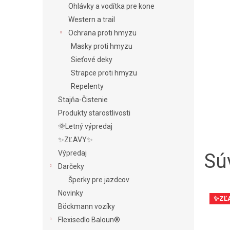
Ohlávky a vodítka pre kone
Western a trail
Ochrana proti hmyzu
Masky proti hmyzu
Sieťové deky
Strapce proti hmyzu
Repelenty
Stajňa-Čistenie
Produkty starostlivosti
🌞Letný výpredaj
✨ZĽAVY✨
Výpredaj
Súv
Darčeky
Šperky pre jazdcov
Novinky
✨ZĽ
Böckmann vozíky
Flexisedlo Baloun®