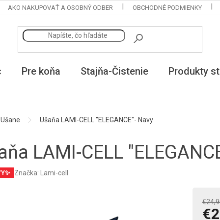
AKO NAKUPOVAŤ A OSOBNÝ ODBER
OBCHODNÉ PODMIENKY
c
Pre koňa
Stajňa-Čistenie
Produkty st
Ušane
Ušaňa LAMI-CELL "ELEGANCE"- Navy
aňa LAMI-CELL "ELEGANCE
Značka:
Lami-cell
VY✨
€24,9
€2