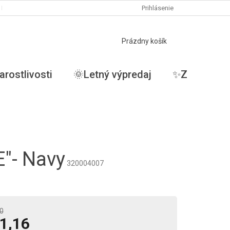
PODMIENKY OCHRANY OSOBNÝCH ÚDAJOV
Prihlásenie
MOJA OBJEDNÁVKA
NÁKUPNÝ
Prázdny košík
KOŠÍK
arostlivosti
🌞Letný výpredaj
✨ZĽAVY✨
"- Navy
320004007
0
1,16