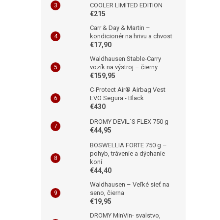
COOLER LIMITED EDITION
€215
Carr & Day & Martin –
kondicionér na hrivu a chvost
€17,90
Waldhausen Stable-Carry
vozík na výstroj – čierny
€159,95
C-Protect Air® Airbag Vest
EVO Segura - Black
€430
DROMY DEVIL´S FLEX 750 g
€44,95
BOSWELLIA FORTE 750 g –
pohyb, trávenie a dýchanie
koní
€44,40
Waldhausen – Veľké sieť na
seno, čierna
€19,95
DROMY MinVin- svalstvo,