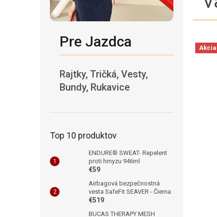
V
Pre Jazdca
Akcia
Rajtky, Tričká, Vesty,
Bundy, Rukavice
Top 10 produktov
ENDURE® SWEAT- Repelent
proti hmyzu 946ml
€59
Airbagová bezpečnostná
vesta SafeFit SEAVER - Čierna
€519
BUCAS THERAPY MESH