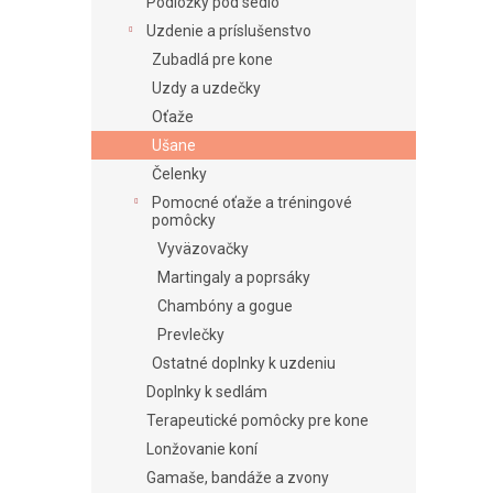
e
Podložky pod sedlo
l
Uzdenie a príslušenstvo
Zubadlá pre kone
Uzdy a uzdečky
Oťaže
Ušane
Čelenky
Pomocné oťaže a tréningové
pomôcky
Vyväzovačky
Martingaly a poprsáky
Chambóny a gogue
Prevlečky
Ostatné doplnky k uzdeniu
Doplnky k sedlám
Terapeutické pomôcky pre kone
Lonžovanie koní
Gamaše, bandáže a zvony