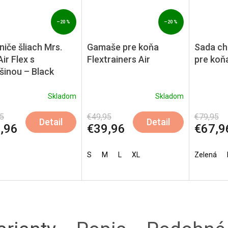
–20 %
–20 %
niče šliach Mrs.
Gamaše pre koňa
Sada ch
ir Flex s
Flextrainers Air
pre koňa
šinou – Black
Skladom
Skladom
5
€49,95
€79,95
Detail
Detail
,96
€39,96
€67,9
S
M
L
XL
Zelená