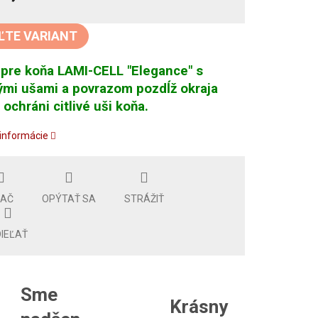
tková
ĽTE VARIANT
pre koňa LAMI-CELL "Elegance" s
ými ušami a povrazom pozdĺž okraja
 ochráni citlivé uši koňa.
 informácie
LAČ
OPÝTAŤ SA
STRÁŽIŤ
IEĽAŤ
Sme
Krásny