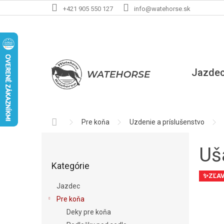
Prejsť
+421 905 550 127
info@watehorse.sk
na
obsah
Jazde
Domov
Pre koňa
Uzdenie a príslušenstvo
B
o
Uš
Preskočiť
č
Kategórie
kategórie
n
✨ZĽA
ý
Jazdec
p
Pre koňa
a
Deky pre koňa
n