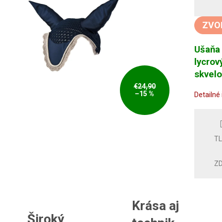
Jedno
cena:
ZVO
Ušaňa 
lycrov
skvelo
€24,90
–15 %
Detailné
T
ZD
Krása aj
Široký