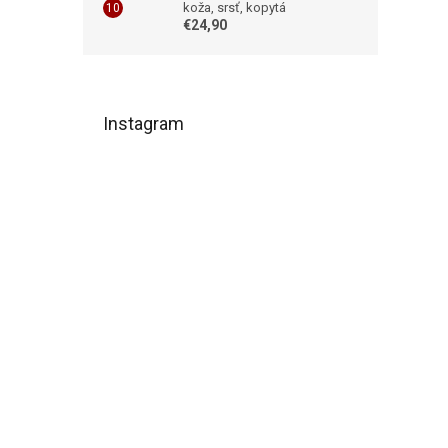
koža, srsť, kopytá
€24,90
Z
á
Instagram
p
ä
t
i
e