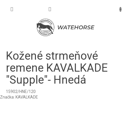
Prejsť
na
NÁKU
obsah
KOŠÍK
Kožené strmeňové
remene KAVALKADE
"Supple"- Hnedá
15902/HNE/120
Značka:
KAVALKADE