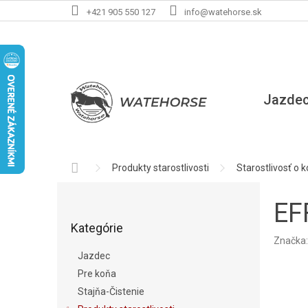
Prejsť
+421 905 550 127
info@watehorse.sk
na
obsah
Jazde
Domov
Produkty starostlivosti
Starostlivosť o 
B
o
EF
Preskočiť
č
Kategórie
kategórie
n
Značka
ý
Jazdec
p
Pre koňa
a
Stajňa-Čistenie
n