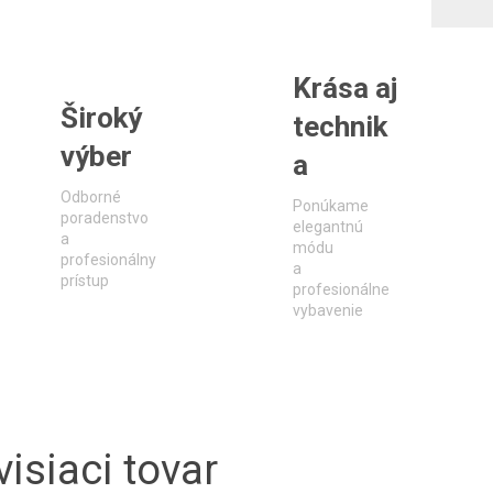
Krása aj
Široký
technik
výber
a
Odborné
Ponúkame
poradenstvo
elegantnú
a
módu
profesionálny
a
prístup
profesionálne
vybavenie
isiaci tovar