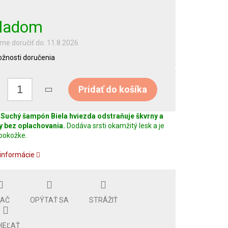
ladom
e doručiť do:
11.8.2026
žnosti doručenia
Pridať do košíka
Suchý šampón Biela hviezda odstraňuje škvrny a
y bez oplachovania.
Dodáva srsti okamžitý lesk a je
 pokožke.
 informácie
LAČ
OPÝTAŤ SA
STRÁŽIŤ
IEĽAŤ