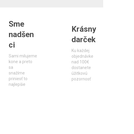
Sme
Krásny
nadšen
darček
ci
Ku každej
Sami milujeme
objednávke
kone a preto
nad 100€
sa
dostanete
snažíme
úžitkovú
priniesť to
pozornosť
najlepšie