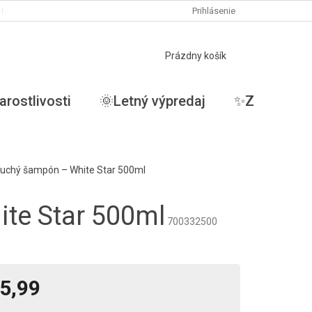
PODMIENKY OCHRANY OSOBNÝCH ÚDAJOV
Prihlásenie
MOJA OBJEDNÁVKA
NÁKUPNÝ
Prázdny košík
KOŠÍK
arostlivosti
🌞Letný výpredaj
✨ZĽAVY✨
uchý šampón – White Star 500ml
te Star 500ml
700332500
5,99
tková