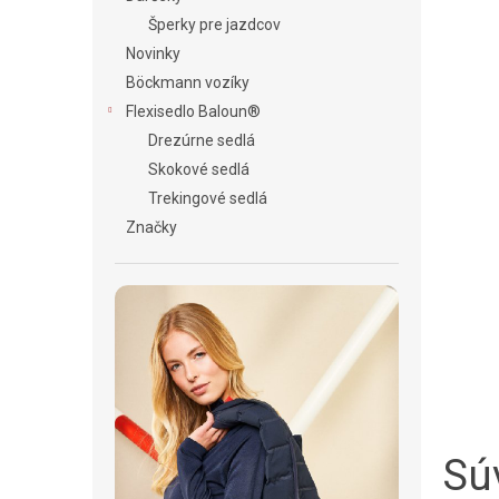
Šperky pre jazdcov
Novinky
Böckmann vozíky
Flexisedlo Baloun®
Drezúrne sedlá
Skokové sedlá
Trekingové sedlá
Značky
Súv