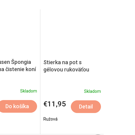
sen Špongia
Stierka na pot s
a čistenie koní
gélovou rukoväťou
Skladom
Skladom
€11,95
Do košíka
Detail
Ružová
Ružová