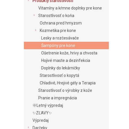
e
Produkty starostlivosti
l
Vitamíny a kŕmne doplnky pre kone
Starostlivosť o koňa
Ochrana pred hmyzom
Kozmetika pre kone
Lesky a rozčesávače
Šampóny pre kone
Ošetrenie kože, hrivy a chvosta
Hojivé maste a dezinfekcia
Doplnky do lekárničky
Starostlivosť o kopytá
Chladivé, Hrejivé gély a Terapia
Starostlivosť o výrobky z kože
Pranie a impregnácia
🌞Letný výpredaj
✨ZĽAVY✨
Výpredaj
Darčeky