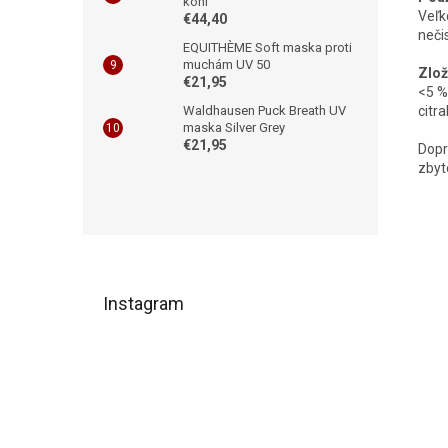
koní
Veľk
€44,40
neči
EQUITHÈME Soft maska proti
muchám UV 50
Zlož
€21,95
<5 %
citr
Waldhausen Puck Breath UV
maska Silver Grey
€21,95
Dopr
zbyt
Z
á
Instagram
p
ä
t