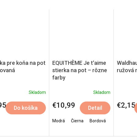
rka pre koňa na pot
EQUITHÈME Je t'aime
Waldhau
ovaná
stierka na pot – rôzne
ružová n
farby
Skladom
Skladom
95
€10,99
€2,15
Do košíka
Detail
Modrá
Čierna
Bordová
Champagne