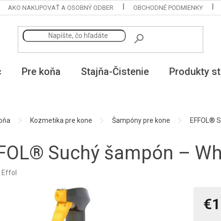
AKO NAKUPOVAŤ A OSOBNÝ ODBER
OBCHODNÉ PODMIENKY
c
Pre koňa
Stajňa-Čistenie
Produkty st
koňa
Kozmetika pre kone
Šampóny pre kone
EFFOL® S
FOL® Suchý šampón – Whi
:
Effol
€1
Jedno