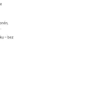
te
monén,
.
sku – bez