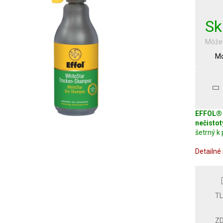
cena:
Sk
Môžem
Mo
EFFOL® 
nečistot
šetrný k
Detailné
T
ZD