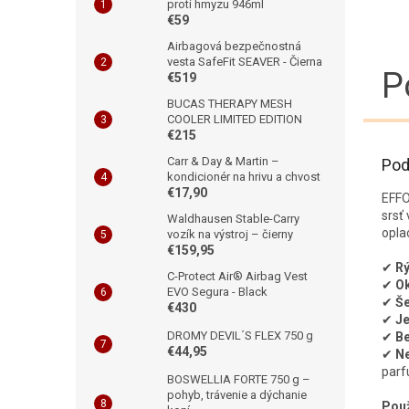
proti hmyzu 946ml
€59
Airbagová bezpečnostná
vesta SafeFit SEAVER - Čierna
P
€519
BUCAS THERAPY MESH
COOLER LIMITED EDITION
€215
Carr & Day & Martin –
Pod
kondicionér na hrivu a chvost
€17,90
EFFO
srsť
Waldhausen Stable-Carry
opla
vozík na výstroj – čierny
€159,95
✔
Rý
C-Protect Air® Airbag Vest
✔
Ok
EVO Segura - Black
✔
Še
€430
✔
Je
DROMY DEVIL´S FLEX 750 g
✔
Be
€44,95
✔
Ne
par
BOSWELLIA FORTE 750 g –
pohyb, trávenie a dýchanie
Použ