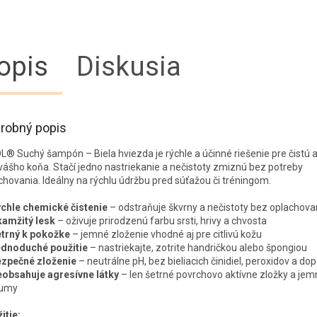
opis
Diskusia
robný popis
L® Suchý šampón – Biela hviezda je rýchle a účinné riešenie pre čistú a
 vášho koňa. Stačí jedno nastriekanie a nečistoty zmiznú bez potreby
chovania. Ideálny na rýchlu údržbu pred súťažou či tréningom.
chle chemické čistenie
– odstraňuje škvrny a nečistoty bez oplachova
amžitý lesk
– oživuje prirodzenú farbu srsti, hrivy a chvosta
trný k pokožke
– jemné zloženie vhodné aj pre citlivú kožu
dnoduché použitie
– nastriekajte, zotrite handričkou alebo špongiou
zpečné zloženie
– neutrálne pH, bez bieliacich činidiel, peroxidov a do
obsahuje agresívne látky
– len šetrné povrchovo aktívne zložky a jem
fumy
itie: