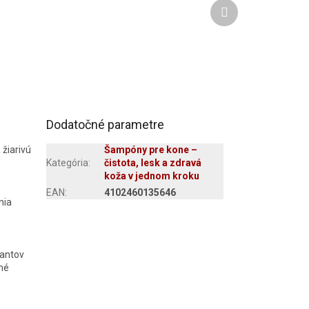
Ďalší
produkt
Dodatočné parametre
 žiarivú
Šampóny pre kone –
Kategória
:
čistota, lesk a zdravá
koža v jednom kroku
EAN
:
4102460135646
nia
pantov
né