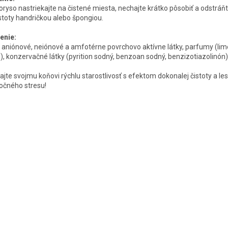
oryso nastriekajte na čistené miesta, nechajte krátko pôsobiť a odstráň
stoty handričkou alebo špongiou.
enie:
 aniónové, neiónové a amfotérne povrchovo aktívne látky, parfumy (li
al), konzervačné látky (pyrition sodný, benzoan sodný, benzizotiazolinón)
ajte svojmu koňovi rýchlu starostlivosť s efektom dokonalej čistoty a le
očného stresu!