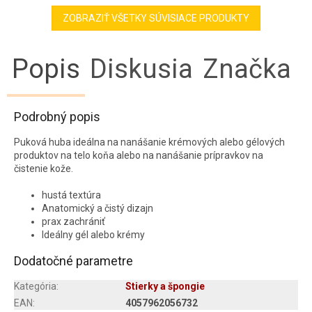
ZOBRAZIŤ VŠETKY SÚVISIACE PRODUKTY
Popis
Diskusia
Značka
Podrobný popis
P
uková huba ideálna na nanášanie krémových alebo gélových
produktov na telo koňa alebo na nanášanie prípravkov na
čistenie kože.
hustá textúra
Anatomický a čistý dizajn
prax zachrániť
Ideálny gél alebo krémy
Dodatočné parametre
Kategória
:
Stierky a špongie
EAN
:
4057962056732