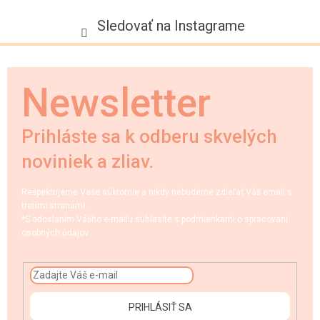
Sledovať na Instagrame
Newsletter
Prihláste sa k odberu skvelých
noviniek a zliav.
Rešpektujeme Vaše súkromie a nikdy nebudeme zdieľať Váš email s
tretími stranami.
*S odoslaním Vášho e-mailu súhlasíte s podmienkami o spracovaní
osobných údajov.
PRIHLÁSIŤ SA