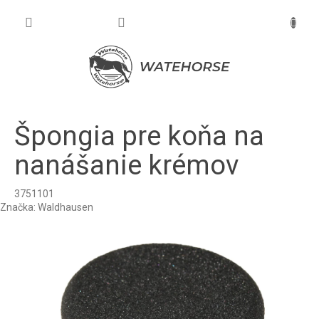
Prejsť
na
NÁKU
obsah
KOŠÍK
Špongia pre koňa na
nanášanie krémov
3751101
Značka:
Waldhausen