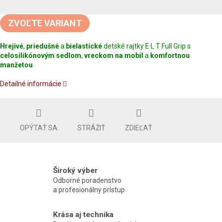
Jednotková
cena:
ZVOĽTE VARIANT
Hrejivé
,
priedušné
a
bielastické
detské rajtky E·L·T Full Grip s
celosilikónovým sedlom
,
vreckom na mobil
a
komfortnou
manžetou
.
Detailné informácie
OPÝTAŤ SA
STRÁŽIŤ
ZDIEĽAŤ
Široký výber
Odborné poradenstvo
a profesionálny prístup
Krása aj technika