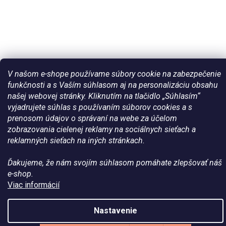
V našom e-shope používame súbory cookie na zabezpečenie
funkčnosti a s Vaším súhlasom aj na personalizáciu obsahu
našej webovej stránky. Kliknutím na tlačidlo „Súhlasím“
Vytvoril Shoptet
vyjadrujete súhlas s používaním súborov cookies a s
prenosom údajov o správaní na webe za účelom
Copyright 2026
Všetko pre vaše kone - WateHorse.sk
. Všetky
zobrazovania cielenej reklamy na sociálnych sieťach a
práva vyhradené.
reklamných sieťach na iných stránkach.
Ďakujeme, že nám svojím súhlasom pomáhate zlepšovať náš
e-shop.
Viac informácií
Nastavenie