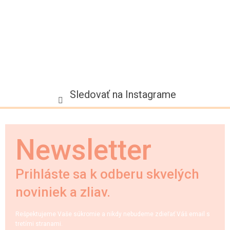
e
Sledovať na Instagrame
Newsletter
Prihláste sa k odberu skvelých
noviniek a zliav.
Rešpektujeme Vaše súkromie a nikdy nebudeme zdieľať Váš email s
tretími stranami.