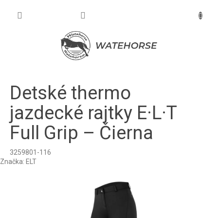
Prejsť
na
NÁKU
obsah
KOŠÍK
Detské thermo
jazdecké rajtky E·L·T
Full Grip – Čierna
3259801-116
Značka:
ELT