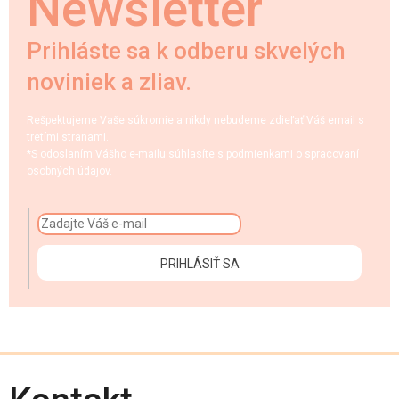
Newsletter
Prihláste sa k odberu skvelých
noviniek a zliav.
Rešpektujeme Vaše súkromie a nikdy nebudeme zdieľať Váš email s
tretími stranami.
*S odoslaním Vášho e-mailu súhlasíte s podmienkami o spracovaní
osobných údajov.
PRIHLÁSIŤ SA