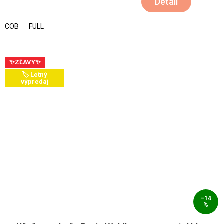
Detail
COB
FULL
✨ZĽAVY✨
🏷️ Letný
výpredaj
–14
%