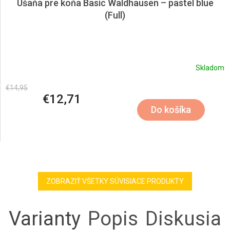
Ušaňa pre koňa Basic Waldhausen – pastel blue
(Full)
Skladom
€14,95
€12,71
Do košíka
ZOBRAZIŤ VŠETKY SÚVISIACE PRODUKTY
Varianty
Popis
Diskusia