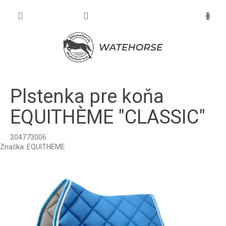
Prejsť
na
NÁKU
obsah
KOŠÍK
Plstenka pre koňa
EQUITHÈME "CLASSIC"
204773006
Značka:
EQUITHEME