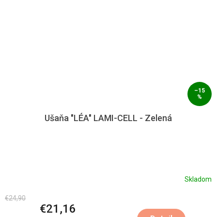
–15
%
Ušaňa "LÉA" LAMI-CELL - Zelená
Skladom
€24,90
€21,16