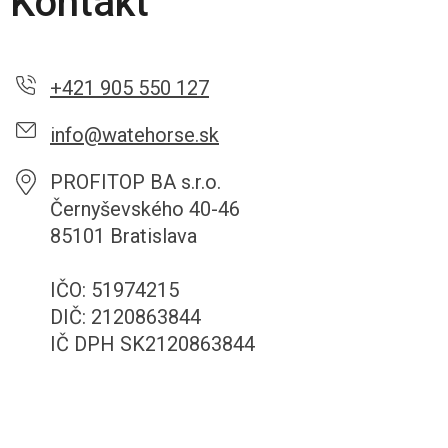
Kontakt
+421 905 550 127
info@watehorse.sk
PROFITOP BA s.r.o.
Černyševského 40-46
85101 Bratislava
IČO: 51974215
DIČ: 2120863844
IČ DPH SK2120863844