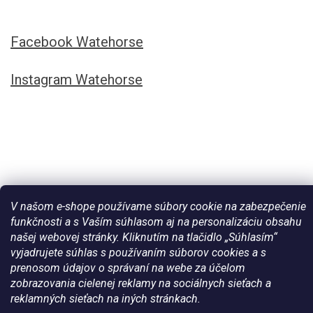
Facebook Watehorse
Instagram Watehorse
V našom e-shope používame súbory cookie na zabezpečenie
funkčnosti a s Vaším súhlasom aj na personalizáciu obsahu
našej webovej stránky. Kliknutím na tlačidlo „Súhlasím“
Vytvoril Shoptet
vyjadrujete súhlas s používaním súborov cookies a s
prenosom údajov o správaní na webe za účelom
zobrazovania cielenej reklamy na sociálnych sieťach a
Copyright 2026
Všetko pre vaše kone - WateHorse.sk
. Všetky
reklamných sieťach na iných stránkach.
práva vyhradené.