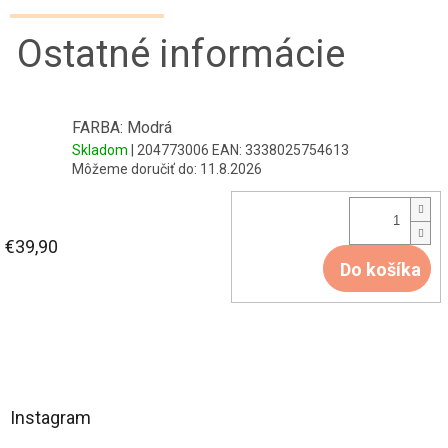
Ostatné informácie
FARBA: Modrá
Skladom
| 204773006
EAN:
3338025754613
Môžeme doručiť do:
11.8.2026
€39,90
Do košíka
Z
á
Instagram