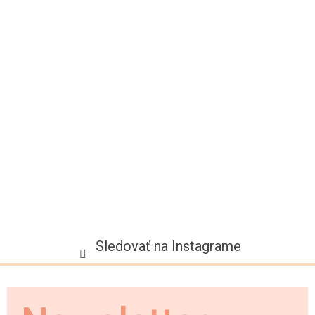
p
ä
t
i
e
Sledovať na Instagrame